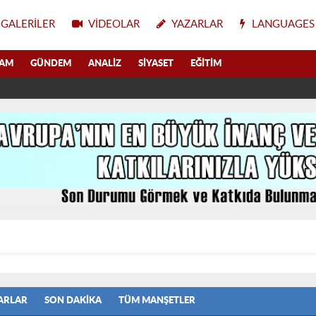
GALERILER
VIDEOLAR
YAZARLAR
LANGUAGES
LAM
GÜNDEM
ANALIZ
SIYASET
EĞITIM
ARLAR
SON DAKIKA
TÜM MANŞETLER