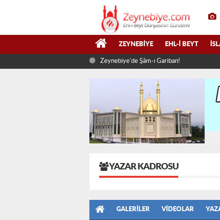
ZEYNEBIYE
EHL-I BEYT
İS
Zeynebiye'de Şâm-ı Gariban!
YAZAR KADROSU
GALERILER
VIDEOLAR
YAZ