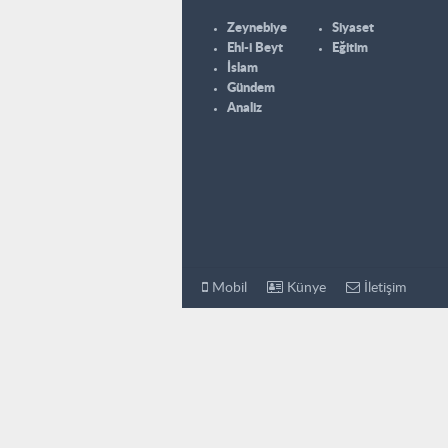
Zeynebiye
Siyaset
Ehl-i Beyt
Eğitim
İslam
Gündem
Analiz
Mobil
Künye
İletişim