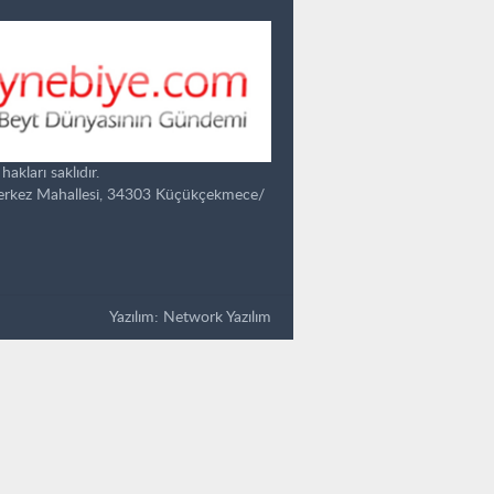
kları saklıdır.
Merkez Mahallesi, 34303 Küçükçekmece/
Yazılım:
Network Yazılım