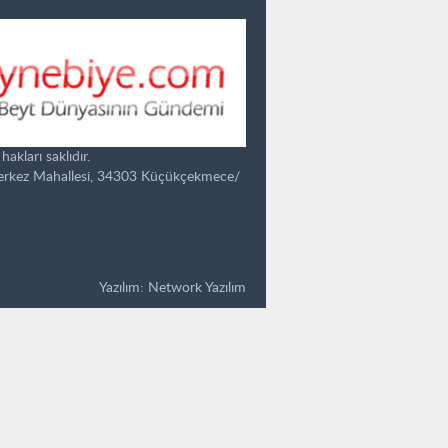
kları saklıdır.
Merkez Mahallesi, 34303 Küçükçekmece/
Yazılım:
Network Yazılım