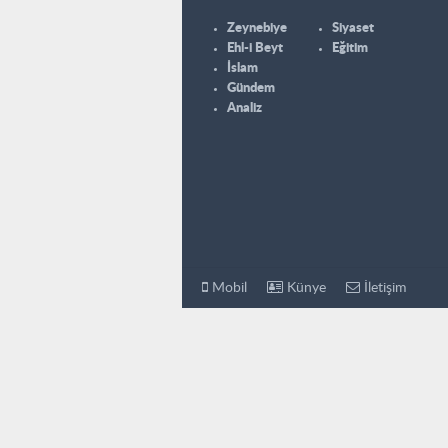
Zeynebiye
Siyaset
Ehl-i Beyt
Eğitim
İslam
Gündem
Analiz
Mobil
Künye
İletişim