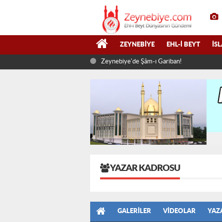
ZEYNEBIYE
EHL-I BEYT
İS
Zeynebiye'de Şâm-ı Gariban!
YAZAR KADROSU
GALERILER
VIDEOLAR
YAZ