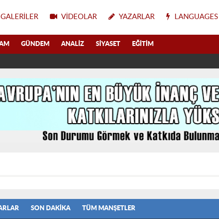
GALERILER
VIDEOLAR
YAZARLAR
LANGUAGES
LAM
GÜNDEM
ANALIZ
SIYASET
EĞITIM
ARLAR
SON DAKIKA
TÜM MANŞETLER