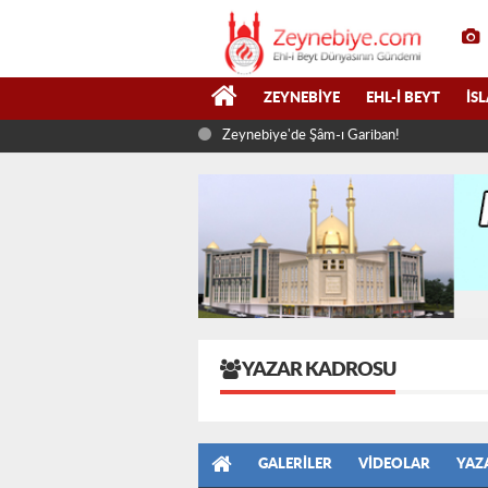
ZEYNEBIYE
EHL-I BEYT
İS
Zeynebiye'de Şâm-ı Gariban!
YAZAR KADROSU
GALERILER
VIDEOLAR
YAZ