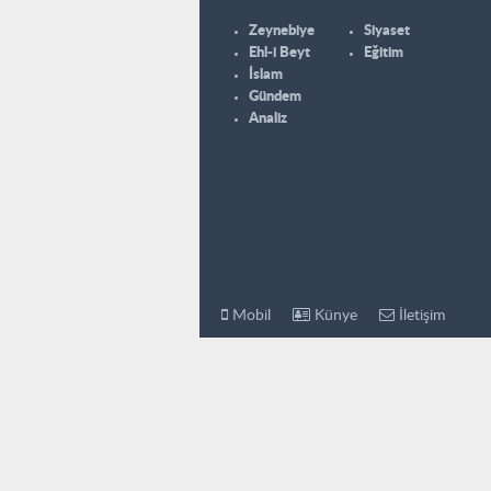
Zeynebiye
Siyaset
Ehl-i Beyt
Eğitim
İslam
Gündem
Analiz
Mobil
Künye
İletişim