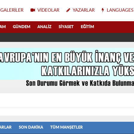
GALERILER
VIDEOLAR
YAZARLAR
LANGUAGES
LAM
GÜNDEM
ANALIZ
SIYASET
EĞITIM
ARLAR
SON DAKIKA
TÜM MANŞETLER