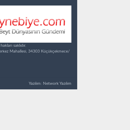
kları saklıdır.
Merkez Mahallesi, 34303 Küçükçekmece/
Yazılım:
Network Yazılım