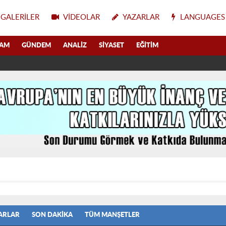
GALERILER
VIDEOLAR
YAZARLAR
LANGUAGES
LAM
GÜNDEM
ANALIZ
SIYASET
EĞITIM
ARLAR
SON DAKIKA
TÜM MANŞETLER