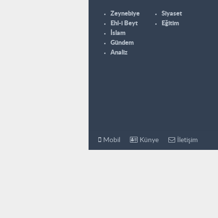
Zeynebiye
Siyaset
Ehl-i Beyt
Eğitim
İslam
Gündem
Analiz
Mobil
Künye
İletişim