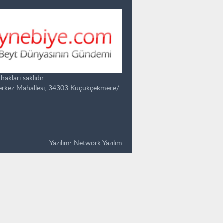
kları saklıdır.
Merkez Mahallesi, 34303 Küçükçekmece/
Yazılım:
Network Yazılım