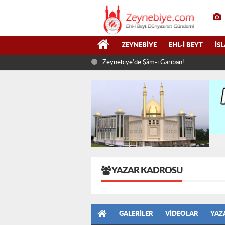
ZEYNEBIYE
EHL-I BEYT
İS
Zeynebiye'de Şâm-ı Gariban!
YAZAR KADROSU
GALERILER
VIDEOLAR
YAZ