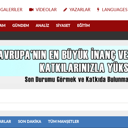
GALERILER
VIDEOLAR
YAZARLAR
LANGUAGES
LAM
GÜNDEM
ANALIZ
SIYASET
EĞITIM
ARLAR
SON DAKIKA
TÜM MANŞETLER