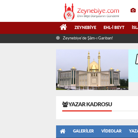
ZEYNEBIYE
EHL-I BEYT
İS
Zeynebiye'de Şâm-ı Gariban!
YAZAR KADROSU
GALERILER
VIDEOLAR
YAZ