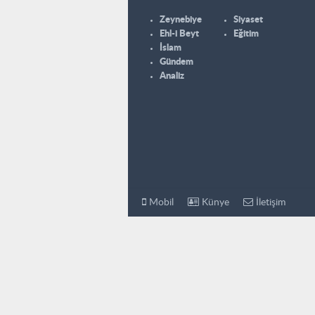
Zeynebiye
Siyaset
Ehl-i Beyt
Eğitim
İslam
Gündem
Analiz
Mobil
Künye
İletişim