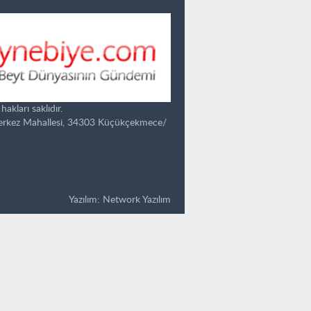
kları saklıdır.
Merkez Mahallesi, 34303 Küçükçekmece/
Yazılım:
Network Yazılım