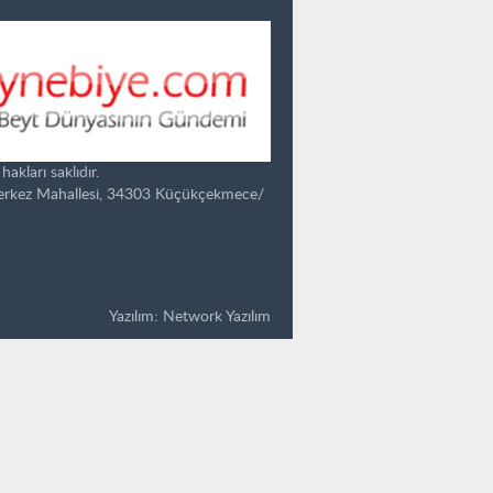
kları saklıdır.
Merkez Mahallesi, 34303 Küçükçekmece/
Yazılım:
Network Yazılım