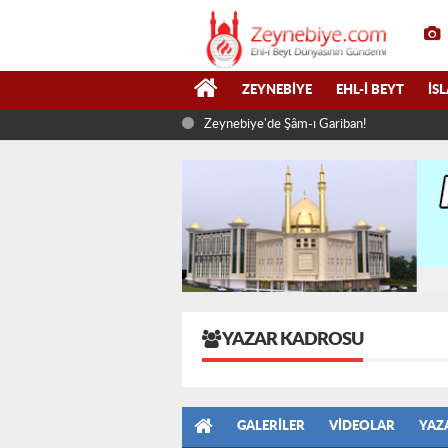
ZEYNEBIYE
EHL-I BEYT
İS
Zeynebiye'de Şâm-ı Gariban!
YAZAR KADROSU
GALERILER
VIDEOLAR
YAZ