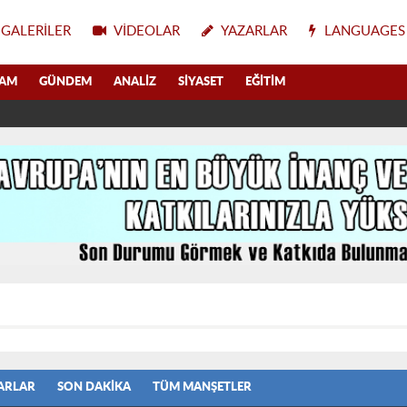
GALERILER
VIDEOLAR
YAZARLAR
LANGUAGES
LAM
GÜNDEM
ANALIZ
SIYASET
EĞITIM
ARLAR
SON DAKIKA
TÜM MANŞETLER