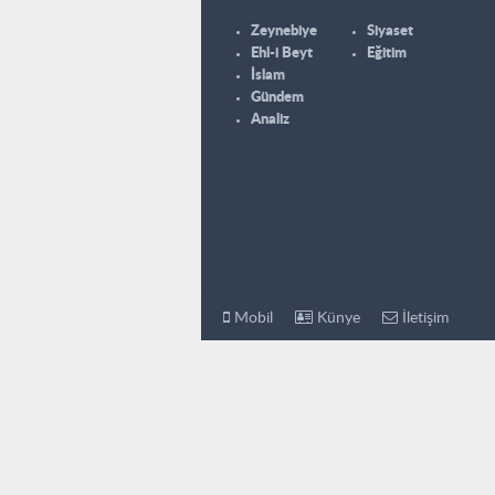
Zeynebiye
Siyaset
Ehl-i Beyt
Eğitim
İslam
Gündem
Analiz
Mobil
Künye
İletişim