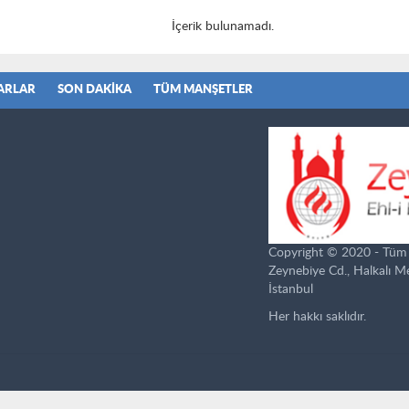
İçerik bulunamadı.
ARLAR
SON DAKIKA
TÜM MANŞETLER
Copyright © 2020 - Tüm ha
Zeynebiye Cd., Halkalı 
İstanbul
Her hakkı saklıdır.