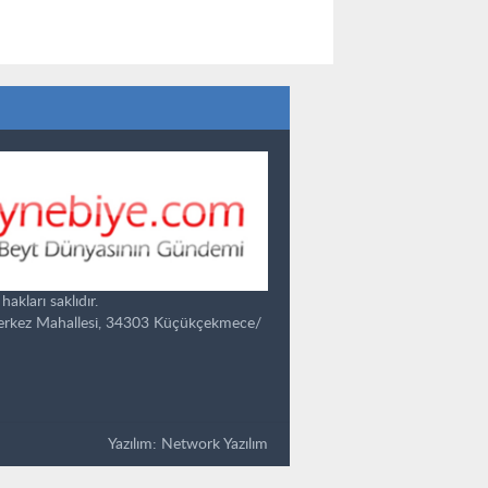
kları saklıdır.
Merkez Mahallesi, 34303 Küçükçekmece/
Yazılım:
Network Yazılım