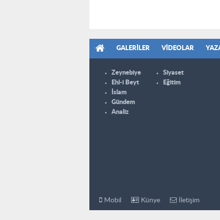
GALERILER
VIDEOLAR
YAZ
Zeynebiye
Siyaset
Ehl-i Beyt
Eğitim
İslam
Gündem
Analiz
Mobil
Künye
İletişim