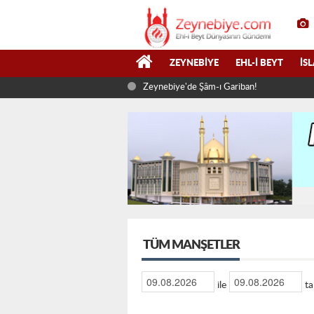
ZEYNEBIYE
EHL-I BEYT
İS
Zeynebiye'de Şâm-ı Gariban!
TÜM MANŞETLER
ile
ta