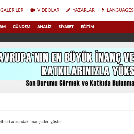
GALERILER
VIDEOLAR
YAZARLAR
LANGUAGES
LAM
GÜNDEM
ANALIZ
SIYASET
EĞITIM
rihleri arasındaki manşetleri göster.