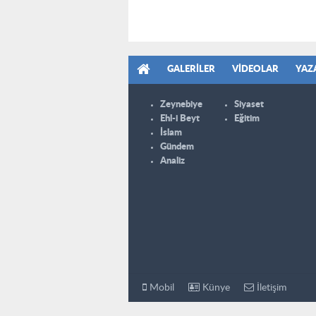
GALERILER
VIDEOLAR
YAZ
Zeynebiye
Siyaset
Ehl-i Beyt
Eğitim
İslam
Gündem
Analiz
Mobil
Künye
İletişim