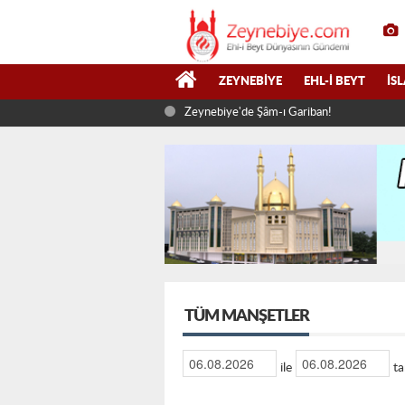
ZEYNEBIYE
EHL-I BEYT
İS
Zeynebiye'de Şâm-ı Gariban!
TÜM MANŞETLER
ile
ta