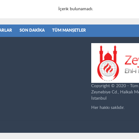
İçerik bulunamadı.
ARLAR
SON DAKIKA
TÜM MANŞETLER
Copyright © 2020 - Tüm ha
Zeynebiye Cd., Halkalı 
İstanbul
Her hakkı saklıdır.