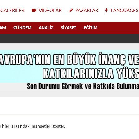
GALERILER
VIDEOLAR
YAZARLAR
LANGUAGES
LAM
GÜNDEM
ANALIZ
SIYASET
EĞITIM
rihleri arasındaki manşetleri göster.