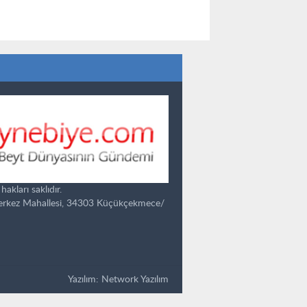
kları saklıdır.
Merkez Mahallesi, 34303 Küçükçekmece/
Yazılım:
Network Yazılım