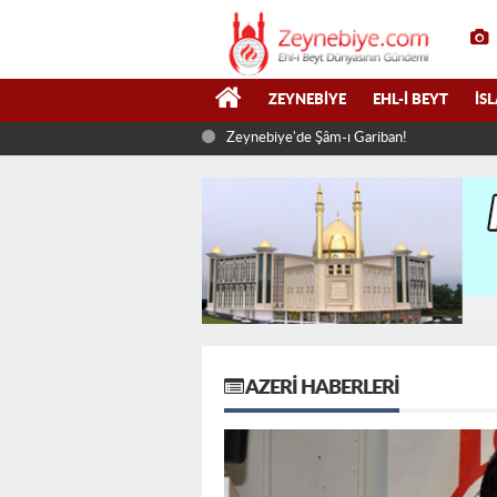
ZEYNEBIYE
EHL-I BEYT
İS
Zeynebiye'de Şâm-ı Gariban!
AZERI HABERLERI