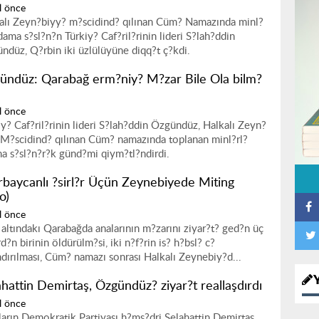
l önce
alı Zeyn?biyy? m?scidind? qılınan Cüm? Namazında minl?
adama s?sl?n?n Türkiy? Caf?ril?rinin lideri S?lah?ddin
ndüz, Q?rbin iki üzlülüyüne diqq?t ç?kdi.
ündüz: Qarabağ erm?niy? M?zar Bile Ola bilm?
l önce
iy? Caf?ril?rinin lideri S?lah?ddin Özgündüz, Halkalı Zeyn?
 M?scidind? qılınan Cüm? namazında toplanan minl?rl?
a s?sl?n?r?k günd?mi qiym?tl?ndirdi.
rbaycanlı ?sirl?r Üçün Zeynebiyede Miting
o)
l önce
l altındakı Qarabağda analarının m?zarını ziyar?t? ged?n üç
d?n birinin öldürülm?si, iki n?f?rin is? h?bsl? c?
ndırılması, Cüm? namazı sonrası Halkalı Zeynebiy?d...
ahattin Demirtaş, Özgündüz? ziyar?t reallaşdırdı
l önce
ların Demokratik Partiyası h?ms?dri Selahattin Demirtaş,