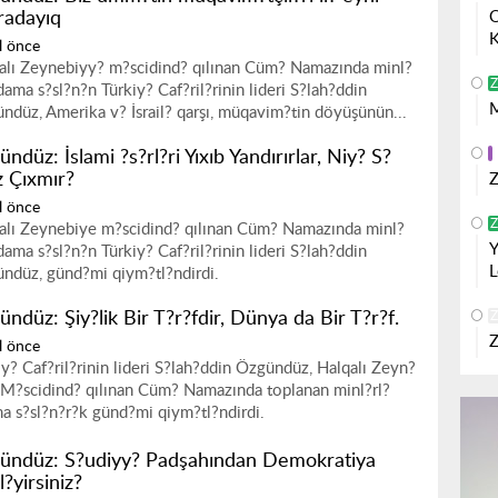
aradayıq
O
K
l önce
alı Zeynebiyy? m?scidind? qılınan Cüm? Namazında minl?
Z
adama s?sl?n?n Türkiy? Caf?ril?rinin lideri S?lah?ddin
M
ndüz, Amerika v? İsrail? qarşı, müqavim?tin döyüşünün...
ndüz: İslami ?s?rl?ri Yıxıb Yandırırlar, Niy? S?
z Çıxmır?
Z
l önce
Z
alı Zeynebiye m?scidind? qılınan Cüm? Namazında minl?
Y
adama s?sl?n?n Türkiy? Caf?ril?rinin lideri S?lah?ddin
L
ndüz, günd?mi qiym?tl?ndirdi.
ndüz: Şiy?lik Bir T?r?fdir, Dünya da Bir T?r?f.
Z
Z
l önce
iy? Caf?ril?rinin lideri S?lah?ddin Özgündüz, Halqalı Zeyn?
 M?scidind? qılınan Cüm? Namazında toplanan minl?rl?
a s?sl?n?r?k günd?mi qiym?tl?ndirdi.
ündüz: S?udiyy? Padşahından Demokratiya
?yirsiniz?