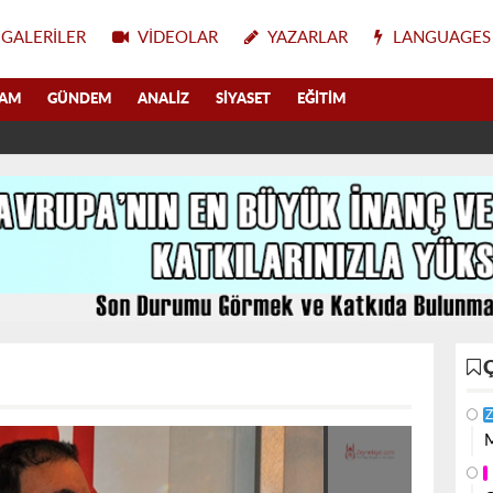
GALERILER
VIDEOLAR
YAZARLAR
LANGUAGES
LAM
GÜNDEM
ANALIZ
SIYASET
EĞITIM
Z
M