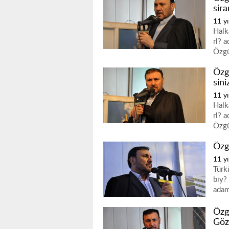
sir
11 yı
Halk
rl? 
Özgü
Özgü
sini
11 yı
Halk
rl? 
Özgü
Özgü
11 yı
Türk
biy?
adam
Özg
Gözl