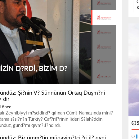
O
K
ZIN D?RDI, BIZIM D?
ündüz: Şi?nin V? Sünnünün Ortaq Düşm?ni
-dir
l önce
alı Zeynibiyyi m?scidind? qılınan Cüm? Namazında minl?
adama s?sl?n?n Türkiy? Caf?ril?rinin lideri S?lah?ddin
ndüz, günd?mi qiym?tl?ndirdi.
ündüz: Biz ümm?tin müqavim?tçil?ri il? eyni