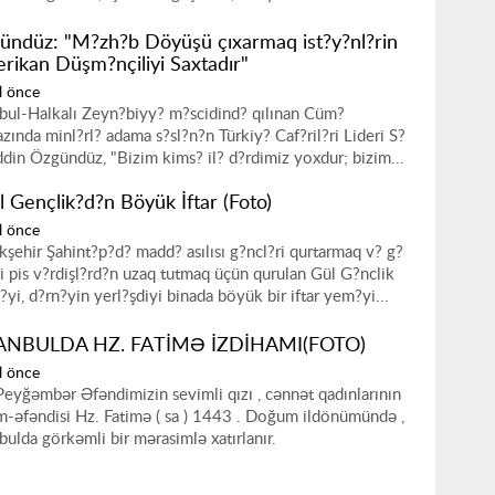
ündüz: "M?zh?b Döyüşü çıxarmaq ist?y?nl?rin
rikan Düşm?nçiliyi Saxtadır"
l önce
nbul-Halkalı Zeyn?biyy? m?scidind? qılınan Cüm?
zında minl?rl? adama s?sl?n?n Türkiy? Caf?ril?ri Lideri S?
ddin Özgündüz, "Bizim kims? il? d?rdimiz yoxdur; bizim...
l Gençlik?d?n Böyük İftar (Foto)
l önce
kşehir Şahint?p?d? madd? asılısı g?ncl?ri qurtarmaq v? g?
yi pis v?rdişl?rd?n uzaq tutmaq üçün qurulan Gül G?nclik
?yi, d?rn?yin yerl?şdiyi binada böyük bir iftar yem?yi...
ANBULDA HZ. FATİMƏ İZDİHAMI(FOTO)
l önce
Peyğəmbər Əfəndimizin sevimli qızı , cənnət qadınlarının
m-əfəndisi Hz. Fatimə ( sa ) 1443 . Doğum ildönümündə ,
nbulda görkəmli bir mərasimlə xatırlanır.