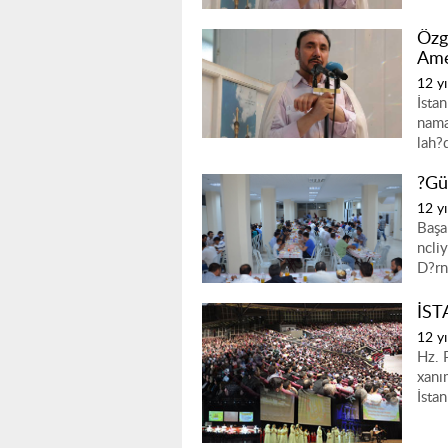
Özg
Ame
12 yı
İsta
nama
lah?
?Gü
12 yı
Başa
ncli
D?rn
İST
12 yı
Hz. 
xanı
İsta