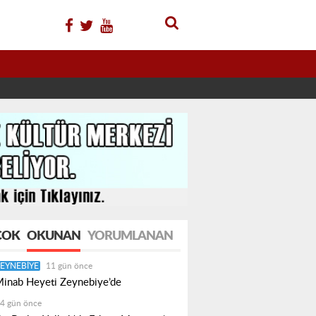
ÇOK
OKUNAN
YORUMLANAN
EYNEBIYE
11 gün önce
inab Heyeti Zeynebiye’de
4 gün önce