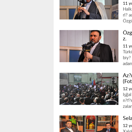
11 yı
Halk
rl? 
Özgü
Özg
z.
11 yı
Türk
biy?
adam
Az?
(Fot
12 yı
Işğa
n?f?r
zala
Sel
12 yı
Xalq