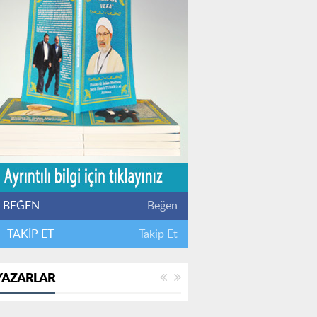
BEĞEN
Beğen
TAKİP ET
Takip Et
YAZARLAR