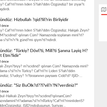
iy? Caf?ril?rinin lideri S?lah?ddin Özgündüz? bir ziyar?t
aşdırdı.
ndüz: Hizbullah ?qid?lil?rin Birliyidir
l önce
iy? Caf?ril?rinin lideri S?lah?ddin Özgündüz, Halqalı Zeyn?
 M?scidind? qılınan Cüm? Namazında toplanan minl?rl?
a s?sl?n?r?k günd?mi qiym?tl?ndirdi.
ündüz: "Türkiy? Dövl?ti, Mill?ti Şanına Layiq H?
t Etm?lidir"
l önce
alı Zeyn?biyy? m?scidind? qılınan Cüm? Namazında minl?
adama s?sl?n?n Türkiy? Caf?ril?ri Lideri S?lah?ddin
ndüz, S?udiyy? ?r?bistanının paytaxtı Cidd?d? IŞİD-...
ündüz: "Siz BuÖlk?d??l?vil?r?N?verdiniz?"
l önce
nbul-Halkalı Zeyn?biyy?m?scidind?qılınanCüm?
zındaminl?rl?adamas?sl?n?nTürkiy?Caf?ril?rininlideriS?
ddinÖzgündüz, IŞİD'indoğuşunun, Suriyav...