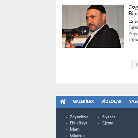
Özg
Bil
12 yı
Türk
Zeyn
xütb
1
GALERILER
VIDEOLAR
YAZ
Zeynebiye
Siyaset
Ehl-i Beyt
Eğitim
İslam
Gündem