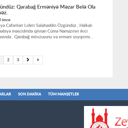
ündüz: Qarabağ Erməniyə Məzar Belə Ola
məz.
l önce
iyə Cafəriləri Lideri Səlahəddin Özgündüz , Halkalı
əbiyə məscidində qılınan Cümə Namazının ikici
əsində , Qarabağ mövzusunu və erməni soyqırımı...
2
3
ARLAR
SON DAKIKA
TÜM MANŞETLER