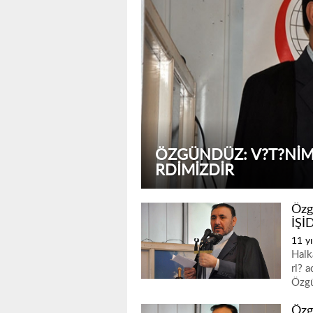
ÖZGÜNDÜZ: V?T?NIMI
RDIMIZDIR
Özg
İŞİD
11 yı
Halk
rl? 
Özgü
Özg