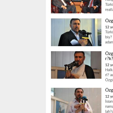
Türk
reall
Özgü
12 yı
Türk
biy?
adam
Özg
r?k?
12 yı
Halk
rl? 
Özgü
Özg
12 yı
İsta
nama
lah?