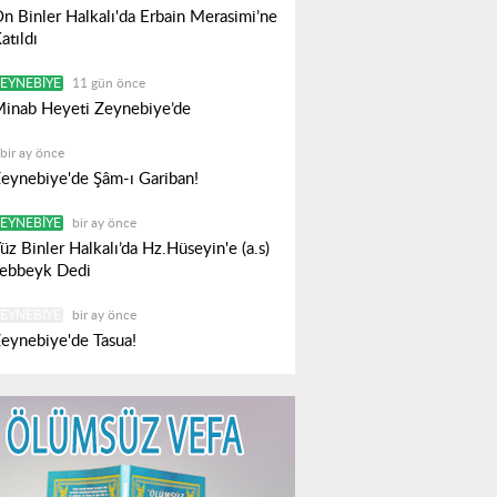
n Binler Halkalı'da Erbain Merasimi’ne
atıldı
EYNEBIYE
11 gün önce
inab Heyeti Zeynebiye’de
bir ay önce
eynebiye'de Şâm-ı Gariban!
EYNEBIYE
bir ay önce
üz Binler Halkalı’da Hz.Hüseyin'e (a.s)
ebbeyk Dedi
EYNEBIYE
bir ay önce
eynebiye'de Tasua!