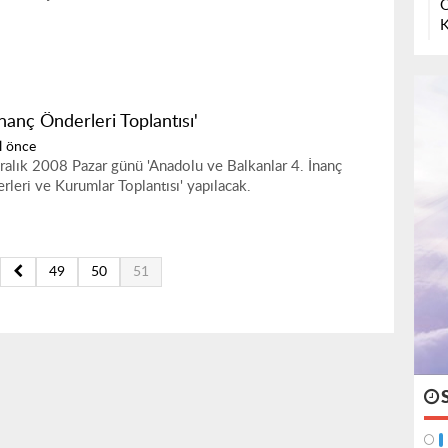
O
K
İnanç Önderleri Toplantısı'
l önce
ralık 2008 Pazar günü 'Anadolu ve Balkanlar 4. İnanç
rleri ve Kurumlar Toplantısı' yapılacak.
49
50
51