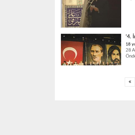
'4. 
18 yı
28 A
Önde