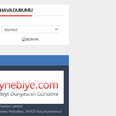
HAVA DURUMU
kları saklıdır.
Merkez Mahallesi, 34303 Küçükçekmece/