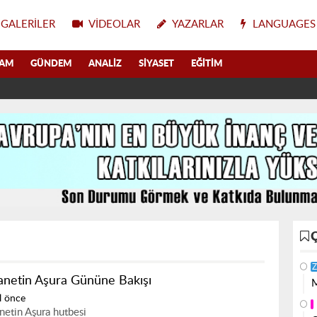
GALERILER
VIDEOLAR
YAZARLAR
LANGUAGES
LAM
GÜNDEM
ANALIZ
SIYASET
EĞITIM
Z
anetin Aşura Gününe Bakışı
M
l önce
netin Aşura hutbesi