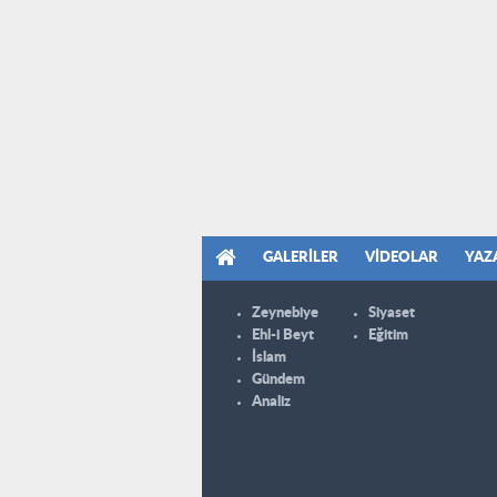
GALERILER
VIDEOLAR
YAZ
Zeynebiye
Siyaset
Ehl-i Beyt
Eğitim
İslam
Gündem
Analiz