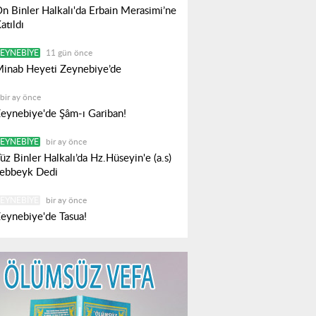
n Binler Halkalı'da Erbain Merasimi’ne
atıldı
EYNEBIYE
11 gün önce
inab Heyeti Zeynebiye’de
bir ay önce
eynebiye'de Şâm-ı Gariban!
EYNEBIYE
bir ay önce
üz Binler Halkalı’da Hz.Hüseyin'e (a.s)
ebbeyk Dedi
EYNEBIYE
bir ay önce
eynebiye'de Tasua!