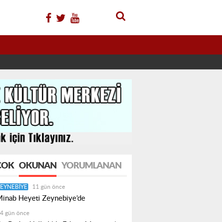
ÇOK
OKUNAN
YORUMLANAN
EYNEBIYE
11 gün önce
inab Heyeti Zeynebiye’de
4 gün önce