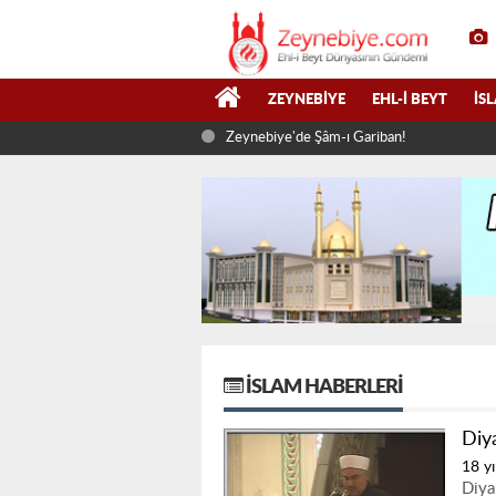
ZEYNEBIYE
EHL-I BEYT
İS
Zeynebiye'de Şâm-ı Gariban!
İSLAM HABERLERI
Diy
18 yı
Diya