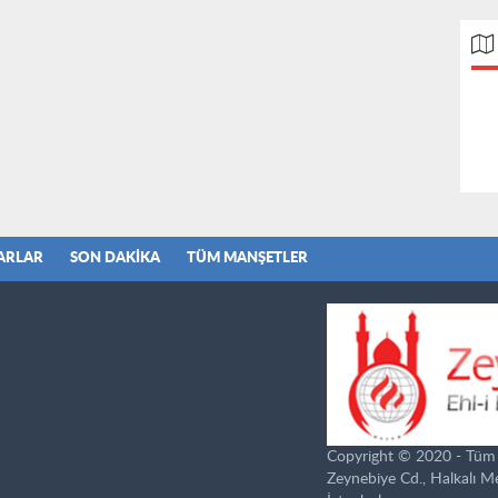
ARLAR
SON DAKIKA
TÜM MANŞETLER
Copyright © 2020 - Tüm ha
Zeynebiye Cd., Halkalı 