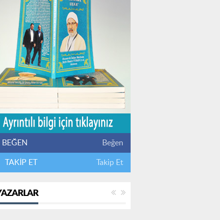
BEĞEN
Beğen
TAKİP ET
Takip Et
YAZARLAR