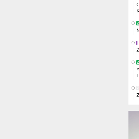
O
K
Z
M
Z
Z
Y
L
Z
Z