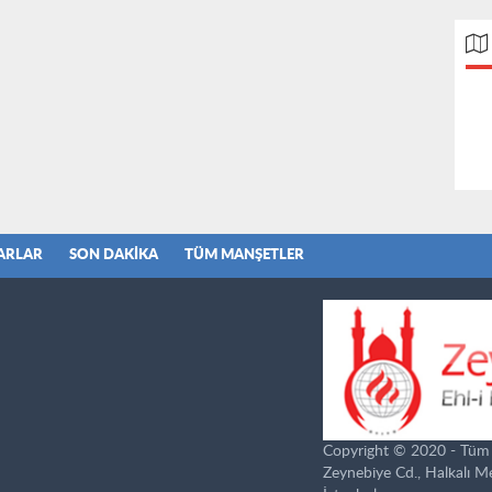
ARLAR
SON DAKIKA
TÜM MANŞETLER
Copyright © 2020 - Tüm ha
Zeynebiye Cd., Halkalı 