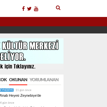
ÇOK
OKUNAN
YORUMLANAN
EYNEBIYE
11 gün önce
inab Heyeti Zeynebiye’de
4 gün önce