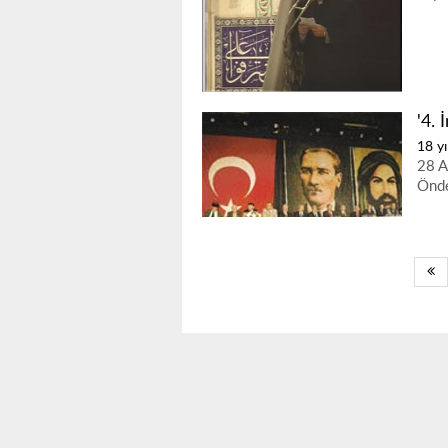
'4. 
18 yı
28 A
Önde