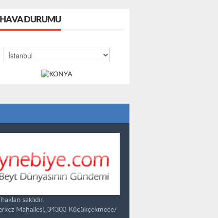
HAVA DURUMU
kları saklıdır.
Merkez Mahallesi, 34303 Küçükçekmece/