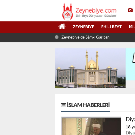
ZEYNEBIYE
EHL-I BEYT
İS
Zeynebiye'de Şâm-ı Gariban!
İSLAM HABERLERI
Diy
18 yı
Diya