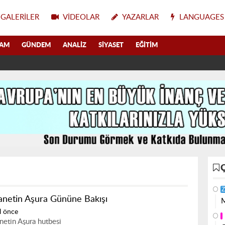
GALERILER
VIDEOLAR
YAZARLAR
LANGUAGES
LAM
GÜNDEM
ANALIZ
SIYASET
EĞITIM
Z
anetin Aşura Gününe Bakışı
M
l önce
netin Aşura hutbesi