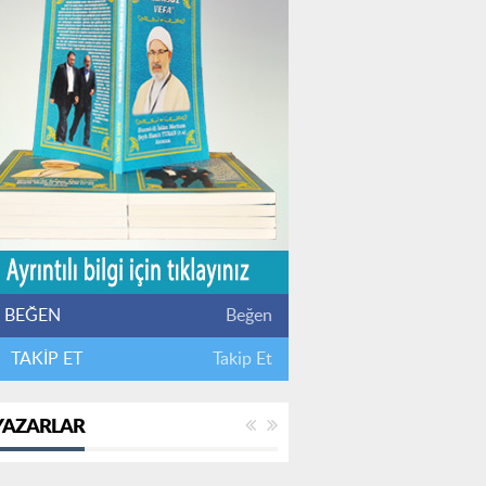
BEĞEN
Beğen
TAKİP ET
Takip Et
YAZARLAR