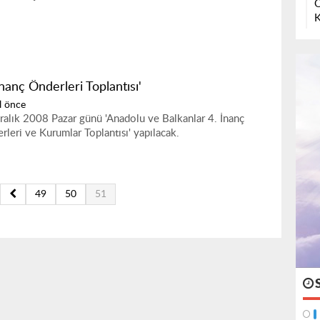
O
K
İnanç Önderleri Toplantısı'
l önce
ralık 2008 Pazar günü 'Anadolu ve Balkanlar 4. İnanç
rleri ve Kurumlar Toplantısı' yapılacak.
49
50
51