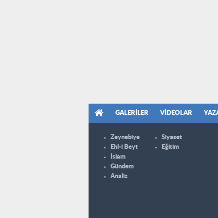
GALERILER
VIDEOLAR
YAZ
Zeynebiye
Siyaset
Ehl-i Beyt
Eğitim
İslam
Gündem
Analiz