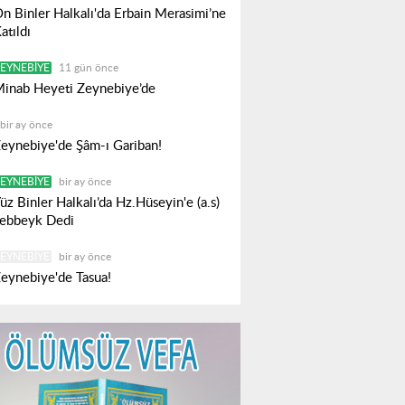
n Binler Halkalı'da Erbain Merasimi’ne
atıldı
EYNEBIYE
11 gün önce
inab Heyeti Zeynebiye’de
bir ay önce
eynebiye'de Şâm-ı Gariban!
EYNEBIYE
bir ay önce
üz Binler Halkalı’da Hz.Hüseyin'e (a.s)
ebbeyk Dedi
EYNEBIYE
bir ay önce
eynebiye'de Tasua!