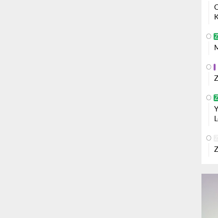
O
K
Z
M
Z
Z
Y
L
Z
Z