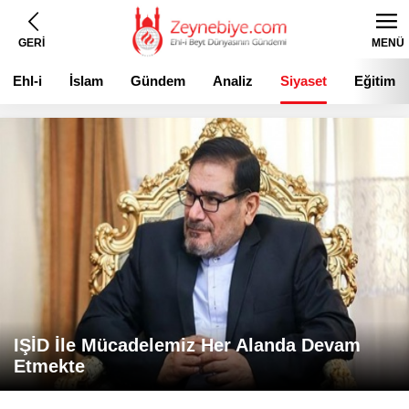
GERİ
MENÜ
Ehl-i
İslam
Gündem
Analiz
Siyaset
Eğitim
Beyt
IŞİD İle Mücadelemiz Her Alanda Devam
Etmekte