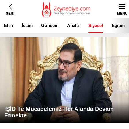
GERİ
MENÜ
Ehl-i
İslam
Gündem
Analiz
Siyaset
Eğitim
Beyt
IŞİD İle Mücadelemiz Her Alanda Devam
Etmekte