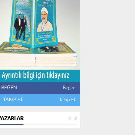
BEĞEN
Beğen
TAKİP ET
Takip Et
YAZARLAR