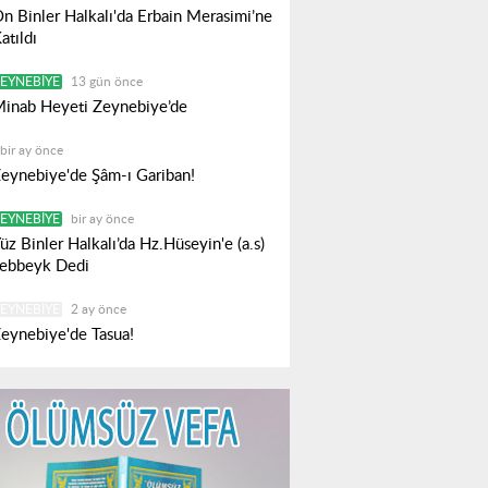
n Binler Halkalı'da Erbain Merasimi’ne
atıldı
EYNEBIYE
13 gün önce
inab Heyeti Zeynebiye’de
bir ay önce
eynebiye'de Şâm-ı Gariban!
EYNEBIYE
bir ay önce
üz Binler Halkalı’da Hz.Hüseyin'e (a.s)
ebbeyk Dedi
EYNEBIYE
2 ay önce
eynebiye'de Tasua!