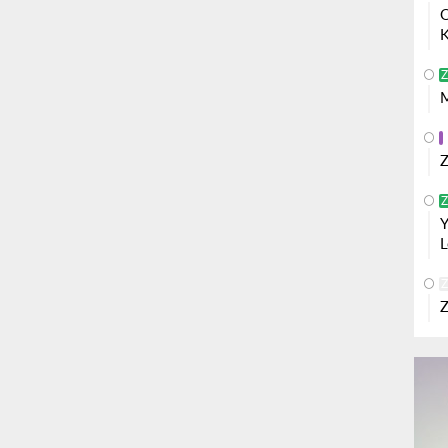
O
K
Z
M
Z
Z
Y
L
Z
Z