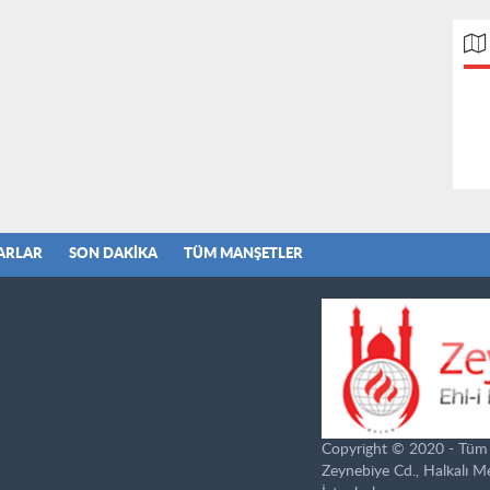
ARLAR
SON DAKIKA
TÜM MANŞETLER
Copyright © 2020 - Tüm ha
Zeynebiye Cd., Halkalı 