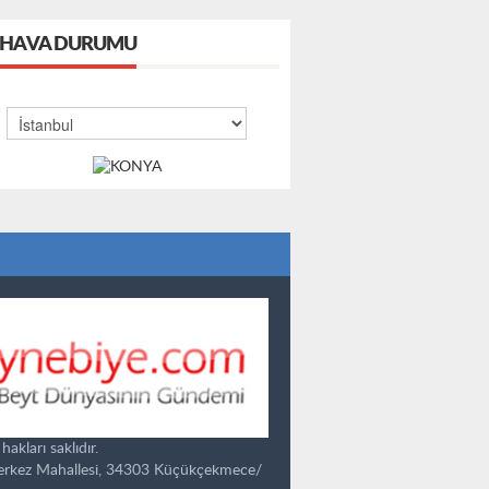
HAVA DURUMU
kları saklıdır.
Merkez Mahallesi, 34303 Küçükçekmece/