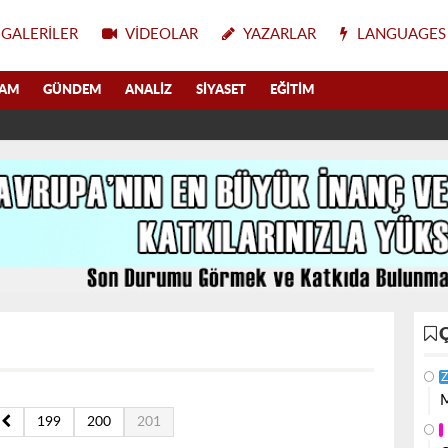
GALERILER
VIDEOLAR
YAZARLAR
LANGUAGES
LAM
GÜNDEM
ANALIZ
SIYASET
EĞITIM
Z
M
199
200
201