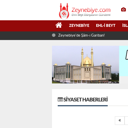
ZEYNEBIYE
EHL-I BEYT
İS
Zeynebiye'de Şâm-ı Gariban!
SIYASET HABERLERI