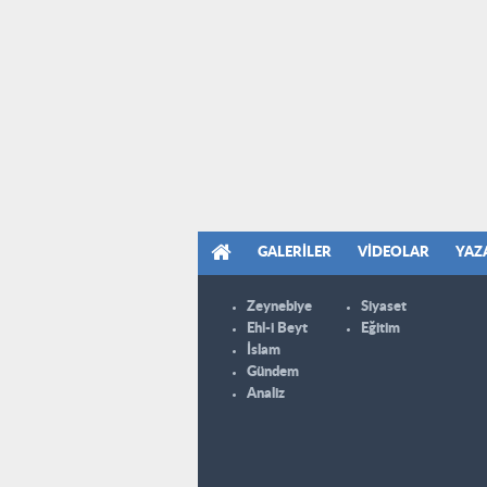
GALERILER
VIDEOLAR
YAZ
Zeynebiye
Siyaset
Ehl-i Beyt
Eğitim
İslam
Gündem
Analiz