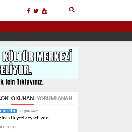
ÇOK
OKUNAN
YORUMLANAN
EYNEBIYE
13 gün önce
inab Heyeti Zeynebiye’de
6 gün önce