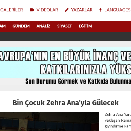
GALERILER
VIDEOLAR
YAZARLAR
LANGUAGES
LAM
GÜNDEM
ANALIZ
SIYASET
EĞITIM
Bin Çocuk Zehra Ana'yla Gülecek
Zehra Ana Yar
yaklaşan Rama
giyindirme kam