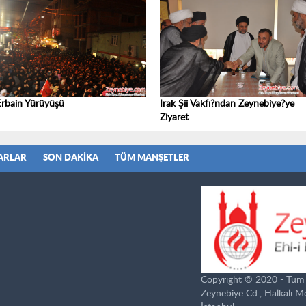
Erbain Yürüyüşü
Irak Şii Vakfı?ndan Zeynebiye?ye
Ziyaret
ARLAR
SON DAKIKA
TÜM MANŞETLER
Copyright © 2020 - Tüm ha
Zeynebiye Cd., Halkalı 