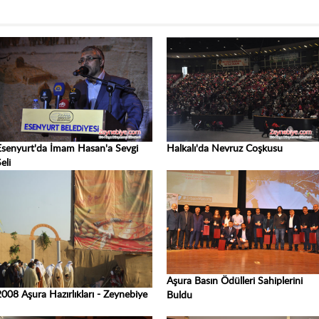
Esenyurt'da İmam Hasan'a Sevgi
Halkalı'da Nevruz Coşkusu
eli
Aşura Basın Ödülleri Sahiplerini
2008 Aşura Hazırlıkları - Zeynebiye
Buldu