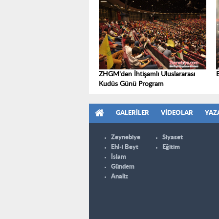
ZHGM'den İhtişamlı Uluslararası
Kudüs Günü Program
GALERILER
VIDEOLAR
YAZ
Zeynebiye
Siyaset
Ehl-i Beyt
Eğitim
İslam
Gündem
Analiz