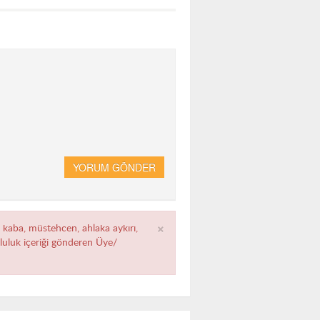
YORUM GÖNDER
×
, kaba, müstehcen, ahlaka aykırı,
umluluk içeriği gönderen Üye/