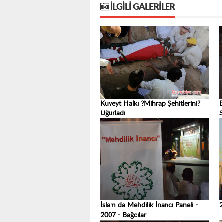
İLGILI GALERILER
Kuveyt Halkı ?Mihrap Şehitlerini?
Uğurladı
S
İslam da Mehdilik İnancı Paneli -
2007 - Bağcılar