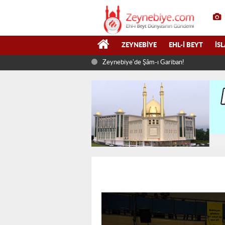
ZEYNEBIYE
EHL-I BEYT
İS
Zeynebiye'de Şâm-ı Gariban!