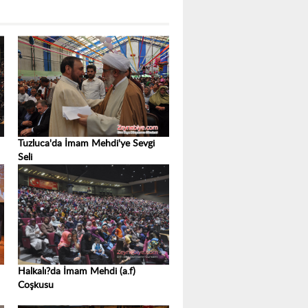
Tuzluca'da İmam Mehdi'ye Sevgi
Seli
Halkalı?da İmam Mehdi (a.f)
Coşkusu