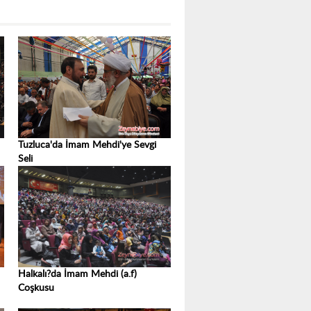
Tuzluca'da İmam Mehdi'ye Sevgi
Seli
Halkalı?da İmam Mehdi (a.f)
Coşkusu