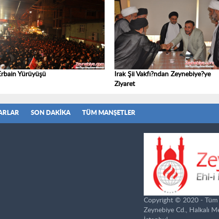
Erbain Yürüyüşü
Irak Şii Vakfı?ndan Zeynebiye?ye
Ziyaret
ARLAR
SON DAKIKA
TÜM MANŞETLER
Copyright © 2020 - Tüm ha
Zeynebiye Cd., Halkalı 