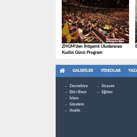
ZHGM'den İhtişamlı Uluslararası
Kudüs Günü Program
GALERILER
VIDEOLAR
YAZ
Zeynebiye
Siyaset
Ehl-i Beyt
Eğitim
İslam
Gündem
Analiz