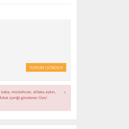
YORUM GÖNDER
×
, kaba, müstehcen, ahlaka aykırı,
umluluk içeriği gönderen Üye/