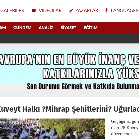
GALERILER
VIDEOLAR
YAZARLAR
LANGUAGES
LAM
GÜNDEM
ANALIZ
SIYASET
EĞITIM
uveyt Halkı ?Mihrap Şehitlerini? Uğurla
Geçtiğimiz gün
olan 28 Kuveyt
düzenlendi.