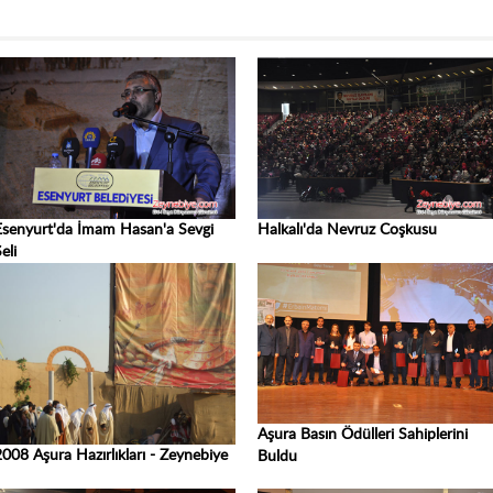
Esenyurt'da İmam Hasan'a Sevgi
Halkalı'da Nevruz Coşkusu
eli
Aşura Basın Ödülleri Sahiplerini
2008 Aşura Hazırlıkları - Zeynebiye
Buldu