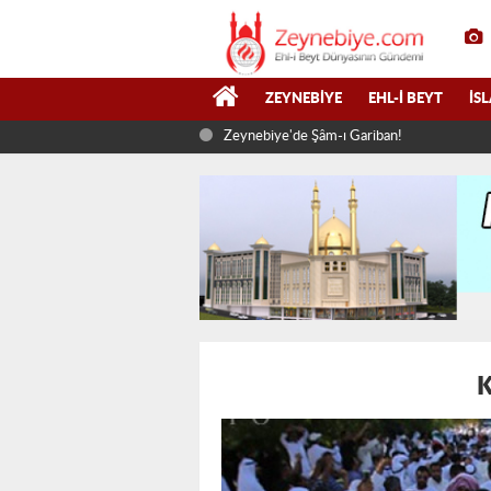
ZEYNEBIYE
EHL-I BEYT
İS
Zeynebiye'de Şâm-ı Gariban!
K