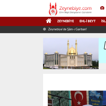
ZEYNEBIYE
EHL-I BEYT
İS
Zeynebiye'de Şâm-ı Gariban!