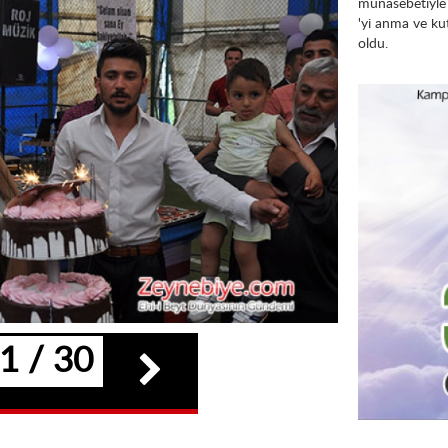
münasebetiyle
'yi anma ve k
oldu.
1 / 30