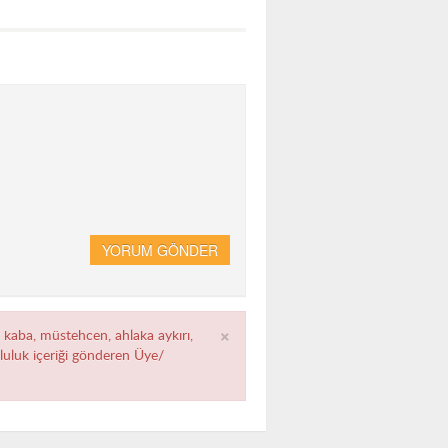
YORUM GÖNDER
×
, kaba, müstehcen, ahlaka aykırı,
umluluk içeriği gönderen Üye/