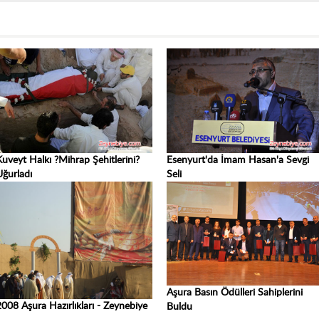
Kuveyt Halkı ?Mihrap Şehitlerini?
Esenyurt'da İmam Hasan'a Sevgi
Uğurladı
Seli
Aşura Basın Ödülleri Sahiplerini
2008 Aşura Hazırlıkları - Zeynebiye
Buldu