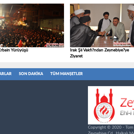
Erbain Yürüyüşü
Irak Şii Vakfı?ndan Zeynebiye?ye
Ziyaret
ARLAR
SON DAKIKA
TÜM MANŞETLER
Copyright © 2020 - Tüm ha
Zeynebiye Cd., Halkalı 