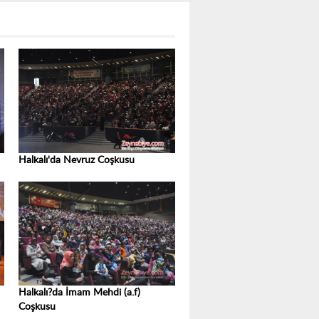
Halkalı'da Nevruz Coşkusu
Halkalı?da İmam Mehdi (a.f)
Coşkusu