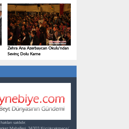
Zehra Ana Azerbaycan Okulu'ndan
Sevinç Dolu Karne
kları saklıdır.
Merkez Mahallesi, 34303 Küçükçekmece/