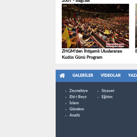
2007 - Bağcılar
ZHGM'den İhtişamlı Uluslararası
Kudüs Günü Program
GALERILER
VIDEOLAR
YAZ
Zeynebiye
Siyaset
Ehl-i Beyt
Eğitim
İslam
Gündem
Analiz