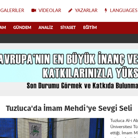
GALERILER
VIDEOLAR
YAZARLAR
LANGUAGES
LAM
GÜNDEM
ANALIZ
SIYASET
EĞITIM
Tuzluca'da İmam Mehdi'ye Sevgi Seli
Tuzluca Al-i A
Üniversitesi Tü
ettiği, İmam 