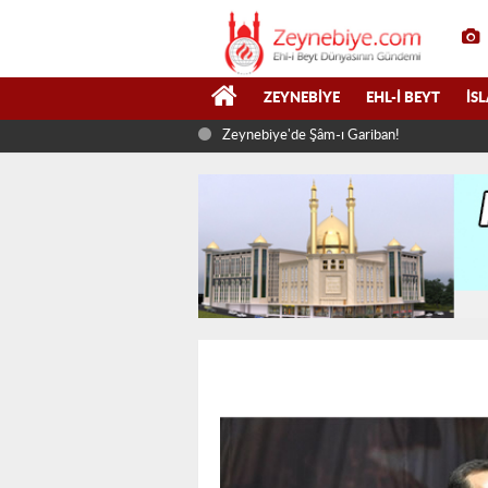
ZEYNEBIYE
EHL-I BEYT
İS
Zeynebiye'de Şâm-ı Gariban!