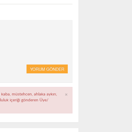
YORUM GÖNDER
×
, kaba, müstehcen, ahlaka aykırı,
umluluk içeriği gönderen Üye/