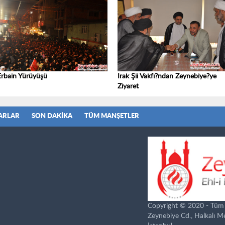
Erbain Yürüyüşü
Irak Şii Vakfı?ndan Zeynebiye?ye
Ziyaret
ARLAR
SON DAKIKA
TÜM MANŞETLER
Copyright © 2020 - Tüm ha
Zeynebiye Cd., Halkalı 