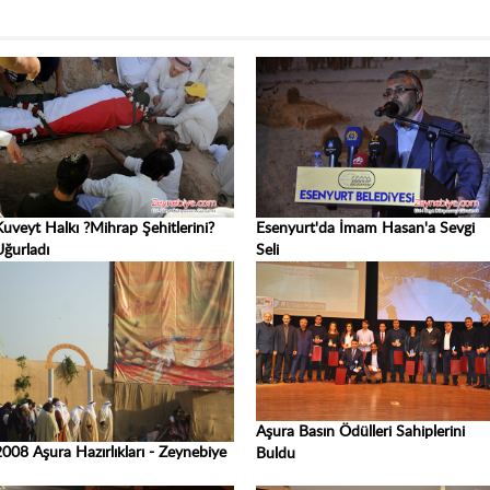
Kuveyt Halkı ?Mihrap Şehitlerini?
Esenyurt'da İmam Hasan'a Sevgi
Uğurladı
Seli
Aşura Basın Ödülleri Sahiplerini
2008 Aşura Hazırlıkları - Zeynebiye
Buldu