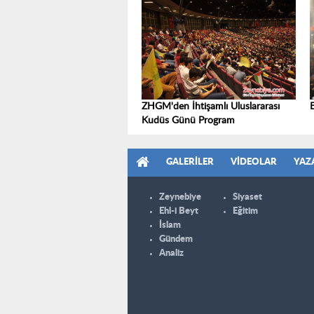
ZHGM'den İhtişamlı Uluslararası
Kudüs Günü Program
GALERILER
VIDEOLAR
YAZ
Zeynebiye
Siyaset
Ehl-i Beyt
Eğitim
İslam
Gündem
Analiz