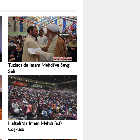
Tuzluca'da İmam Mehdi'ye Sevgi
Seli
Halkalı?da İmam Mehdi (a.f)
Coşkusu