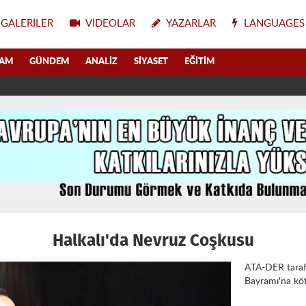
GALERILER
VIDEOLAR
YAZARLAR
LANGUAGES
LAM
GÜNDEM
ANALIZ
SIYASET
EĞITIM
Halkalı'da Nevruz Coşkusu
ATA-DER taraf
Bayramı'na köt