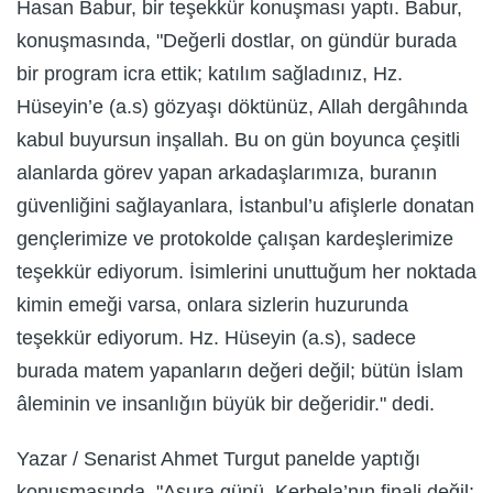
Hasan Babur, bir teşekkür konuşması yaptı. Babur,
konuşmasında, "Değerli dostlar, on gündür burada
bir program icra ettik; katılım sağladınız, Hz.
Hüseyin’e (a.s) gözyaşı döktünüz, Allah dergâhında
kabul buyursun inşallah. Bu on gün boyunca çeşitli
alanlarda görev yapan arkadaşlarımıza, buranın
güvenliğini sağlayanlara, İstanbul’u afişlerle donatan
gençlerimize ve protokolde çalışan kardeşlerimize
teşekkür ediyorum. İsimlerini unuttuğum her noktada
kimin emeği varsa, onlara sizlerin huzurunda
teşekkür ediyorum. Hz. Hüseyin (a.s), sadece
burada matem yapanların değeri değil; bütün İslam
âleminin ve insanlığın büyük bir değeridir." dedi.
Yazar / Senarist Ahmet Turgut panelde yaptığı
konuşmasında, "Aşura günü, Kerbela’nın finali değil;