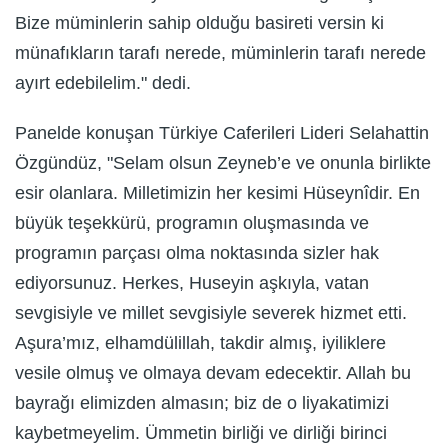
Bize müminlerin sahip olduğu basireti versin ki
münafıkların tarafı nerede, müminlerin tarafı nerede
ayırt edebilelim." dedi.
Panelde konuşan Türkiye Caferileri Lideri Selahattin
Özgündüz, "Selam olsun Zeyneb’e ve onunla birlikte
esir olanlara. Milletimizin her kesimi Hüseynîdir. En
büyük teşekkürü, programın oluşmasında ve
programın parçası olma noktasında sizler hak
ediyorsunuz. Herkes, Huseyin aşkıyla, vatan
sevgisiyle ve millet sevgisiyle severek hizmet etti.
Aşura’mız, elhamdülillah, takdir almış, iyiliklere
vesile olmuş ve olmaya devam edecektir. Allah bu
bayrağı elimizden almasın; biz de o liyakatimizi
kaybetmeyelim. Ümmetin birliği ve dirliği birinci