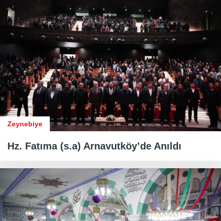
Zeynebiye
Hz. Fatıma (s.a) Arnavutköy’de Anıldı