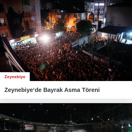
Zeynebiye
Zeynebiye‘de Bayrak Asma Töreni