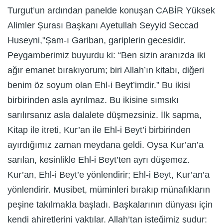
Turgut’un ardından panelde konuşan CABİR Yüksek
Alimler Şurası Başkanı Ayetullah Seyyid Seccad
Huseyni,"Şam-ı Gariban, gariplerin gecesidir.
Peygamberimiz buyurdu ki: “Ben sizin aranızda iki
ağır emanet bırakıyorum; biri Allah’ın kitabı, diğeri
benim öz soyum olan Ehl-i Beyt’imdir.” Bu ikisi
birbirinden asla ayrılmaz. Bu ikisine sımsıkı
sarılırsanız asla dalalete düşmezsiniz. İlk sapma,
Kitap ile itreti, Kur’an ile Ehl-i Beyt’i birbirinden
ayırdığımız zaman meydana geldi. Oysa Kur’an’a
sarılan, kesinlikle Ehl-i Beyt’ten ayrı düşemez.
Kur’an, Ehl-i Beyt’e yönlendirir; Ehl-i Beyt, Kur’an’a
yönlendirir. Musibet, müminleri bırakıp münafıkların
peşine takılmakla başladı. Başkalarının dünyası için
kendi ahiretlerini yaktılar. Allah’tan isteğimiz şudur: