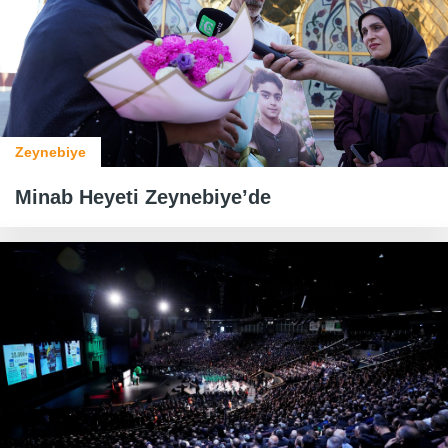
Zeynebiye
Minab Heyeti Zeynebiye’de