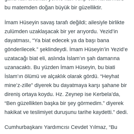
bu matemden doğan büyük bir güzelliktir.
İmam Hüseyin savaş tarafı değildi; ailesiyle birlikte
zulümden uzaklaşacak bir yer arıyordu. Yezid’in
dayatması, “Ya biat edecek ya da başı bana
gönderilecek.” şeklindeydi. İmam Hüseyin’in Yezid’e
uzatacağı biat eli, aslında İslam’ın şah damarına
uzanacaktı. Bu yüzden İmam Hüseyin, bu biati
İslam’ın ölümü ve alçaklık olarak gördü. “Heyhat
mine’z-zille” diyerek bu dayatmaya karşı şahane bir
direniş ortaya koydu. Hz. Zeynep ise Kerbela’da,
“Ben güzellikten başka bir şey görmedim.” diyerek
hakikat ve teslimiyet duruşunu tarihe kaydetti.” dedi.
Cumhurbaşkanı Yardımcısı Cevdet Yılmaz, “Bu