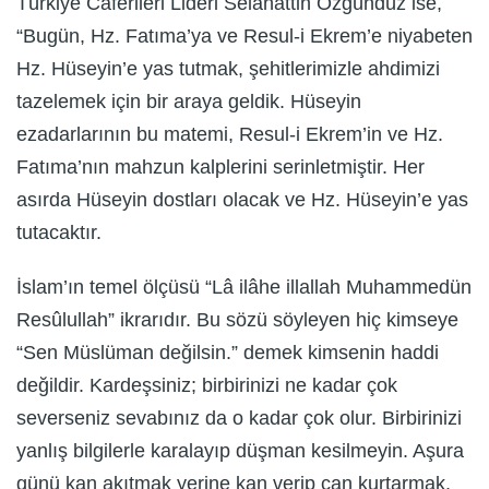
Türkiye Caferileri Lideri Selahattin Özgündüz ise,
“Bugün, Hz. Fatıma’ya ve Resul-i Ekrem’e niyabeten
Hz. Hüseyin’e yas tutmak, şehitlerimizle ahdimizi
tazelemek için bir araya geldik. Hüseyin
ezadarlarının bu matemi, Resul-i Ekrem’in ve Hz.
Fatıma’nın mahzun kalplerini serinletmiştir. Her
asırda Hüseyin dostları olacak ve Hz. Hüseyin’e yas
tutacaktır.
İslam’ın temel ölçüsü “Lâ ilâhe illallah Muhammedün
Resûlullah” ikrarıdır. Bu sözü söyleyen hiç kimseye
“Sen Müslüman değilsin.” demek kimsenin haddi
değildir. Kardeşsiniz; birbirinizi ne kadar çok
severseniz sevabınız da o kadar çok olur. Birbirinizi
yanlış bilgilerle karalayıp düşman kesilmeyin. Aşura
günü kan akıtmak yerine kan verip can kurtarmak,