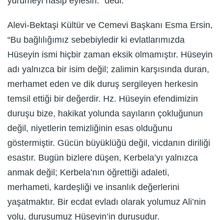
yürümeyi nasip eylesin.” dedi.
Alevi-Bektaşi Kültür ve Cemevi Başkanı Esma Ersin,
“Bu bağlılığımız sebebiyledir ki evlatlarımızda
Hüseyin ismi hiçbir zaman eksik olmamıştır. Hüseyin
adı yalnızca bir isim değil; zalimin karşısında duran,
merhamet eden ve dik duruş sergileyen herkesin
temsil ettiği bir değerdir. Hz. Hüseyin efendimizin
duruşu bize, hakikat yolunda sayıların çokluğunun
değil, niyetlerin temizliğinin esas olduğunu
göstermiştir. Gücün büyüklüğü değil, vicdanın diriliği
esastır. Bugün bizlere düşen, Kerbela’yı yalnızca
anmak değil; Kerbela’nın öğrettiği adaleti,
merhameti, kardeşliği ve insanlık değerlerini
yaşatmaktır. Bir ecdat evladı olarak yolumuz Ali’nin
yolu, duruşumuz Hüseyin’in duruşudur.