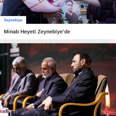
Zeynebiye
Minab Heyeti Zeynebiye’de