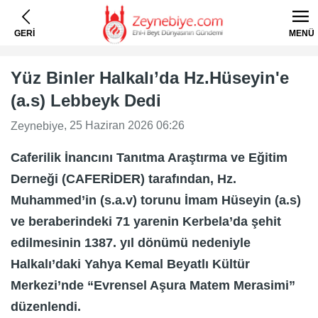
GERİ
MENÜ
Yüz Binler Halkalı’da Hz.Hüseyin'e
(a.s) Lebbeyk Dedi
, 25 Haziran 2026 06:26
Zeynebiye
Caferilik İnancını Tanıtma Araştırma ve Eğitim
Derneği (CAFERİDER) tarafından, Hz.
Muhammed’in (s.a.v) torunu İmam Hüseyin (a.s)
ve beraberindeki 71 yarenin Kerbela’da şehit
edilmesinin 1387. yıl dönümü nedeniyle
Halkalı’daki Yahya Kemal Beyatlı Kültür
Merkezi’nde “Evrensel Aşura Matem Merasimi”
düzenlendi.