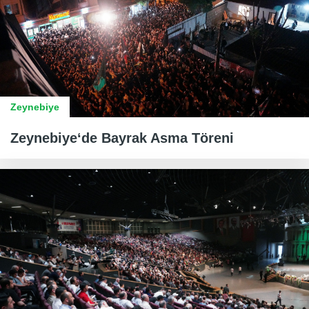
Zeynebiye
Zeynebiye‘de Bayrak Asma Töreni