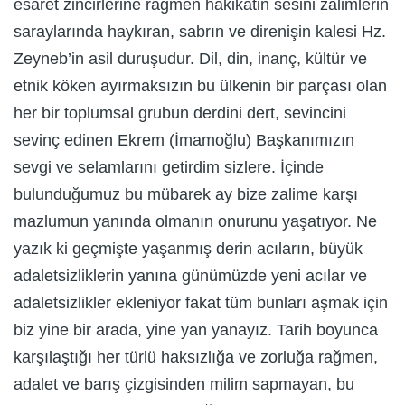
esaret zincirlerine rağmen hakikatin sesini zalimlerin
saraylarında haykıran, sabrın ve direnişin kalesi Hz.
Zeyneb’in asil duruşudur. Dil, din, inanç, kültür ve
etnik köken ayırmaksızın bu ülkenin bir parçası olan
her bir toplumsal grubun derdini dert, sevincini
sevinç edinen Ekrem (İmamoğlu) Başkanımızın
sevgi ve selamlarını getirdim sizlere. İçinde
bulunduğumuz bu mübarek ay bize zalime karşı
mazlumun yanında olmanın onurunu yaşatıyor. Ne
yazık ki geçmişte yaşanmış derin acıların, büyük
adaletsizliklerin yanına günümüzde yeni acılar ve
adaletsizlikler ekleniyor fakat tüm bunları aşmak için
biz yine bir arada, yine yan yanayız. Tarih boyunca
karşılaştığı her türlü haksızlığa ve zorluğa rağmen,
adalet ve barış çizgisinden milim sapmayan, bu