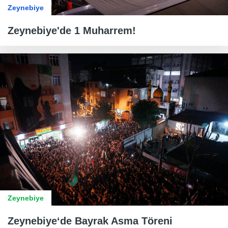
Zeynebiye
Zeynebiye'de 1 Muharrem!
Zeynebiye
Zeynebiye‘de Bayrak Asma Töreni