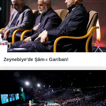
Zeynebiye'de Şâm-ı Gariban!