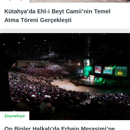
Kütahya’da Ehl-i Beyt Camii’nin Temel
Atma Töreni Gerçekleşti
Zeynebiye
On Binler Halkalı'da Erbain Merasimi’ne