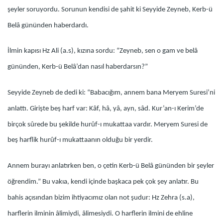
şeyler soruyordu. Sorunun kendisi de şahit ki Seyyide Zeyneb, Kerb-ü
Belâ gününden haberdardı.
İlmin kapısı Hz Ali (a.s), kızına sordu: “Zeyneb, sen o gam ve belâ
gününden, Kerb-ü Belâ’dan nasıl haberdarsın?”
Seyyide Zeyneb de dedi ki: “Babacığım, annem bana Meryem Suresi’ni
anlattı. Girişte beş harf var: Kâf, hâ, yâ, ayn, sâd. Kur’an-ı Kerim’de
birçok sûrede bu şekilde hurûf-ı mukattaa vardır. Meryem Suresi de
beş harflik hurûf-ı mukattaanın olduğu bir yerdir.
Annem burayı anlatırken ben, o çetin Kerb-ü Belâ gününden bir şeyler
öğrendim.” Bu vakıa, kendi içinde başkaca pek çok şey anlatır. Bu
bahis açısından bizim ihtiyacımız olan not şudur: Hz Zehra (s.a),
harflerin ilminin âlimiydi, âlimesiydi. O harflerin ilmini de ehline