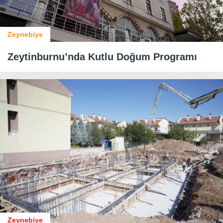
Zeynebiye
Zeytinburnu’nda Kutlu Doğum Programı
Zeynebiye