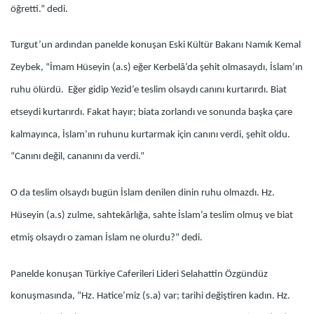
öğretti.” dedi.
Turgut’un ardından panelde konuşan Eski Kültür Bakanı Namık Kemal
Zeybek, “İmam Hüseyin (a.s) eğer Kerbelâ’da şehit olmasaydı, İslam’ın
ruhu ölürdü. Eğer gidip Yezid’e teslim olsaydı canını kurtarırdı. Biat
etseydi kurtarırdı. Fakat hayır; biata zorlandı ve sonunda başka çare
kalmayınca, İslam’ın ruhunu kurtarmak için canını verdi, şehit oldu.
“Canını değil, cananını da verdi.”
O da teslim olsaydı bugün İslam denilen dinin ruhu olmazdı. Hz.
Hüseyin (a.s) zulme, sahtekârlığa, sahte İslam’a teslim olmuş ve biat
etmiş olsaydı o zaman İslam ne olurdu?” dedi.
Panelde konuşan Türkiye Caferileri Lideri Selahattin Özgündüz
konuşmasında, “Hz. Hatice’miz (s.a) var; tarihi değiştiren kadın. Hz.