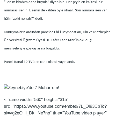
“Benim kitabım daha büyük.” diyebilsin. Her şeyin en kalitesi, bir
numarası senin. E senin de kaliten öyle olmalı. Son numara isen vah
hâlimize ki ne vah?” dedi.
Konuşmaların ardından panelde Ehl-i Beyt dostları, Din ve Mezhepler
Üniversitesi Öğretim Üyesi Dr. Cafer Fahr Azer’in okuduğu
mersiyeleriyle gözyaşlarına boğuldu.
Panel, Kanal 12 TV’den canlı olarak yayınlandı.
<iframe width="560" height="315"
src="https://www.youtube.com/embed/7L_Oi93CbTc?
si=vg2eQHi_DkHNe7np" title="YouTube video player"