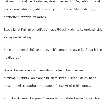
Fatıma’mız (s.a) var; tarihi değiştiren merkez. Hz. Zeyneb’imiz (s.a)
var; zulmü, istibdadı, istikbali dize getiren kadın. Mantalitesiyle,
hitabetiyle, iffetiyle, vakarıyla…
Esedullah Ali’nin giremediği Şam’a, o 80 esir kadınla, kolunda zincirle
girmiş ve fethetmiştir.
Kime benzeyeceksin? Ve bu Zeyneb’e, İmam Hüseyin (a.s) ayrılırken
ne diyordu?
“Gece dua ve teheccüd namazlarında beni duandan mahrum
bırakma.” Rabbi Allah olan; dini İslam, kitabı Kur’an, kıblesi Kâbe,
peygamberi Hz. Muhammed Mustafa (s.a.v) olan bir inanç…
Kim çıkabilir senin karşına? “Benim Tanrı’m daha büyük.” diyebilsin.