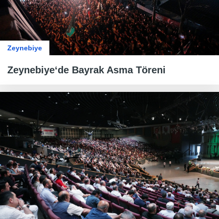
Zeynebiye
Zeynebiye‘de Bayrak Asma Töreni