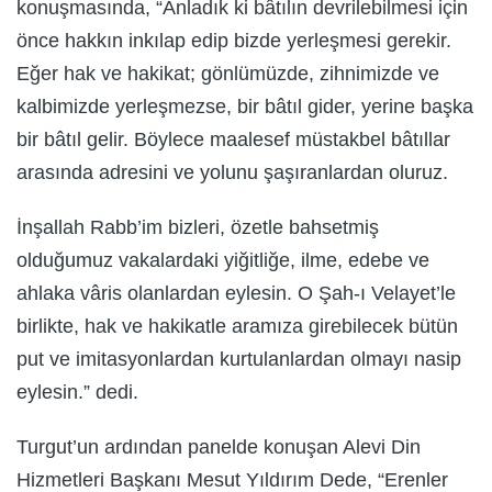
konuşmasında, “Anladık ki bâtılın devrilebilmesi için
önce hakkın inkılap edip bizde yerleşmesi gerekir.
Eğer hak ve hakikat; gönlümüzde, zihnimizde ve
kalbimizde yerleşmezse, bir bâtıl gider, yerine başka
bir bâtıl gelir. Böylece maalesef müstakbel bâtıllar
arasında adresini ve yolunu şaşıranlardan oluruz.
İnşallah Rabb’im bizleri, özetle bahsetmiş
olduğumuz vakalardaki yiğitliğe, ilme, edebe ve
ahlaka vâris olanlardan eylesin. O Şah-ı Velayet’le
birlikte, hak ve hakikatle aramıza girebilecek bütün
put ve imitasyonlardan kurtulanlardan olmayı nasip
eylesin.” dedi.
Turgut’un ardından panelde konuşan Alevi Din
Hizmetleri Başkanı Mesut Yıldırım Dede, “Erenler