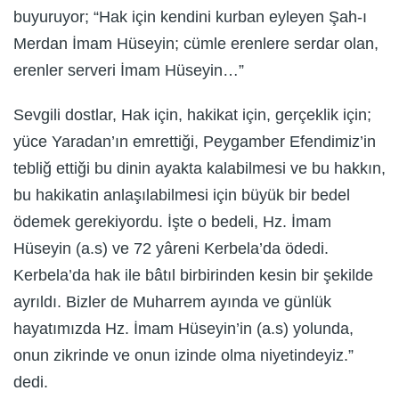
buyuruyor; “Hak için kendini kurban eyleyen Şah-ı
Merdan İmam Hüseyin; cümle erenlere serdar olan,
erenler serveri İmam Hüseyin…”
Sevgili dostlar, Hak için, hakikat için, gerçeklik için;
yüce Yaradan’ın emrettiği, Peygamber Efendimiz’in
tebliğ ettiği bu dinin ayakta kalabilmesi ve bu hakkın,
bu hakikatin anlaşılabilmesi için büyük bir bedel
ödemek gerekiyordu. İşte o bedeli, Hz. İmam
Hüseyin (a.s) ve 72 yâreni Kerbela’da ödedi.
Kerbela’da hak ile bâtıl birbirinden kesin bir şekilde
ayrıldı. Bizler de Muharrem ayında ve günlük
hayatımızda Hz. İmam Hüseyin’in (a.s) yolunda,
onun zikrinde ve onun izinde olma niyetindeyiz.”
dedi.