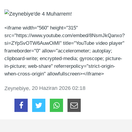
<iframe width="560" height="315"
src="https://www.youtube.com/embed/8NsmJkQanxo?
si=ZYpSvOTW6AuwOiMI" title="YouTube video player"
frameborder="0" allow="accelerometer; autoplay;
clipboard-write; encrypted-media; gyroscope; picture-
in-picture; web-share" referrerpolicy="strict-origin-
when-cross-origin" allowfullscreen></iframe>
, 20 Haziran 2026 02:18
Zeynebiye