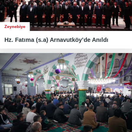
Zeynebiye
Hz. Fatıma (s.a) Arnavutköy’de Anıldı