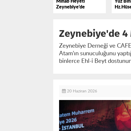
Minab Heyeti
Yüz Binl
Zeynebiye’de
Hz.Hüse
Lebbey
Zeynebiye'de 4
Zeynebiye Derneği ve CAFER
Atam’ın sunuculuğunu yaptı
binlerce Ehl-i Beyt dostunun
20 Haziran 2026