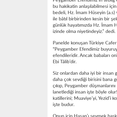
Peygamber Efendimiz’in tebliğ e
bu hakikatin anlaşılabilmesi iç
bedeli, Hz. İmam Hüseyin (a.s) 
ile bâtıl birbirinden kesin bir 
günlük hayatımızda Hz. İmam Hü
izinde olma niyetindeyiz.” dedi.
Panelde konuşan Türkiye Caferi
"Peygamber Efendimiz buyuruyo
efendileridir. Ancak babaları on
Ebi Tâlib’dir.
Siz onlardan daha iyi bir insan
daha çok sevdiği birisini bana 
çıkıp, Peygamber düşmanlarını 
lanetlediği insan işte böyle olu
katillerini; Muaviye’yi, Yezid’i 
işte budur.
Onun için Hasan’ı sevmek başka