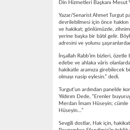
Din Hizmetleri Başkanı Mesut Yı
Yazar/Senarist Ahmet Turgut pan
devrilebilmesi için önce hakkın
ve hakikat; gönlümüzde, zihnimi
yerine başka bir bâtıl gelir. Bö
adresini ve yolunu şaşıranlarda
İnşallah Rabb’im bizleri, özetle
edebe ve ahlaka vâris olanlardan
hakikatle aramıza girebilecek 
olmayı nasip eylesin.” dedi.
Turgut’un ardından panelde ko
Yıldırım Dede, “Erenler buyuru
Merdan İmam Hüseyin; cümle er
Hüseyin…”
Sevgili dostlar, Hak için, hakika