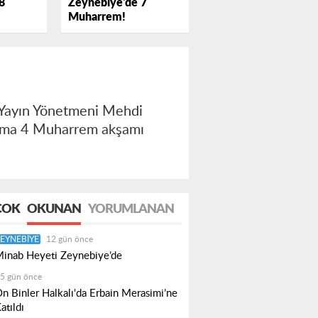
Zeynebiye'de 7
8
Muharrem!
 Yayın Yönetmeni Mehdi
Cuma 4 Muharrem akşamı
ÇOK
OKUNAN
YORUMLANAN
EYNEBIYE
12 gün önce
inab Heyeti Zeynebiye’de
5 gün önce
n Binler Halkalı'da Erbain Merasimi’ne
atıldı