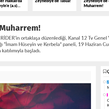
er Halkalı’da
Zeynebiye'de Tasua!
Zeynebiye'de 
yin'e (a.s)
Muharrem!
k Dedi
 Muharrem!
İDER'in ortaklaşa düzenlediği, Kanal 12 Tv Genel
ğı “İmam Hüseyin ve Kerbela” paneli, 19 Haziran 
 katılımıyla başladı.
Z
M
O
K