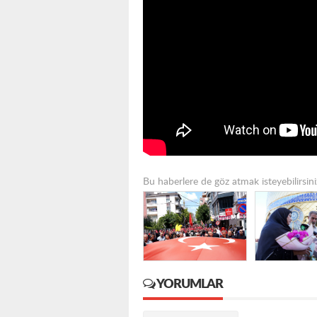
Bu haberlere de göz atmak isteyebilirsini
YORUMLAR