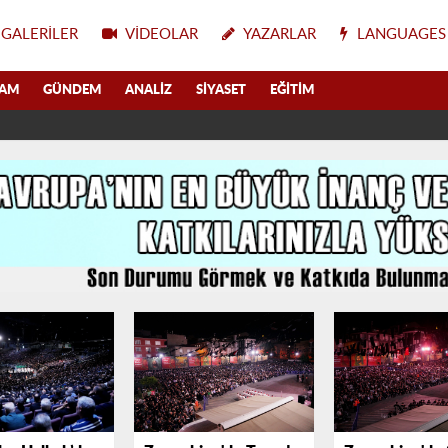
GALERILER
VIDEOLAR
YAZARLAR
LANGUAGES
LAM
GÜNDEM
ANALIZ
SIYASET
EĞITIM