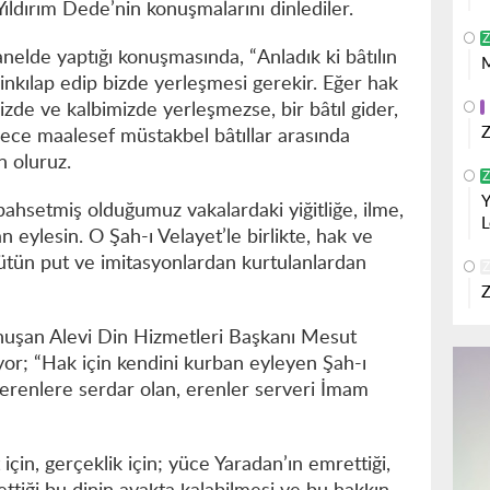
ldırım Dede’nin konuşmalarını dinlediler.
Z
elde yaptığı konuşmasında, “Anladık ki bâtılın
M
 inkılap edip bizde yerleşmesi gerekir. Eğer hak
zde ve kalbimizde yerleşmezse, bir bâtıl gider,
Z
ylece maalesef müstakbel bâtıllar arasında
n oluruz.
Z
Y
 bahsetmiş olduğumuz vakalardaki yiğitliğe, ilme,
L
 eylesin. O Şah-ı Velayet’le birlikte, hak ve
bütün put ve imitasyonlardan kurtulanlardan
Z
Z
nuşan Alevi Din Hizmetleri Başkanı Mesut
yor; “Hak için kendini kurban eyleyen Şah-ı
enlere serdar olan, erenler serveri İmam
t için, gerçeklik için; yüce Yaradan’ın emrettiği,