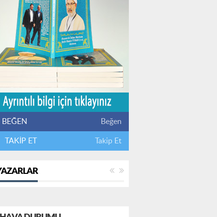
BEĞEN
Beğen
TAKİP ET
Takip Et
YAZARLAR