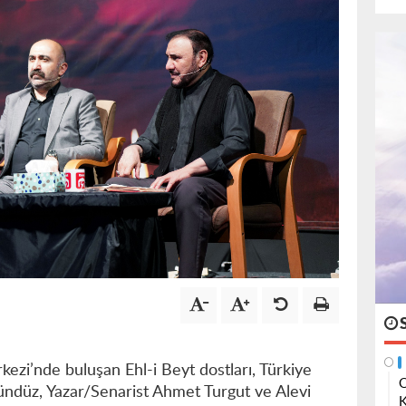
ezi’nde buluşan Ehl-i Beyt dostları, Türkiye
O
gündüz, Yazar/Senarist Ahmet Turgut ve Alevi
K