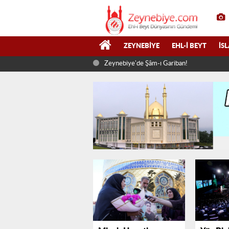
ZEYNEBIYE
EHL-I BEYT
İS
Zeynebiye'de Şâm-ı Gariban!