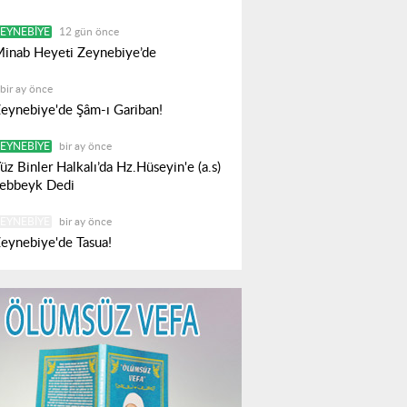
EYNEBIYE
12 gün önce
inab Heyeti Zeynebiye’de
bir ay önce
eynebiye'de Şâm-ı Gariban!
EYNEBIYE
bir ay önce
üz Binler Halkalı’da Hz.Hüseyin'e (a.s)
ebbeyk Dedi
EYNEBIYE
bir ay önce
eynebiye'de Tasua!