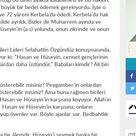
ttiği bu dinin ayakta kalabilmesi ve bu hakkın,
in büyük bir bedel ödemek gerekiyordu. İşte o
ve 72 yâreni Kerbela’da ödedi. Kerbela’da hak
şekilde ayrıldı. Bizler de Muharrem ayında ve
seyin’in (a.s) yolunda, onun zikrinde ve onun
leri Lideri Selahattin Özgündüz konuşmasında,
r ki; “Hasan ve Hüseyin, cennet gençlerinin
lardan daha üstündür.” Babaları kimdir? Ali bin
 gösterebilir misiniz? Peygamber’in onlardan
gösterebilir misiniz? Ama buna rağmen birileri
Hasan ve Hüseyin’in karşısına koyuyor. Allah’ın
r! Hasan ve Hüseyin’in karşısına, onların
koyup övenler var. Böyle ajanlar var. Bedbahtlık
 bir âlemdir. Hüseyin’i sevmek başka bir