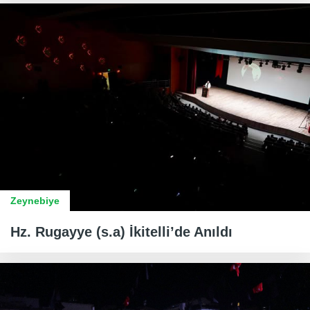
Zeynebiye
Hz. Rugayye (s.a) İkitelli’de Anıldı