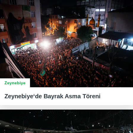
Zeynebiye
Zeynebiye‘de Bayrak Asma Töreni