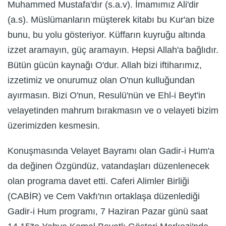
Muhammed Mustafa'dır (s.a.v). İmamımız Ali'dir
(a.s). Müslümanların müşterek kitabı bu Kur'an bize
bunu, bu yolu gösteriyor. Küffarın kuyruğu altında
izzet aramayın, güç aramayın. Hepsi Allah'a bağlıdır.
Bütün gücün kaynağı O'dur. Allah bizi iftiharımız,
izzetimiz ve onurumuz olan O'nun kulluğundan
ayırmasın. Bizi O'nun, Resulü'nün ve Ehl-i Beyt'in
velayetinden mahrum bırakmasın ve o velayeti bizim
üzerimizden kesmesin.
Konuşmasında Velayet Bayramı olan Gadir-i Hum'a
da değinen Özgündüz, vatandaşları düzenlenecek
olan programa davet etti. Caferi Alimler Birliği
(CABİR) ve Cem Vakfı'nın ortaklaşa düzenlediği
Gadir-i Hum programı, 7 Haziran Pazar günü saat