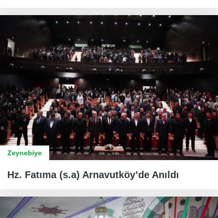
Zeynebiye
Hz. Fatıma (s.a) Arnavutköy’de Anıldı