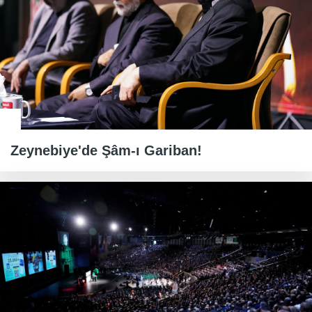
Zeynebiye'de Şâm-ı Gariban!