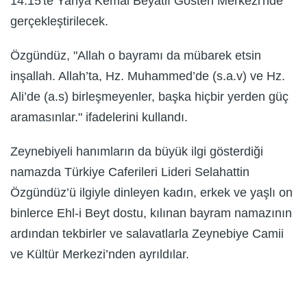
14.15'te Yahya Kemal Beyatlı Gösteri Merkezi'nde
gerçekleştirilecek.
Özgündüz, "Allah o bayramı da mübarek etsin
inşallah. Allah’ta, Hz. Muhammed’de (s.a.v) ve Hz.
Ali’de (a.s) birleşmeyenler, başka hiçbir yerden güç
aramasınlar." ifadelerini kullandı.
Zeynebiyeli hanımların da büyük ilgi gösterdiği
namazda Türkiye Caferileri Lideri Selahattin
Özgündüz’ü ilgiyle dinleyen kadın, erkek ve yaşlı on
binlerce Ehl-i Beyt dostu, kılınan bayram namazının
ardından tekbirler ve salavatlarla Zeynebiye Camii
ve Kültür Merkezi’nden ayrıldılar.