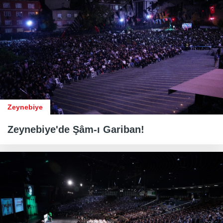
Zeynebiye
Zeynebiye'de Şâm-ı Gariban!