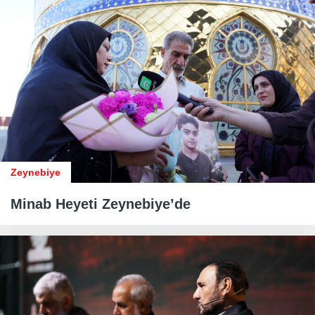
Zeynebiye
Minab Heyeti Zeynebiye’de