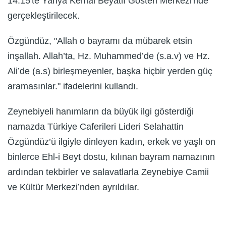
14.15'te Yahya Kemal Beyatlı Gösteri Merkezi'nde
gerçekleştirilecek.
Özgündüz, "Allah o bayramı da mübarek etsin
inşallah. Allah’ta, Hz. Muhammed’de (s.a.v) ve Hz.
Ali’de (a.s) birleşmeyenler, başka hiçbir yerden güç
aramasınlar." ifadelerini kullandı.
Zeynebiyeli hanımların da büyük ilgi gösterdiği
namazda Türkiye Caferileri Lideri Selahattin
Özgündüz’ü ilgiyle dinleyen kadın, erkek ve yaşlı on
binlerce Ehl-i Beyt dostu, kılınan bayram namazının
ardından tekbirler ve salavatlarla Zeynebiye Camii
ve Kültür Merkezi’nden ayrıldılar.