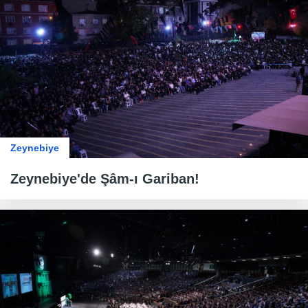
Zeynebiye
Zeynebiye'de Şâm-ı Gariban!