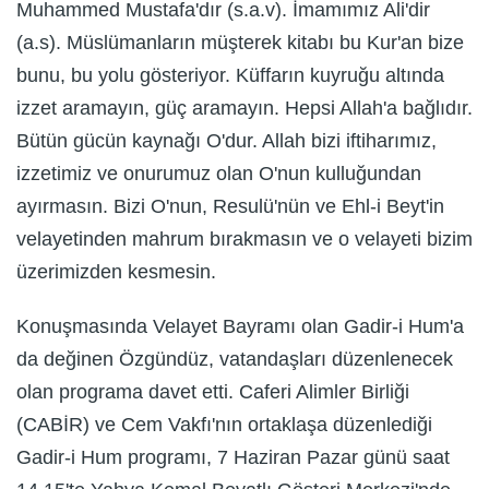
Muhammed Mustafa'dır (s.a.v). İmamımız Ali'dir
(a.s). Müslümanların müşterek kitabı bu Kur'an bize
bunu, bu yolu gösteriyor. Küffarın kuyruğu altında
izzet aramayın, güç aramayın. Hepsi Allah'a bağlıdır.
Bütün gücün kaynağı O'dur. Allah bizi iftiharımız,
izzetimiz ve onurumuz olan O'nun kulluğundan
ayırmasın. Bizi O'nun, Resulü'nün ve Ehl-i Beyt'in
velayetinden mahrum bırakmasın ve o velayeti bizim
üzerimizden kesmesin.
Konuşmasında Velayet Bayramı olan Gadir-i Hum'a
da değinen Özgündüz, vatandaşları düzenlenecek
olan programa davet etti. Caferi Alimler Birliği
(CABİR) ve Cem Vakfı'nın ortaklaşa düzenlediği
Gadir-i Hum programı, 7 Haziran Pazar günü saat