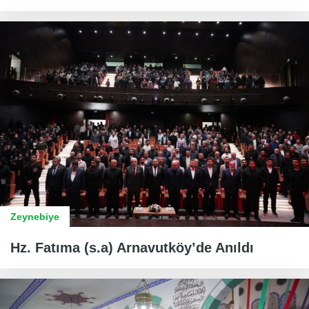
Zeynebiye
Hz. Fatıma (s.a) Arnavutköy’de Anıldı