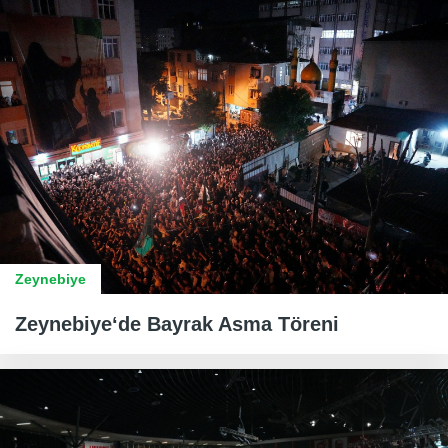
Zeynebiye
Zeynebiye‘de Bayrak Asma Töreni