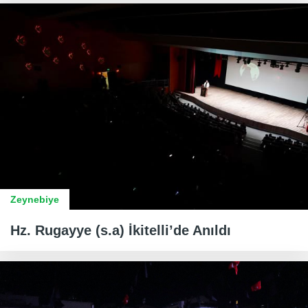
Zeynebiye
Hz. Rugayye (s.a) İkitelli’de Anıldı