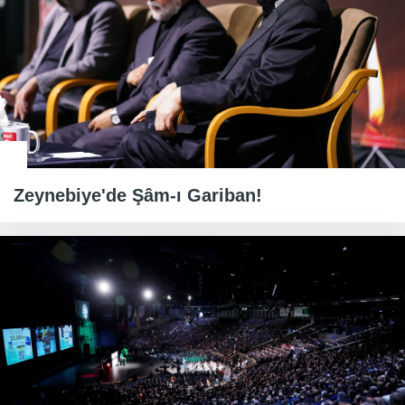
Zeynebiye'de Şâm-ı Gariban!