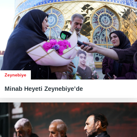
Zeynebiye
Minab Heyeti Zeynebiye’de