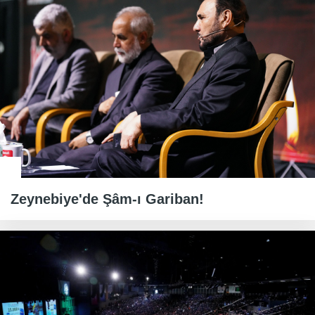
Zeynebiye'de Şâm-ı Gariban!