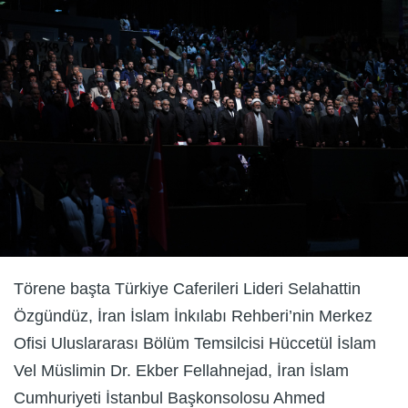
Törene başta Türkiye Caferileri Lideri Selahattin
Özgündüz, İran İslam İnkılabı Rehberi’nin Merkez
Ofisi Uluslararası Bölüm Temsilcisi Hüccetül İslam
Vel Müslimin Dr. Ekber Fellahnejad, İran İslam
Cumhuriyeti İstanbul Başkonsolosu Ahmed