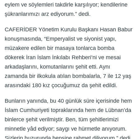
eylem ve söylemleri takdirle karşılıyor; kendilerine
şükranlarımızı arz ediyorum.” dedi.
CAFERİDER Yönetim Kurulu Başkanı Hasan Babur
konuşmasında, “Emperyalist ve siyonist yapı,
müzakere edilen bir masaya tonlarca bomba
dökerek İran İslam İnkılabı Rehberi’ni ve mesai
arkadaşlarını, komutanlarını şehit etti. Aynı
zamanda bir ilkokula atılan bombalarla, 7 ile 12 yaş
arasındaki 180 kız çocuğumuz da şehit edildi.
Bunların yanında, bu 40 günlük süre içerisinde hem
İslam Cumhuriyeti topraklarında hem de Lübnan’da
binlerce şehit verilmiştir. Ben, tüm şehitlerimizi
minnetle yâd ediyor; saygı ve hürmetle anıyorum.
Sizlerin huzurunda hepsine rahmet diliyorum.” dedi.