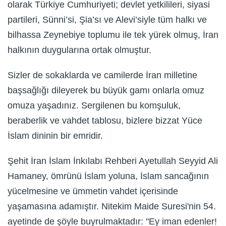
olarak Türkiye Cumhuriyeti; devlet yetkilileri, siyasi
partileri, Sünni’si, Şia’sı ve Alevi’siyle tüm halkı ve
bilhassa Zeynebiye toplumu ile tek yürek olmuş, İran
halkının duygularına ortak olmuştur.
Sizler de sokaklarda ve camilerde İran milletine
başsağlığı dileyerek bu büyük gamı onlarla omuz
omuza yaşadınız. Sergilenen bu komşuluk,
beraberlik ve vahdet tablosu, bizlere bizzat Yüce
İslam dininin bir emridir.
Şehit İran İslam İnkılabı Rehberi Ayetullah Seyyid Ali
Hamaney, ömrünü İslam yoluna, İslam sancağının
yücelmesine ve ümmetin vahdet içerisinde
yaşamasına adamıştır. Nitekim Maide Suresi'nin 54.
ayetinde de şöyle buyrulmaktadır: "Ey iman edenler!