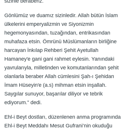
sizinle beraberiz.
Gönlümüz ve duamız sizinledir. Allah bütün İslam
ülkelerini emperyalizmin ve Siyonizmin
hegemonyasından, tuzağından, entrikasından
muhafaza etsin. Ömrünü Müslümanların birliğine
harcayan İnkılap Rehberi Şehit Ayetullah
Hamaney'e gani gani rahmet eylesin. Yanındaki
yavrularıyla, milletinden ve komutanlarından şehit
olanlarla beraber Allah cümlesini Şah-ı Şehidan
İmam Hüseyin'e (a.s) mihman etsin inşallah.
Saygılar sunuyor, başarılar diliyor ve tebrik
ediyorum.” dedi.
Ehl-i Beyt dostları, düzenlenen anma programında
Ehl-i Beyt Meddahı Mesut Gufrani’nin okuduğu