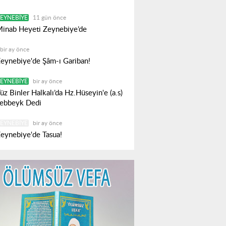
EYNEBIYE
11 gün önce
inab Heyeti Zeynebiye’de
bir ay önce
eynebiye'de Şâm-ı Gariban!
EYNEBIYE
bir ay önce
üz Binler Halkalı’da Hz.Hüseyin'e (a.s)
ebbeyk Dedi
EYNEBIYE
bir ay önce
eynebiye'de Tasua!