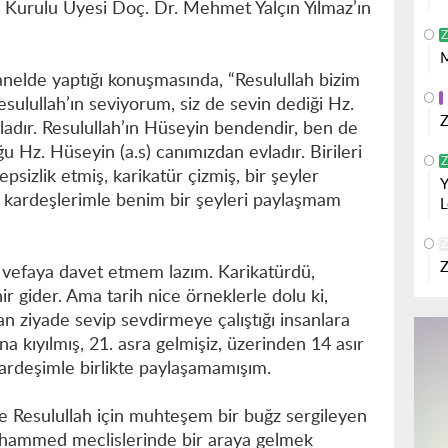
m Kurulu Üyesi Doç. Dr. Mehmet Yalçın Yılmaz’ın
Z
M
nelde yaptığı konuşmasında, “Resulullah bizim
esulullah’ın seviyorum, siz de sevin dediği Hz.
Z
ladır. Resulullah’ın Hüseyin bendendir, ben de
Hz. Hüseyin (a.s) canımızdan evladır. Birileri
Z
psizlik etmiş, karikatür çizmiş, bir şeyler
Y
 kardeşlerimle benim bir şeyleri paylaşmam
L
Z
Z
r vefaya davet etmem lazım. Karikatürdü,
inir gider. Ama tarih nice örneklerle dolu ki,
 ziyade sevip sevdirmeye çalıştığı insanlara
na kıyılmış, 21. asra gelmişiz, üzerinden 14 asır
rdeşimle birlikte paylaşamamışım.
e Resulullah için muhteşem bir buğz sergileyen
uhammed meclislerinde bir araya gelmek