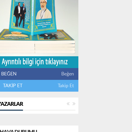
BEĞEN
Beğen
TAKİP ET
Takip Et
YAZARLAR