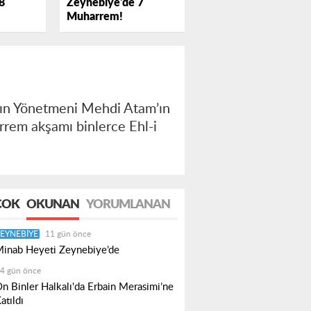
Zeynebiye'de 7
8
Muharrem!
ayın Yönetmeni Mehdi Atam’ın
rem akşamı binlerce Ehl-i
ÇOK
OKUNAN
YORUMLANAN
EYNEBIYE
11 gün önce
inab Heyeti Zeynebiye’de
4 gün önce
n Binler Halkalı'da Erbain Merasimi’ne
atıldı