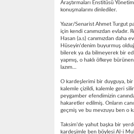
Araştırmaları Enstitüsü Yöneti
konuşmalarını dinlediler.
Yazar/Senarist Ahmet Turgut pa
için kendi canımızdan evladır. R
Hasan (a.s) canımızdan daha ev
Hüseyin'denim buyurmuş olduğu 
bilerek ya da bilmeyerek bir ede
yapmış, o haklı öfkeye bürünen
lazım…
O kardeşlerimi bir duyguya, bi
kalemle çizildi, kalemle geri sil
peygamber efendimizin canından
hakaretler edilmiş. Onların canı
geçmiş ve bu mevzuyu ben o ka
Taksim'de yahut başka bir yerd
kardeşimle ben böylesi Al-i M