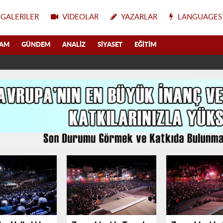
GALERILER
VIDEOLAR
YAZARLAR
LANGUAGES
LAM
GÜNDEM
ANALIZ
SIYASET
EĞITIM