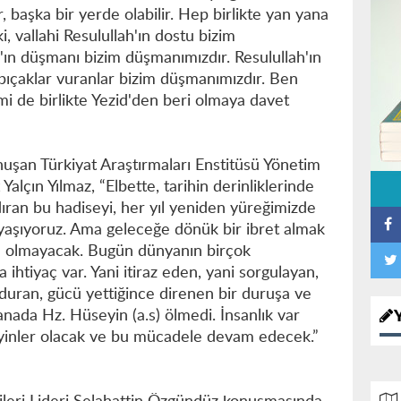
r, başka bir yerde olabilir. Hep birlikte yan yana
, vallahi Resulullah'ın dostu bizim
'ın düşmanı bizim düşmanımızdır. Resulullah'ın
ıçaklar vuranlar bizim düşmanımızdır. Ben
mi de birlikte Yezid'den beri olmaya davet
uşan Türkiyat Araştırmaları Enstitüsü Yönetim
lçın Yılmaz, “Elbette, tarihin derinliklerinde
ıran bu hadiseyi, her yıl yeniden yüreğimizde
yaşıyoruz. Ama geleceğe dönük bir ibret almak
ası olmayacak. Bugün dünyanın birçok
ihtiyaç var. Yani itiraz eden, yani sorgulayan,
duran, gücü yettiğince direnen bir duruşa ve
anada Hz. Hüseyin (a.s) ölmedi. İnsanlık var
eyinler olacak ve bu mücadele devam edecek.”