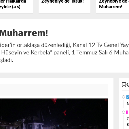
er Halkalı’da
Zeynebiye'de Tasua!
Zeynebiye'de 
yin'e (a.s)
Muharrem!
k Dedi
 Muharrem!
der'in ortaklaşa düzenlediği, Kanal 12 Tv Genel Y
Hüseyin ve Kerbela” paneli, 1 Temmuz Salı 6 Muhar
şladı.
Z
M
O
K