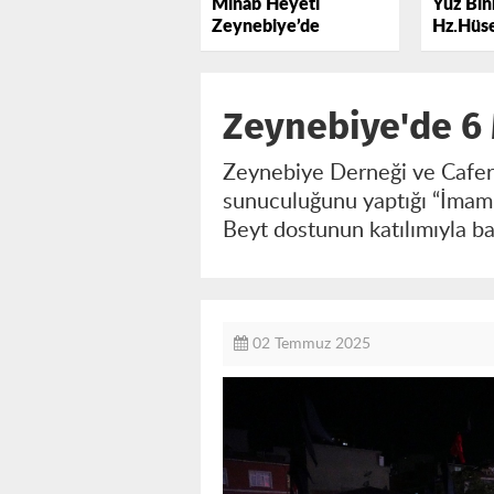
Minab Heyeti
Yüz Binl
Zeynebiye’de
Hz.Hüse
Lebbey
Zeynebiye'de 6
Zeynebiye Derneği ve Caferi
sunuculuğunu yaptığı “İmam 
Beyt dostunun katılımıyla ba
02 Temmuz 2025