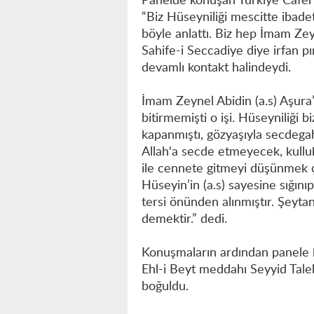
Panelde konuşan Türkiye Caferi
“Biz Hüseyniliği mescitte ibad
böyle anlattı. Biz hep İmam Zeyn
Sahife-i Seccadiye diye irfan pı
devamlı kontakt halindeydi.
İmam Zeynel Abidin (a.s) Aşura’
bitirmemişti o işi. Hüseyniliği
kapanmıştı, gözyaşıyla secdegah
Allah'a secde etmeyecek, kullu
ile cennete gitmeyi düşünmek çok
Hüseyin’in (a.s) sayesine sığın
tersi önünden alınmıştır. Şeyta
demektir.” dedi.
Konuşmaların ardından panele ka
Ehl-i Beyt meddahı Seyyid Taleh
boğuldu.