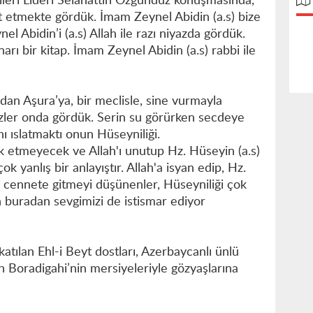
leri Lideri Selahattin Özgündüz konuşmasında,
et etmekte gördük. İmam Zeynel Abidin (a.s) bize
el Abidin’i (a.s) Allah ile razı niyazda gördük.
narı bir kitap. İmam Zeynel Abidin (a.s) rabbi ile
dan Aşura’ya, bir meclisle, sine vurmayla
 bizler onda gördük. Serin su görürken secdeye
ı ıslatmaktı onun Hüseyniliği.
k etmeyecek ve Allah'ı unutup Hz. Hüseyin (a.s)
 yanlış bir anlayıştır. Allah'a isyan edip, Hz.
ıp cennete gitmeyi düşünenler, Hüseyniliği çok
n buradan sevgimizi de istismar ediyor
tılan Ehl-i Beyt dostları, Azerbaycanlı ünlü
 Boradigahi’nin mersiyeleriyle gözyaşlarına