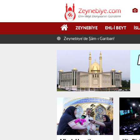
ZEYNEBIYE
EHL-I BEYT
İS
Zeynebiye'de Şâm-ı Gariban!