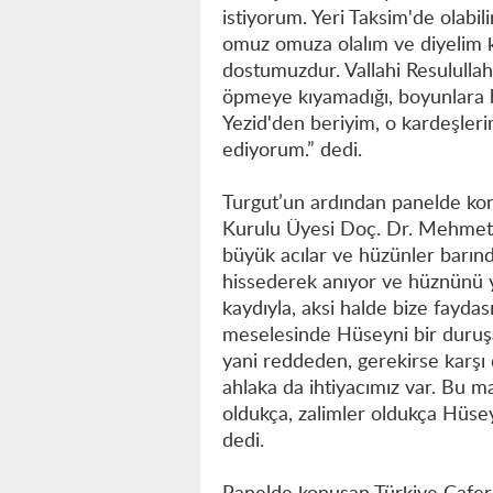
istiyorum. Yeri Taksim'de olabili
omuz omuza olalım ve diyelim ki
dostumuzdur. Vallahi Resulullah
öpmeye kıyamadığı, boyunlara b
Yezid'den beriyim, o kardeşleri
ediyorum.” dedi.
Turgut’un ardından panelde kon
Kurulu Üyesi Doç. Dr. Mehmet Ya
büyük acılar ve hüzünler barınd
hissederek anıyor ve hüznünü 
kaydıyla, aksi halde bize fayd
meselesinde Hüseyni bir duruşa 
yani reddeden, gerekirse karşı 
ahlaka da ihtiyacımız var. Bu m
oldukça, zalimler oldukça Hüs
dedi.