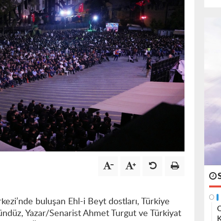
ezi’nde buluşan Ehl-i Beyt dostları, Türkiye
O
gündüz, Yazar/Senarist Ahmet Turgut ve Türkiyat
K