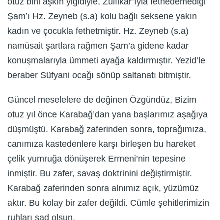
otuz bini aşkın yiğidiyle, Zülfikar’ıyla fethedemediği
Şam’ı Hz. Zeyneb (s.a) kolu bağlı seksene yakın
kadın ve çocukla fethetmiştir. Hz. Zeyneb (s.a)
namüsait şartlara rağmen Şam’a gidene kadar
konuşmalarıyla ümmeti ayağa kaldırmıştır. Yezid’le
beraber Süfyani ocağı sönüp saltanatı bitmiştir.
Güncel meselelere de değinen Özgündüz, Bizim
otuz yıl önce Karabağ’dan yana başlarımız aşağıya
düşmüştü. Karabağ zaferinden sonra, toprağımıza,
canımıza kastedenlere karşı birleşen bu hareket
çelik yumruğa dönüşerek Ermeni’nin tepesine
inmiştir. Bu zafer, savaş doktrinini değiştirmiştir.
Karabağ zaferinden sonra alnımız açık, yüzümüz
aktır. Bu kolay bir zafer değildi. Cümle şehitlerimizin
ruhları şad olsun.