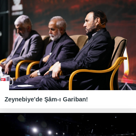
Zeynebiye'de Şâm-ı Gariban!