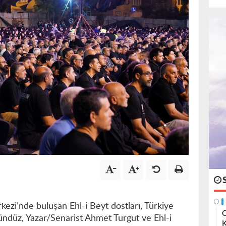
ezi’nde buluşan Ehl-i Beyt dostları, Türkiye
O
gündüz, Yazar/Senarist Ahmet Turgut ve Ehl-i
K