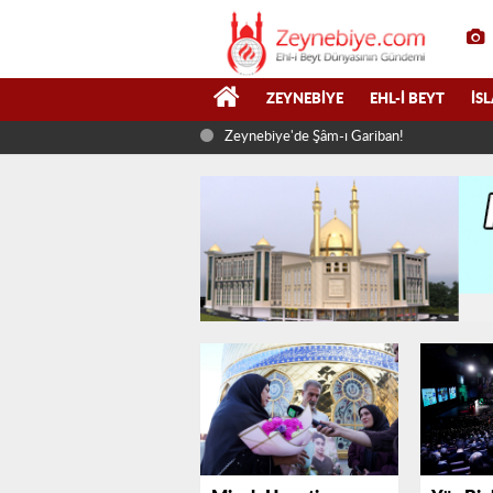
ZEYNEBIYE
EHL-I BEYT
İS
Zeynebiye'de Şâm-ı Gariban!