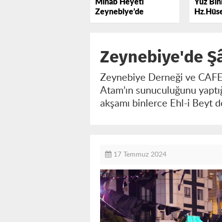
Minab Heyeti
Yüz Binl
Zeynebiye’de
Hz.Hüse
Lebbey
Zeynebiye'de Ş
Zeynebiye Derneği ve CAFER
Atam’ın sunuculuğunu yaptı
akşamı binlerce Ehl-i Beyt d
17 Temmuz 2024