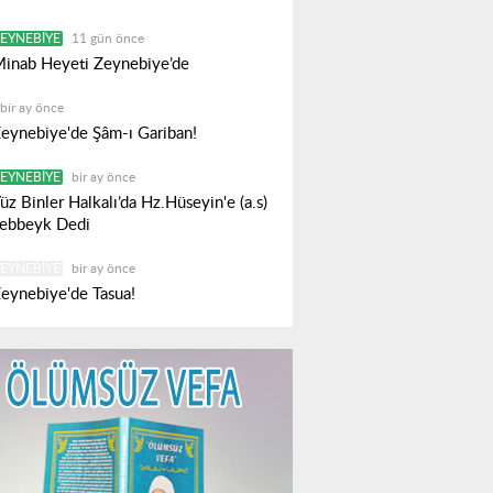
EYNEBIYE
11 gün önce
inab Heyeti Zeynebiye’de
bir ay önce
eynebiye'de Şâm-ı Gariban!
EYNEBIYE
bir ay önce
üz Binler Halkalı’da Hz.Hüseyin'e (a.s)
ebbeyk Dedi
EYNEBIYE
bir ay önce
eynebiye'de Tasua!