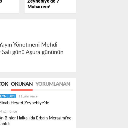
Zeynebiye'de 7
8
Muharrem!
 Yayın Yönetmeni Mehdi
z Salı günü Aşura gününün
ÇOK
OKUNAN
YORUMLANAN
EYNEBIYE
11 gün önce
inab Heyeti Zeynebiye’de
4 gün önce
n Binler Halkalı'da Erbain Merasimi’ne
atıldı