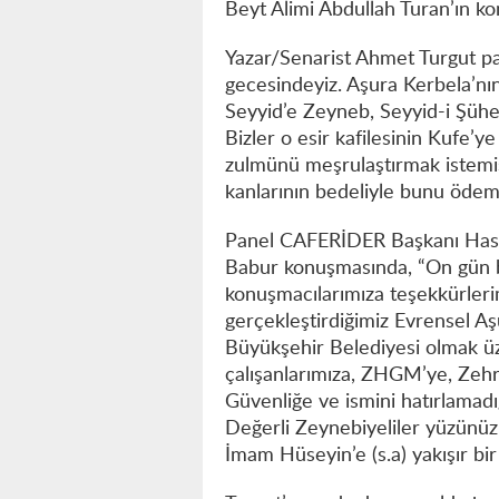
Beyt Alimi Abdullah Turan’ın kon
Yazar/Senarist Ahmet Turgut p
gecesindeyiz. Aşura Kerbela’nın 
Seyyid’e Zeyneb, Seyyid-i Şühe
Bizler o esir kafilesinin Kufe’y
zulmünü meşrulaştırmak istemiş
kanlarının bedeliyle bunu ödemiş
Panel CAFERİDER Başkanı Hasa
Babur konuşmasında, “On gün 
konuşmacılarımıza teşekkürler
gerçekleştirdiğimiz Evrensel 
Büyükşehir Belediyesi olmak ü
çalışanlarımıza, ZHGM’ye, Zehr
Güvenliğe ve ismini hatırlamad
Değerli Zeynebiyeliler yüzünüz
İmam Hüseyin’e (s.a) yakışır bir 