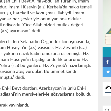
uşan Ehl-i Beyt Alimi Abdullah Turan’ın,“İmam
uldur. İmam Hüseyin (a.s) Kerbela’da hakkı temsil
duruşu, hareketi ve konuşması ilahiydi. İmam
ıyanlar her şeyleriyle onun yanında oldular.
l ediyordu. Yüce Allah bizleri mutlak değeri
.s) ayırmasın.” dedi.
leri Lideri Selahattin Özgündüz konuşmasında,
m Hüseyin’in (a.s) vasisidir. Hz. Zeyneb (s.a)
ağır yükünü nazik kadın omuzuna üslenmişti. Hz.
e İmam Hüseyin’in taşıdığı önderlik onurunu Hz.
ehra (s.a) bu günlere Hz. Zeyneb’i hazırlamıştı.
uvasına ateş vurdular. Bu ümmet kendi
muştu.” dedi.
hl-i Beyt dostları, Azerbaycan’ın ünlü Ehl-i
digahi’nin mersiyeleriyle gözyaşlarına boğuldu.
arak yayınlandı.