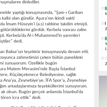
uşmalarını dinlediler.
Z
anelde yaptığı konuşmasında, “Şam-ı Gariban
M
kalbi olan gündür. Aşura’nın ikindi vakti
da İmam Hüseyin’i (a.s) rabbine takdim etmişti.
Z
e götürüldüklerini gördük. Kerbela sonrası zalim
ti. Kerbela’da Al-i Muhammed’in yarenleri
Z
tiler.” dedi.
Y
L
n Babur’un teşekkür konuşmasıyla devam etti.
boyunca zahmetimizi çeken bütün paneldeki
Z
imi sunuyorum. Özellikle bugün
Z
Aşura Matem Merasimi’nde Başta İstanbul
zere, Küçükçekmece Belediyesine, sağlık
a Ana’ya, Zeynebiye’ye, İFA Spor’a, Zeynebiye
ığım arkadaşlarımıza teşekküllerimi sunuyorum.
 ak olsun. Bugün gerçek anlamda İstanbul’da
tören icra ettik.” dedi.