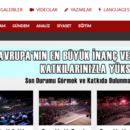
GALERILER
VIDEOLAR
YAZARLAR
LANGUAGES
LAM
GÜNDEM
ANALIZ
SIYASET
EĞITIM