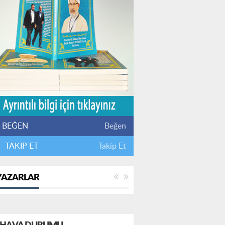
BEĞEN
Beğen
TAKİP ET
Takip Et
YAZARLAR