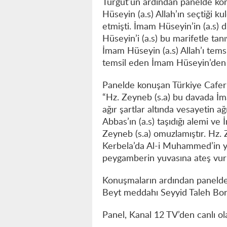
Turgut’un ardından panelde kon
Hüseyin (a.s) Allah’ın seçtiği k
etmişti. İmam Hüseyin’in (a.s) 
Hüseyin’i (a.s) bu marifetle tan
İmam Hüseyin (a.s) Allah’ı temsi
temsil eden İmam Hüseyin’den (a
Panelde konuşan Türkiye Caferi
“Hz. Zeyneb (s.a) bu davada İma
ağır şartlar altında vesayetin 
Abbas’ın (a.s) taşıdığı alemi v
Zeyneb (s.a) omuzlamıştır. Hz. Z
Kerbela’da Al-i Muhammed’in y
peygamberin yuvasına ateş vur
Konuşmaların ardından panelde E
Beyt meddahı Seyyid Taleh Bora
Panel, Kanal 12 TV’den canlı ol