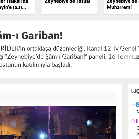
er Halkalı’da
Zeynebiye'de Tasua!
Zeynebiye'de 
yin'e (a.s)
Muharrem!
k Dedi
âm-ı Gariban!
İDER’in ortaklaşa düzenlediği, Kanal 12 Tv Genel
ğı “Zeynebiye'de Şâm-ı Gariban!” paneli, 16 Temmu
ostunun katılımıyla başladı.
Z
M
O
K