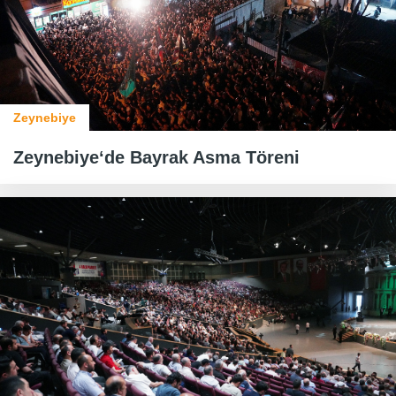
Zeynebiye
Zeynebiye‘de Bayrak Asma Töreni