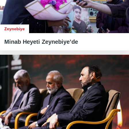
Zeynebiye
Minab Heyeti Zeynebiye’de