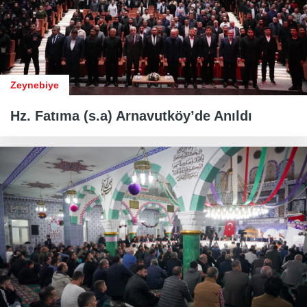
Zeynebiye
Hz. Fatıma (s.a) Arnavutköy’de Anıldı