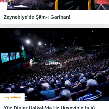
Zeynebiye'de Şâm-ı Gariban!
Zeynebiye
Yüz Binler Halkalı’da Hz.Hüseyin'e (a.s)