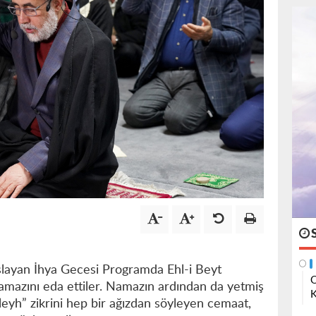
aşlayan İhya Gecesi Programda Ehl-i Beyt
O
 namazını eda ettiler. Namazın ardından da yetmiş
K
İleyh” zikrini hep bir ağızdan söyleyen cemaat,