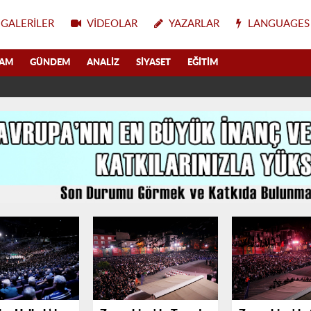
GALERILER
VIDEOLAR
YAZARLAR
LANGUAGES
LAM
GÜNDEM
ANALIZ
SIYASET
EĞITIM