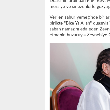
Duası'nın ardından Ehl-i Beyt 
mersiye ve sinezenlerle gözyaşl
Verilen sahur yemeğinde bir ar
birlikte "Bike Ya Allah" duasıy
sabah namazını eda eden Zeyne
etmenin huzuruyla Zeynebiye Ca