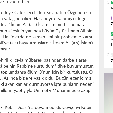
e tövbe ettiler.
Z
M
Türkiye Caferileri Lideri Selahattin Özgündüz’ü
ölüm yatağında iken Hasaneyn’e yapmış olduğu
Z
, “İmam Ali (a.s) İslam ilminin bir numaralı
’nun ailesinin yanında büyümüştür. İmam Ali’nin
Z
k. Halifelerde ne zaman ilmi bir problemle karşı
Y
i’ye (a.s) başvurmuşlardır. İmam Ali (a.s) İslam’ı
L
ıştır.
Z
ehirli kılıcıyla mübarek başından darbe alarak
Z
Kâ'be'nin Rabbine kurtuldum" diye buyurmuştur.
fa toplumdansa ölüm O’nun için bir kurtuluştu. O
u. Aslında bizlere yazık oldu. Bugün eğer içimiz
aki akan kanlar durmuyorsa işte bunların nedeni
ahillerin yaptığıyla Ümmet-i Muhammed’e azap
-i Kebir Duası'na devam edildi. Cevşen-i Kebir