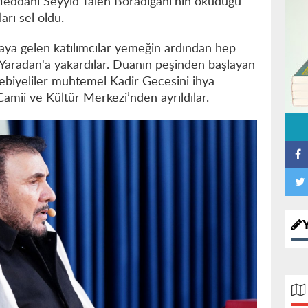
Meddahı Seyyid Taleh Boradigahi’nin okuduğu
arı sel oldu.
aya gelen katılımcılar yemeğin ardından hep
la Yaradan'a yakardılar. Duanın peşinden başlayan
biyeliler muhtemel Kadir Gecesini ihya
mii ve Kültür Merkezi’nden ayrıldılar.