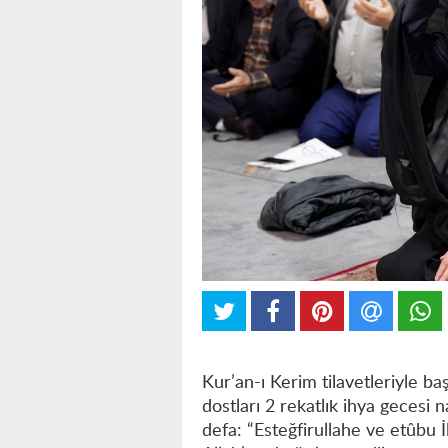
Kur’an-ı Kerim tilavetleriyle b
dostları 2 rekatlık ihya gecesi
defa: “Esteğfirullahe ve etûbu 