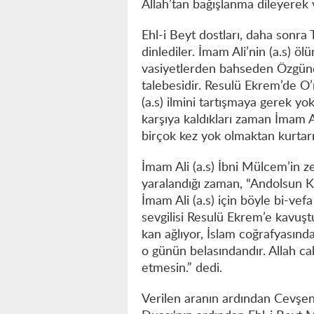
Allah’tan bağışlanma dileyerek v
Ehl-i Beyt dostları, daha sonra 
dinlediler. İmam Ali’nin (a.s) 
vasiyetlerden bahseden Özgündüz
talebesidir. Resulü Ekrem’de O
(a.s) ilmini tartışmaya gerek yo
karşıya kaldıkları zaman İmam Al
birçok kez yok olmaktan kurtarm
İmam Ali (a.s) İbni Mülcem’in z
yaralandığı zaman, "Andolsun 
İmam Ali (a.s) için böyle bi-ve
sevgilisi Resulü Ekrem’e kavuşt
kan ağlıyor, İslam coğrafyasınd
o günün belasındandır. Allah c
etmesin.” dedi.
Verilen aranın ardından Cevşen