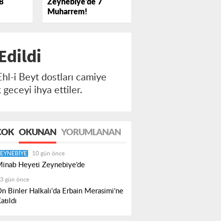
Zeynebiye'de 7
8
Muharrem!
Edildi
l-i Beyt dostları camiye
geceyi ihya ettiler.
ÇOK
OKUNAN
YORUMLANAN
EYNEBIYE
10 gün önce
inab Heyeti Zeynebiye’de
3 gün önce
n Binler Halkalı'da Erbain Merasimi’ne
atıldı