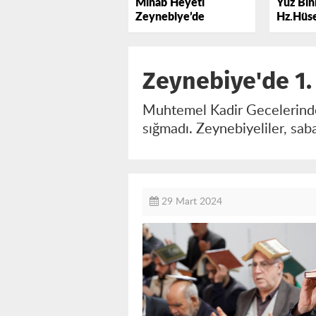
Minab Heyeti
Yüz Binl
Zeynebiye’de
Hz.Hüse
Lebbey
Zeynebiye'de 1.
Muhtemel Kadir Gecelerinde 
sığmadı. Zeynebiyeliler, sa
29 Mart 2024