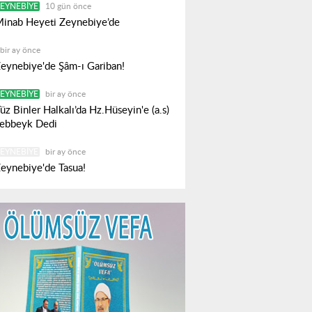
EYNEBIYE
10 gün önce
inab Heyeti Zeynebiye’de
bir ay önce
eynebiye'de Şâm-ı Gariban!
EYNEBIYE
bir ay önce
üz Binler Halkalı’da Hz.Hüseyin'e (a.s)
ebbeyk Dedi
EYNEBIYE
bir ay önce
eynebiye'de Tasua!