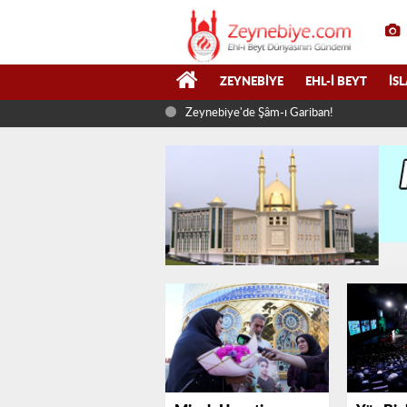
ZEYNEBIYE
EHL-I BEYT
İS
Zeynebiye'de Şâm-ı Gariban!