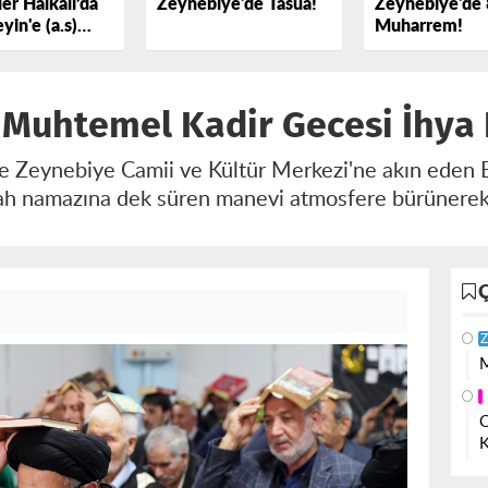
er Halkalı’da
Zeynebiye'de Tasua!
Zeynebiye'de 
yin'e (a.s)
Muharrem!
k Dedi
 Muhtemel Kadir Gecesi İhya 
Zeynebiye Camii ve Kültür Merkezi'ne akın eden Eh
bah namazına dek süren manevi atmosfere bürünerek 
Z
M
O
K