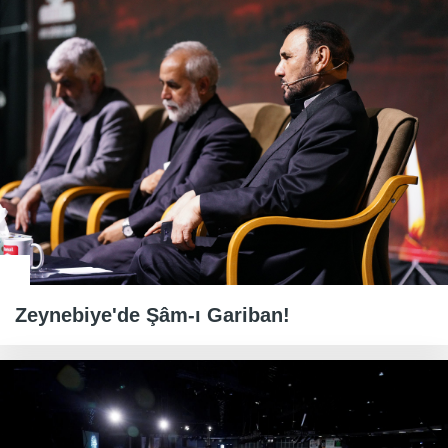
Zeynebiye'de Şâm-ı Gariban!