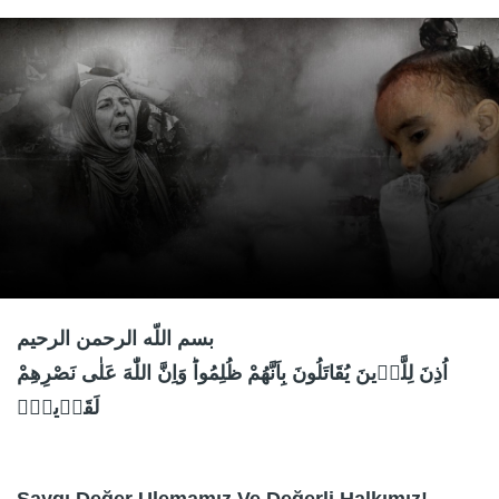
بسم اللّه الرحمن الرحیم
اُذِنَ لِلَّذٖينَ يُقَاتَلُونَ بِاَنَّهُمْ ظُلِمُواؕ وَاِنَّ اللّٰهَ عَلٰى نَصْرِهِمْ
لَقَدٖيرٌۙ
Saygı Değer Ulemamız Ve Değerli Halkımız!