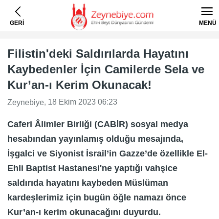
GERİ
MENÜ
Filistin'deki Saldırılarda Hayatını
Kaybedenler İçin Camilerde Sela ve
Kur’an-ı Kerim Okunacak!
, 18 Ekim 2023 06:23
Zeynebiye
Caferi Âlimler Birliği (CABİR) sosyal medya
hesabından yayınlamış olduğu mesajında,
İşgalci ve Siyonist İsrail’in Gazze’de özellikle El-
Ehli Baptist Hastanesi'ne yaptığı vahşice
saldırıda hayatını kaybeden Müslüman
kardeşlerimiz için bugün öğle namazı önce
Kur’an-ı kerim okunacağını duyurdu.