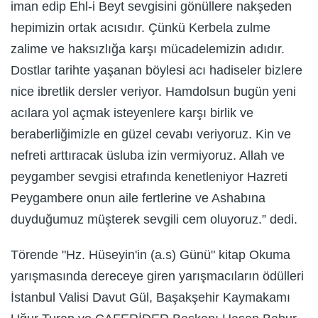
iman edip Ehl-i Beyt sevgisini gönüllere nakşeden
hepimizin ortak acısıdır. Çünkü Kerbela zulme
zalime ve haksızlığa karşı mücadelemizin adıdır.
Dostlar tarihte yaşanan böylesi acı hadiseler bizlere
nice ibretlik dersler veriyor. Hamdolsun bugün yeni
acılara yol açmak isteyenlere karşı birlik ve
beraberliğimizle en güzel cevabı veriyoruz. Kin ve
nefreti arttıracak üsluba izin vermiyoruz. Allah ve
peygamber sevgisi etrafında kenetleniyor Hazreti
Peygambere onun aile fertlerine ve Ashabına
duyduğumuz müşterek sevgili cem oluyoruz.” dedi.
Törende "Hz. Hüseyin'in (a.s) Günü" kitap Okuma
yarışmasında dereceye giren yarışmacıların ödülleri
İstanbul Valisi Davut Gül, Başakşehir Kaymakamı