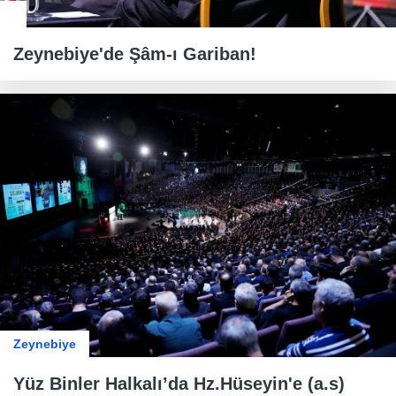
Zeynebiye'de Şâm-ı Gariban!
Zeynebiye
Yüz Binler Halkalı’da Hz.Hüseyin'e (a.s)