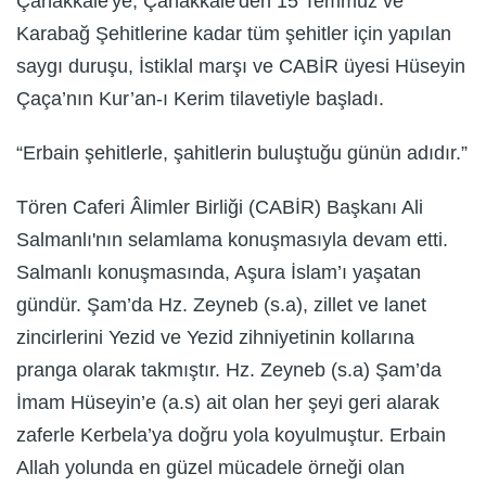
Çanakkale'ye, Çanakkale'den 15 Temmuz ve
Karabağ Şehitlerine kadar tüm şehitler için yapılan
saygı duruşu, İstiklal marşı ve CABİR üyesi Hüseyin
Çaça’nın Kur’an-ı Kerim tilavetiyle başladı.
“Erbain şehitlerle, şahitlerin buluştuğu günün adıdır.”
Tören Caferi Âlimler Birliği (CABİR) Başkanı Ali
Salmanlı'nın selamlama konuşmasıyla devam etti.
Salmanlı konuşmasında, Aşura İslam’ı yaşatan
gündür. Şam’da Hz. Zeyneb (s.a), zillet ve lanet
zincirlerini Yezid ve Yezid zihniyetinin kollarına
pranga olarak takmıştır. Hz. Zeyneb (s.a) Şam’da
İmam Hüseyin’e (a.s) ait olan her şeyi geri alarak
zaferle Kerbela’ya doğru yola koyulmuştur. Erbain
Allah yolunda en güzel mücadele örneği olan