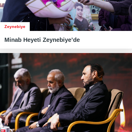
Zeynebiye
Minab Heyeti Zeynebiye’de