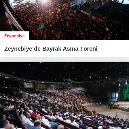
Zeynebiye
Zeynebiye‘de Bayrak Asma Töreni