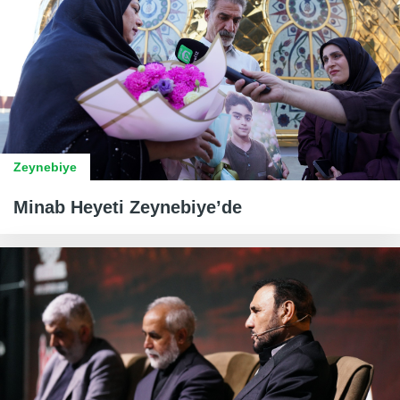
Zeynebiye
Minab Heyeti Zeynebiye’de