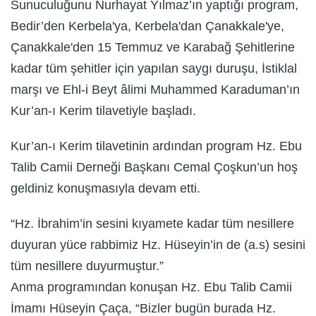
Sunuculuğunu Nurhayat Yılmaz’ın yaptığı program,
Bedir’den Kerbela'ya, Kerbela'dan Çanakkale'ye,
Çanakkale'den 15 Temmuz ve Karabağ Şehitlerine
kadar tüm şehitler için yapılan saygı duruşu, İstiklal
marşı ve Ehl-i Beyt âlimi Muhammed Karaduman’ın
Kur’an-ı Kerim tilavetiyle başladı.
Kur’an-ı Kerim tilavetinin ardından program Hz. Ebu
Talib Camii Derneği Başkanı Cemal Çoşkun’un hoş
geldiniz konuşmasıyla devam etti.
“Hz. İbrahim’in sesini kıyamete kadar tüm nesillere
duyuran yüce rabbimiz Hz. Hüseyin’in de (a.s) sesini
tüm nesillere duyurmuştur.”
Anma programından konuşan Hz. Ebu Talib Camii
İmamı Hüseyin Çaça, “Bizler bugün burada Hz.