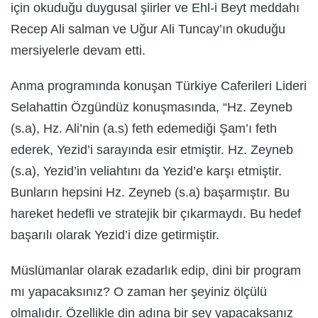
için okuduğu duygusal şiirler ve Ehl-i Beyt meddahı
Recep Ali salman ve Uğur Ali Tuncay’ın okuduğu
mersiyelerle devam etti.
Anma programında konuşan Türkiye Caferileri Lideri
Selahattin Özgündüz konuşmasında, “Hz. Zeyneb
(s.a), Hz. Ali’nin (a.s) feth edemediği Şam’ı feth
ederek, Yezid’i sarayında esir etmiştir. Hz. Zeyneb
(s.a), Yezid’in veliahtını da Yezid’e karşı etmiştir.
Bunların hepsini Hz. Zeyneb (s.a) başarmıştır. Bu
hareket hedefli ve stratejik bir çıkarmaydı. Bu hedef
başarılı olarak Yezid’i dize getirmiştir.
Müslümanlar olarak ezadarlık edip, dini bir program
mı yapacaksınız? O zaman her şeyiniz ölçülü
olmalıdır. Özellikle din adına bir şey yapacaksanız