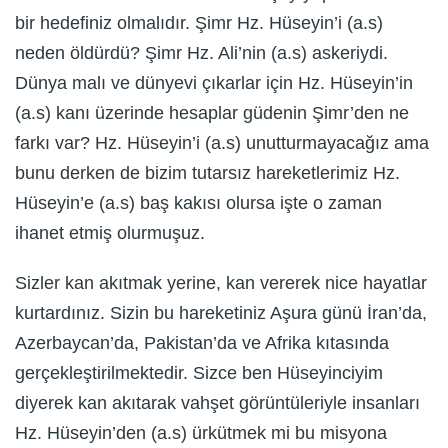
bir hedefiniz olmalıdır. Şimr Hz. Hüseyin’i (a.s)
neden öldürdü? Şimr Hz. Ali’nin (a.s) askeriydi.
Dünya malı ve dünyevi çıkarlar için Hz. Hüseyin’in
(a.s) kanı üzerinde hesaplar güdenin Şimr’den ne
farkı var? Hz. Hüseyin’i (a.s) unutturmayacağız ama
bunu derken de bizim tutarsız hareketlerimiz Hz.
Hüseyin’e (a.s) baş kakısı olursa işte o zaman
ihanet etmiş olurmuşuz.
Sizler kan akıtmak yerine, kan vererek nice hayatlar
kurtardınız. Sizin bu hareketiniz Aşura günü İran’da,
Azerbaycan’da, Pakistan’da ve Afrika kıtasında
gerçekleştirilmektedir. Sizce ben Hüseyinciyim
diyerek kan akıtarak vahşet görüntüleriyle insanları
Hz. Hüseyin’den (a.s) ürkütmek mi bu misyona