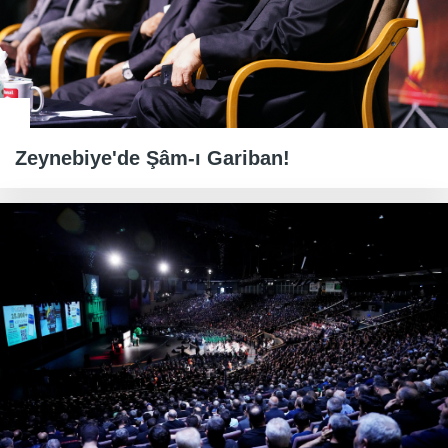
Zeynebiye'de Şâm-ı Gariban!