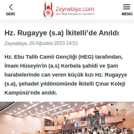
GERİ
MENÜ
Hz. Rugayye (s.a) İkitelli’de Anıldı
, 20 Ağustos 2023 14:51
Zeynebiye
Hz. Ebu Talib Camii Gençliği (HEG) tarafından,
İmam Hüseyin'in (a.s) Kerbela şahidi ve Şam
harabelerinde can veren küçük kızı Hz. Rugayye
(s.a), şehadet yıldönümünde İkitelli Çınar Koleji
Kampüsü’nde anıldı.