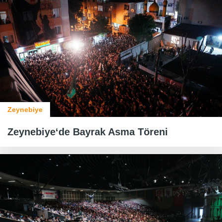
Zeynebiye
Zeynebiye‘de Bayrak Asma Töreni