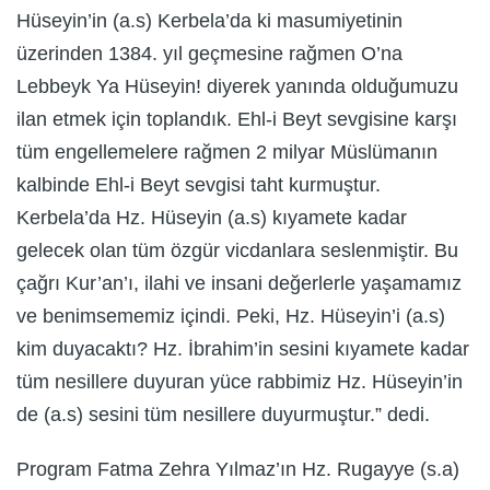
Hüseyin’in (a.s) Kerbela’da ki masumiyetinin
üzerinden 1384. yıl geçmesine rağmen O’na
Lebbeyk Ya Hüseyin! diyerek yanında olduğumuzu
ilan etmek için toplandık. Ehl-i Beyt sevgisine karşı
tüm engellemelere rağmen 2 milyar Müslümanın
kalbinde Ehl-i Beyt sevgisi taht kurmuştur.
Kerbela’da Hz. Hüseyin (a.s) kıyamete kadar
gelecek olan tüm özgür vicdanlara seslenmiştir. Bu
çağrı Kur’an’ı, ilahi ve insani değerlerle yaşamamız
ve benimsememiz içindi. Peki, Hz. Hüseyin’i (a.s)
kim duyacaktı? Hz. İbrahim’in sesini kıyamete kadar
tüm nesillere duyuran yüce rabbimiz Hz. Hüseyin’in
de (a.s) sesini tüm nesillere duyurmuştur.” dedi.
Program Fatma Zehra Yılmaz’ın Hz. Rugayye (s.a)