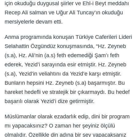
için okuduğu duygusal şiirler ve Ehl-i Beyt meddahı
Recep Ali salman ve Uğur Ali Tuncay’ın okuduğu
mersiyelerle devam etti.
Anma programında konuşan Türkiye Caferileri Lideri
Selahattin Özgündüz konuşmasında, “Hz. Zeyneb
(s.a), Hz. Ali’nin (a.s) feth edemediği Şam’ı feth
ederek, Yezid’i sarayında esir etmiştir. Hz. Zeyneb
(s.a), Yezid’in veliahtını da Yezid’e karşı etmiştir.
Bunların hepsini Hz. Zeyneb (s.a) başarmıştır. Bu
hareket hedefli ve stratejik bir çıkarmaydı. Bu hedef
başarılı olarak Yezid’i dize getirmiştir.
Müslümanlar olarak ezadarlık edip, dini bir program
mı yapacaksınız? O zaman her şeyiniz ölçülü
olmalıdır. Özellikle din adına bir şey yapacaksanız