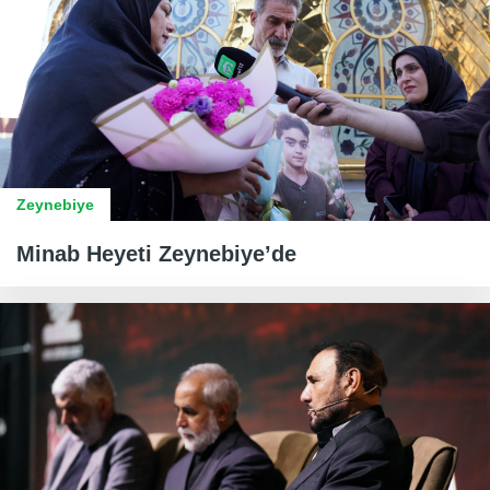
Zeynebiye
Minab Heyeti Zeynebiye’de