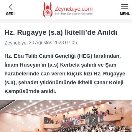
GERİ
MENÜ
Hz. Rugayye (s.a) İkitelli’de Anıldı
, 20 Ağustos 2023 07:05
Zeynebiye
Hz. Ebu Talib Camii Gençliği (HEG) tarafından,
İmam Hüseyin'in (a.s) Kerbela şahidi ve Şam
harabelerinde can veren küçük kızı Hz. Rugayye
(s.a), şehadet yıldönümünde İkitelli Çınar Koleji
Kampüsü’nde anıldı.