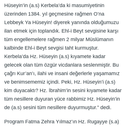
Hüseyin’in (a.s) Kerbela’da ki masumiyetinin
üzerinden 1384. yıl geçmesine rağmen O’na
Lebbeyk Ya Hüseyin! diyerek yanında olduğumuzu
ilan etmek için toplandık. Ehl-i Beyt sevgisine karşı
tüm engellemelere rağmen 2 milyar Müslümanın
kalbinde Ehl-i Beyt sevgisi taht kurmuştur.
Kerbela’da Hz. Hüseyin (a.s) kıyamete kadar
gelecek olan tüm özgür vicdanlara seslenmiştir. Bu
çağrı Kur’an’ı, ilahi ve insani değerlerle yaşamamız
ve benimsememiz içindi. Peki, Hz. Hüseyin’i (a.s)
kim duyacaktı? Hz. İbrahim’in sesini kıyamete kadar
tüm nesillere duyuran yüce rabbimiz Hz. Hüseyin’in
de (a.s) sesini tüm nesillere duyurmuştur.” dedi.
Program Fatma Zehra Yılmaz’ın Hz. Rugayye (s.a)