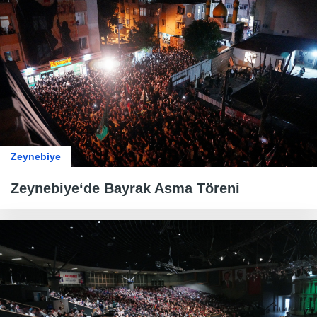
Zeynebiye
Zeynebiye‘de Bayrak Asma Töreni