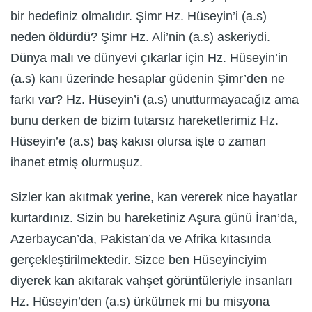
bir hedefiniz olmalıdır. Şimr Hz. Hüseyin’i (a.s)
neden öldürdü? Şimr Hz. Ali’nin (a.s) askeriydi.
Dünya malı ve dünyevi çıkarlar için Hz. Hüseyin’in
(a.s) kanı üzerinde hesaplar güdenin Şimr’den ne
farkı var? Hz. Hüseyin’i (a.s) unutturmayacağız ama
bunu derken de bizim tutarsız hareketlerimiz Hz.
Hüseyin’e (a.s) baş kakısı olursa işte o zaman
ihanet etmiş olurmuşuz.
Sizler kan akıtmak yerine, kan vererek nice hayatlar
kurtardınız. Sizin bu hareketiniz Aşura günü İran’da,
Azerbaycan’da, Pakistan’da ve Afrika kıtasında
gerçekleştirilmektedir. Sizce ben Hüseyinciyim
diyerek kan akıtarak vahşet görüntüleriyle insanları
Hz. Hüseyin’den (a.s) ürkütmek mi bu misyona