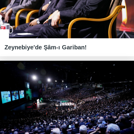
Zeynebiye'de Şâm-ı Gariban!