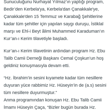
Sunuculuğunu Nurhayat Yılmaz’ın yaptığı program,
Bedir’den Kerbela'ya, Kerbela'dan Çanakkale'ye,
Çanakkale'den 15 Temmuz ve Karabağ Şehitlerine
kadar tüm şehitler için yapılan saygı duruşu, İstiklal
marşı ve Ehl-i Beyt âlimi Muhammed Karaduman’ın
Kur’an-ı Kerim tilavetiyle başladı.
Kur’an-ı Kerim tilavetinin ardından program Hz. Ebu
Talib Camii Derneği Başkanı Cemal Çoşkun’un hoş
geldiniz konuşmasıyla devam etti.
“Hz. İbrahim’in sesini kıyamete kadar tüm nesillere
duyuran yüce rabbimiz Hz. Hüseyin’in de (a.s) sesini
tüm nesillere duyurmuştur.”
Anma programından konuşan Hz. Ebu Talib Camii
İmamı Hüseyin Çaça, “Bizler bugün burada Hz.