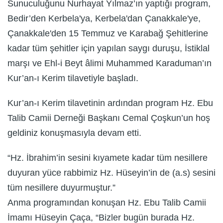
Sunuculuğunu Nurhayat Yılmaz’ın yaptığı program,
Bedir’den Kerbela'ya, Kerbela'dan Çanakkale'ye,
Çanakkale'den 15 Temmuz ve Karabağ Şehitlerine
kadar tüm şehitler için yapılan saygı duruşu, İstiklal
marşı ve Ehl-i Beyt âlimi Muhammed Karaduman’ın
Kur’an-ı Kerim tilavetiyle başladı.
Kur’an-ı Kerim tilavetinin ardından program Hz. Ebu
Talib Camii Derneği Başkanı Cemal Çoşkun’un hoş
geldiniz konuşmasıyla devam etti.
“Hz. İbrahim’in sesini kıyamete kadar tüm nesillere
duyuran yüce rabbimiz Hz. Hüseyin’in de (a.s) sesini
tüm nesillere duyurmuştur.”
Anma programından konuşan Hz. Ebu Talib Camii
İmamı Hüseyin Çaça, “Bizler bugün burada Hz.