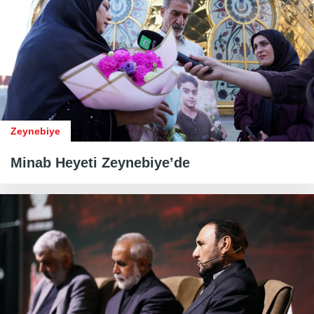
Zeynebiye
Minab Heyeti Zeynebiye’de