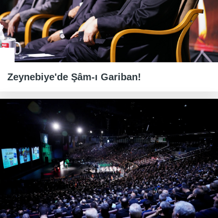
Zeynebiye'de Şâm-ı Gariban!