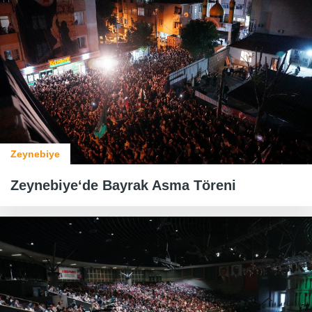
Zeynebiye
Zeynebiye‘de Bayrak Asma Töreni