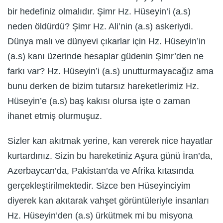
bir hedefiniz olmalıdır. Şimr Hz. Hüseyin’i (a.s)
neden öldürdü? Şimr Hz. Ali’nin (a.s) askeriydi.
Dünya malı ve dünyevi çıkarlar için Hz. Hüseyin’in
(a.s) kanı üzerinde hesaplar güdenin Şimr’den ne
farkı var? Hz. Hüseyin’i (a.s) unutturmayacağız ama
bunu derken de bizim tutarsız hareketlerimiz Hz.
Hüseyin’e (a.s) baş kakısı olursa işte o zaman
ihanet etmiş olurmuşuz.
Sizler kan akıtmak yerine, kan vererek nice hayatlar
kurtardınız. Sizin bu hareketiniz Aşura günü İran’da,
Azerbaycan’da, Pakistan’da ve Afrika kıtasında
gerçekleştirilmektedir. Sizce ben Hüseyinciyim
diyerek kan akıtarak vahşet görüntüleriyle insanları
Hz. Hüseyin’den (a.s) ürkütmek mi bu misyona