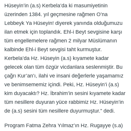
Hüseyin’in (a.s) Kerbela’da ki masumiyetinin
üzerinden 1384. yıl geçmesine rağmen O’na
Lebbeyk Ya Hüseyin! diyerek yanında olduğumuzu
ilan etmek için toplandık. Ehl-i Beyt sevgisine karşı
tüm engellemelere rağmen 2 milyar Müslümanın
kalbinde Ehl-i Beyt sevgisi taht kurmuştur.
Kerbela’da Hz. Hüseyin (a.s) kıyamete kadar
gelecek olan tüm özgür vicdanlara seslenmiştir. Bu
çağrı Kur’an’ı, ilahi ve insani değerlerle yaşamamız
ve benimsememiz içindi. Peki, Hz. Hüseyin’i (a.s)
kim duyacaktı? Hz. İbrahim’in sesini kıyamete kadar
tüm nesillere duyuran yüce rabbimiz Hz. Hüseyin’in
de (a.s) sesini tüm nesillere duyurmuştur.” dedi.
Program Fatma Zehra Yılmaz’ın Hz. Rugayye (s.a)