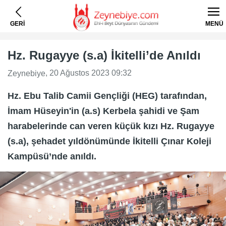
GERİ
MENÜ
Hz. Rugayye (s.a) İkitelli’de Anıldı
, 20 Ağustos 2023 09:32
Zeynebiye
Hz. Ebu Talib Camii Gençliği (HEG) tarafından,
İmam Hüseyin'in (a.s) Kerbela şahidi ve Şam
harabelerinde can veren küçük kızı Hz. Rugayye
(s.a), şehadet yıldönümünde İkitelli Çınar Koleji
Kampüsü’nde anıldı.