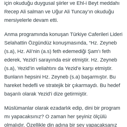
için okuduğu duygusal şiirler ve Ehl-i Beyt meddahı
Recep Ali salman ve Uğur Ali Tuncay’ın okuduğu
mersiyelerle devam etti.
Anma programında konuşan Türkiye Caferileri Lideri
Selahattin Özgündüz konuşmasında, “Hz. Zeyneb
(s.a), Hz. Ali’nin (a.s) feth edemediği Şam’ı feth
ederek, Yezid’i sarayında esir etmiştir. Hz. Zeyneb
(s.a), Yezid’in veliahtını da Yezid’e karşı etmiştir.
Bunların hepsini Hz. Zeyneb (s.a) başarmıştır. Bu
hareket hedefli ve stratejik bir çıkarmaydı. Bu hedef
başarılı olarak Yezid’i dize getirmiştir.
Müslümanlar olarak ezadarlık edip, dini bir program
mı yapacaksınız? O zaman her şeyiniz ölçülü
olmalıdır. Özellikle din adına bir şey yapacaksanız