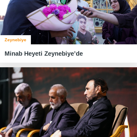
Zeynebiye
Minab Heyeti Zeynebiye’de