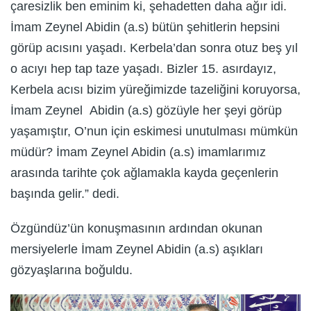
çaresizlik ben eminim ki, şehadetten daha ağır idi.
İmam Zeynel Abidin (a.s) bütün şehitlerin hepsini
görüp acısını yaşadı. Kerbela’dan sonra otuz beş yıl
o acıyı hep tap taze yaşadı. Bizler 15. asırdayız,
Kerbela acısı bizim yüreğimizde tazeliğini koruyorsa,
İmam Zeynel Abidin (a.s) gözüyle her şeyi görüp
yaşamıştır, O’nun için eskimesi unutulması mümkün
müdür? İmam Zeynel Abidin (a.s) imamlarımız
arasında tarihte çok ağlamakla kayda geçenlerin
başında gelir.” dedi.
Özgündüz’ün konuşmasının ardından okunan
mersiyelerle İmam Zeynel Abidin (a.s) aşıkları
gözyaşlarına boğuldu.