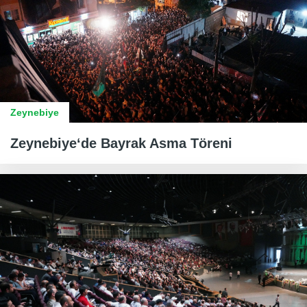
Zeynebiye
Zeynebiye‘de Bayrak Asma Töreni