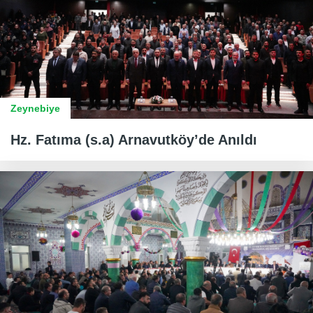
Zeynebiye
Hz. Fatıma (s.a) Arnavutköy’de Anıldı