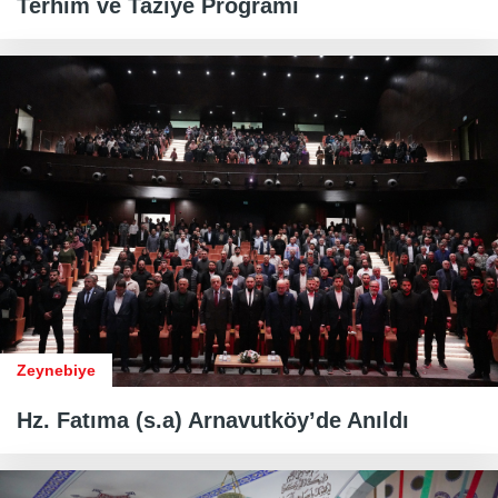
Terhim ve Taziye Programı
Zeynebiye
Hz. Fatıma (s.a) Arnavutköy’de Anıldı