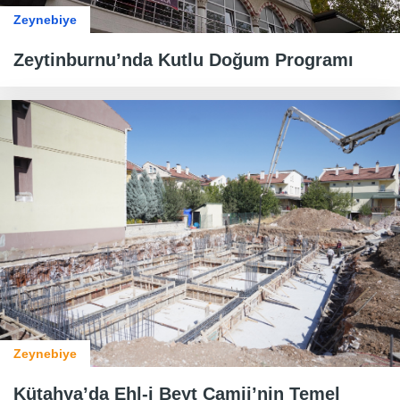
Zeynebiye
Zeytinburnu’nda Kutlu Doğum Programı
Zeynebiye
Kütahya’da Ehl-i Beyt Camii’nin Temel