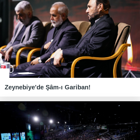
Zeynebiye'de Şâm-ı Gariban!