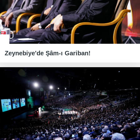
Zeynebiye'de Şâm-ı Gariban!