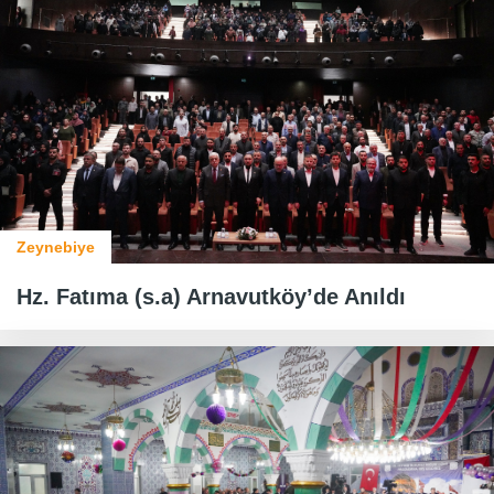
Zeynebiye
Hz. Fatıma (s.a) Arnavutköy’de Anıldı