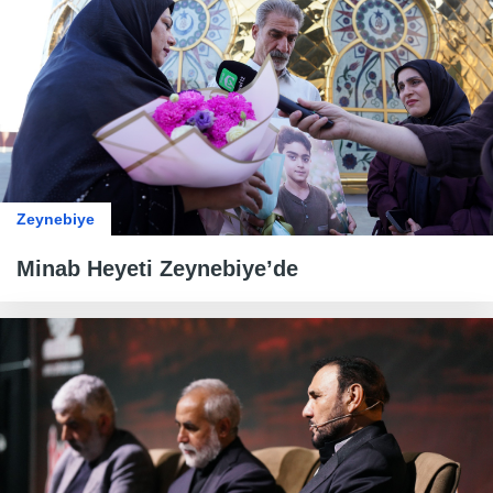
Zeynebiye
Minab Heyeti Zeynebiye’de