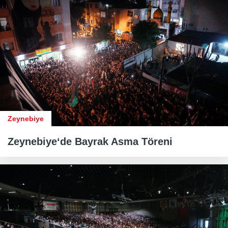
Zeynebiye
Zeynebiye‘de Bayrak Asma Töreni