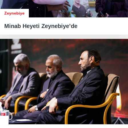
Zeynebiye
Minab Heyeti Zeynebiye’de