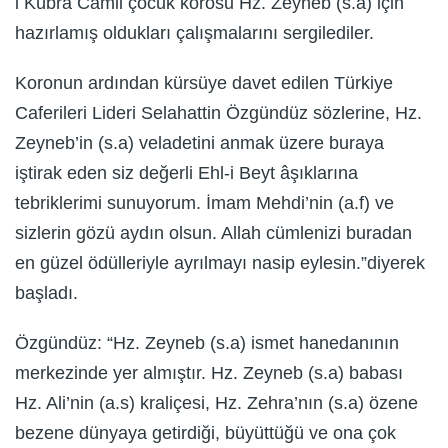
i Kübra Camii çocuk korosu Hz. Zeyneb (s.a) için
hazırlamış oldukları çalışmalarını sergilediler.
Koronun ardından kürsüye davet edilen Türkiye
Caferileri Lideri Selahattin Özgündüz sözlerine, Hz.
Zeyneb’in (s.a) veladetini anmak üzere buraya
iştirak eden siz değerli Ehl-i Beyt âşıklarına
tebriklerimi sunuyorum. İmam Mehdi’nin (a.f) ve
sizlerin gözü aydın olsun. Allah cümlenizi buradan
en güzel ödülleriyle ayrılmayı nasip eylesin.”diyerek
başladı.
Özgündüz: “Hz. Zeyneb (s.a) ismet hanedanının
merkezinde yer almıştır. Hz. Zeyneb (s.a) babası
Hz. Ali’nin (a.s) kraliçesi, Hz. Zehra’nın (s.a) özene
bezene dünyaya getirdiği, büyüttüğü ve ona çok