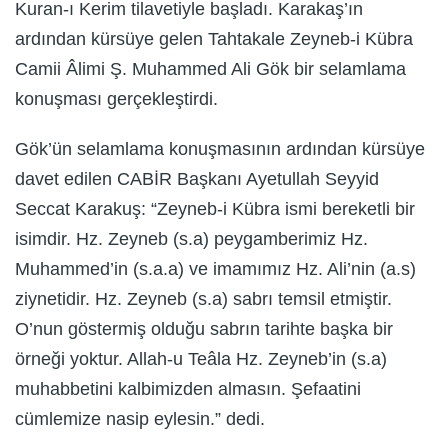
Kuran-ı Kerim tilavetiyle başladı. Karakaş’ın
ardından kürsüye gelen Tahtakale Zeyneb-i Kübra
Camii Âlimi Ş. Muhammed Ali Gök bir selamlama
konuşması gerçekleştirdi.
Gök’ün selamlama konuşmasının ardından kürsüye
davet edilen CABİR Başkanı Ayetullah Seyyid
Seccat Karakuş: “Zeyneb-i Kübra ismi bereketli bir
isimdir. Hz. Zeyneb (s.a) peygamberimiz Hz.
Muhammed’in (s.a.a) ve imamımız Hz. Ali’nin (a.s)
ziynetidir. Hz. Zeyneb (s.a) sabrı temsil etmiştir.
O’nun göstermiş olduğu sabrın tarihte başka bir
örneği yoktur. Allah-u Teâla Hz. Zeyneb’in (s.a)
muhabbetini kalbimizden almasın. Şefaatini
cümlemize nasip eylesin.” dedi.