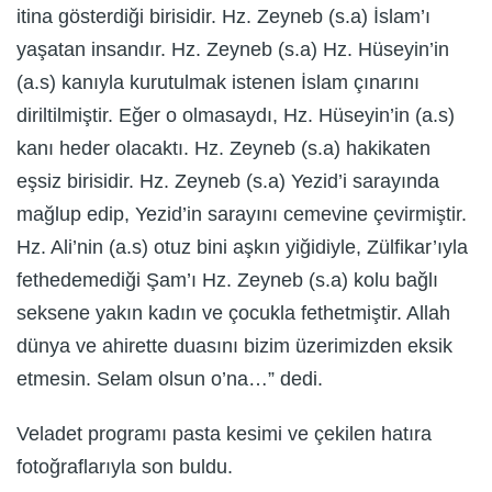
itina gösterdiği birisidir. Hz. Zeyneb (s.a) İslam’ı
yaşatan insandır. Hz. Zeyneb (s.a) Hz. Hüseyin’in
(a.s) kanıyla kurutulmak istenen İslam çınarını
diriltilmiştir. Eğer o olmasaydı, Hz. Hüseyin’in (a.s)
kanı heder olacaktı. Hz. Zeyneb (s.a) hakikaten
eşsiz birisidir. Hz. Zeyneb (s.a) Yezid’i sarayında
mağlup edip, Yezid’in sarayını cemevine çevirmiştir.
Hz. Ali’nin (a.s) otuz bini aşkın yiğidiyle, Zülfikar’ıyla
fethedemediği Şam’ı Hz. Zeyneb (s.a) kolu bağlı
seksene yakın kadın ve çocukla fethetmiştir. Allah
dünya ve ahirette duasını bizim üzerimizden eksik
etmesin. Selam olsun o’na…” dedi.
Veladet programı pasta kesimi ve çekilen hatıra
fotoğraflarıyla son buldu.