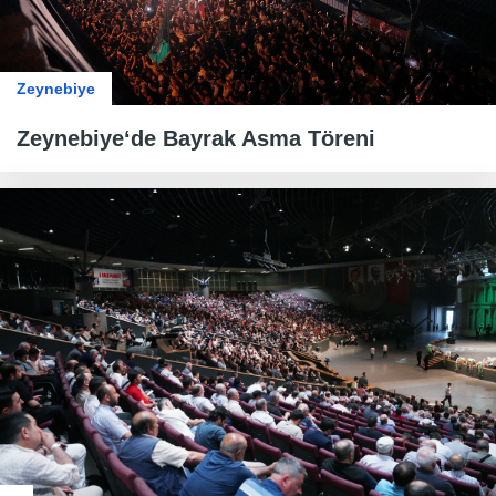
Zeynebiye
Zeynebiye‘de Bayrak Asma Töreni