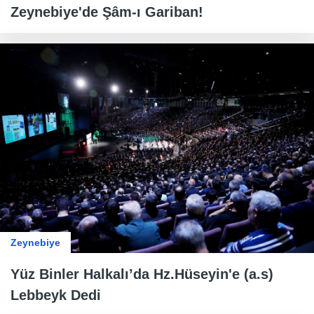
Zeynebiye'de Şâm-ı Gariban!
Zeynebiye
Yüz Binler Halkalı’da Hz.Hüseyin'e (a.s)
Lebbeyk Dedi