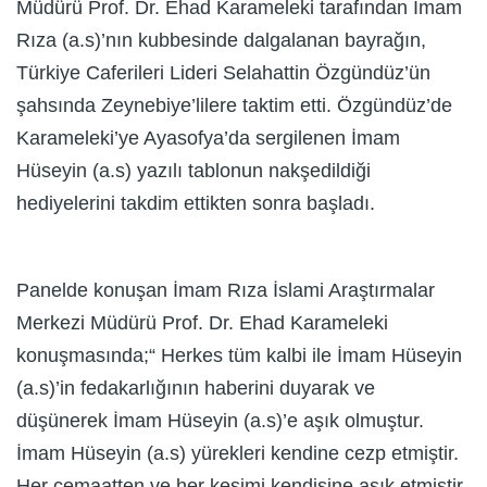
Müdürü Prof. Dr. Ehad Karameleki tarafından İmam
Rıza (a.s)’nın kubbesinde dalgalanan bayrağın,
Türkiye Caferileri Lideri Selahattin Özgündüz’ün
şahsında Zeynebiye’lilere taktim etti. Özgündüz’de
Karameleki’ye Ayasofya’da sergilenen İmam
Hüseyin (a.s) yazılı tablonun nakşedildiği
hediyelerini takdim ettikten sonra başladı.
Panelde konuşan İmam Rıza İslami Araştırmalar
Merkezi Müdürü Prof. Dr. Ehad Karameleki
konuşmasında;“ Herkes tüm kalbi ile İmam Hüseyin
(a.s)’in fedakarlığının haberini duyarak ve
düşünerek İmam Hüseyin (a.s)’e aşık olmuştur.
İmam Hüseyin (a.s) yürekleri kendine cezp etmiştir.
Her cemaatten ve her kesimi kendisine aşık etmiştir.