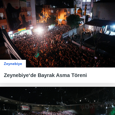
Zeynebiye
Zeynebiye‘de Bayrak Asma Töreni