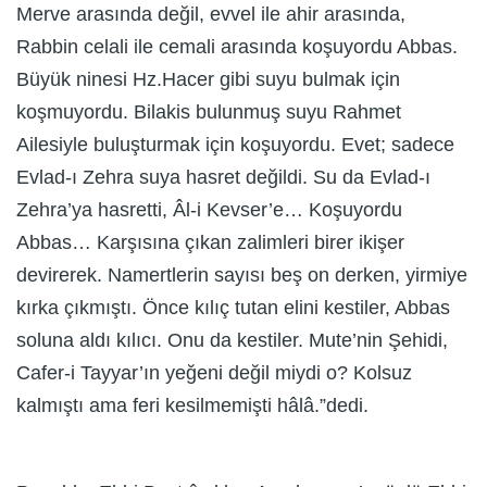
Merve arasında değil, evvel ile ahir arasında,
Rabbin celali ile cemali arasında koşuyordu Abbas.
Büyük ninesi Hz.Hacer gibi suyu bulmak için
koşmuyordu. Bilakis bulunmuş suyu Rahmet
Ailesiyle buluşturmak için koşuyordu. Evet; sadece
Evlad-ı Zehra suya hasret değildi. Su da Evlad-ı
Zehra’ya hasretti, Âl-i Kevser’e… Koşuyordu
Abbas… Karşısına çıkan zalimleri birer ikişer
devirerek. Namertlerin sayısı beş on derken, yirmiye
kırka çıkmıştı. Önce kılıç tutan elini kestiler, Abbas
soluna aldı kılıcı. Onu da kestiler. Mute’nin Şehidi,
Cafer-i Tayyar’ın yeğeni değil miydi o? Kolsuz
kalmıştı ama feri kesilmemişti hâlâ.”dedi.