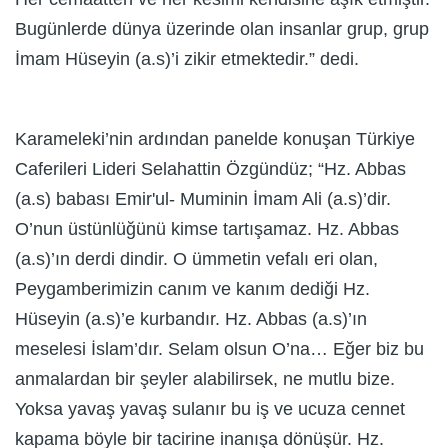
Bugünlerde dünya üzerinde olan insanlar grup, grup
İmam Hüseyin (a.s)’i zikir etmektedir.” dedi.
Karameleki’nin ardından panelde konuşan Türkiye
Caferileri Lideri Selahattin Özgündüz; “Hz. Abbas
(a.s) babası Emir'ul- Muminin İmam Ali (a.s)’dir.
O’nun üstünlüğünü kimse tartışamaz. Hz. Abbas
(a.s)’ın derdi dindir. O ümmetin vefalı eri olan,
Peygamberimizin canım ve kanım dediği Hz.
Hüseyin (a.s)’e kurbandır. Hz. Abbas (a.s)’ın
meselesi İslam’dır. Selam olsun O’na… Eğer biz bu
anmalardan bir şeyler alabilirsek, ne mutlu bize.
Yoksa yavaş yavaş sulanır bu iş ve ucuza cennet
kapama böyle bir tacirine inanışa dönüşür. Hz.