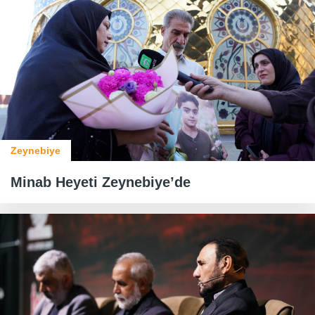
Zeynebiye
Minab Heyeti Zeynebiye’de