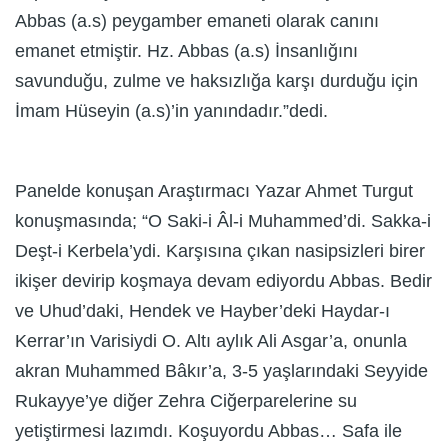
Abbas (a.s) peygamber emaneti olarak canını
emanet etmiştir. Hz. Abbas (a.s) İnsanlığını
savunduğu, zulme ve haksızlığa karşı durduğu için
İmam Hüseyin (a.s)’in yanındadır.”dedi.
Panelde konuşan Araştırmacı Yazar Ahmet Turgut
konuşmasında; “O Saki-i Âl-i Muhammed’di. Sakka-i
Deşt-i Kerbela’ydi. Karşısına çıkan nasipsizleri birer
ikişer devirip koşmaya devam ediyordu Abbas. Bedir
ve Uhud’daki, Hendek ve Hayber’deki Haydar-ı
Kerrar’ın Varisiydi O. Altı aylık Ali Asgar’a, onunla
akran Muhammed Bâkır’a, 3-5 yaşlarındaki Seyyide
Rukayye’ye diğer Zehra Ciğerparelerine su
yetiştirmesi lazımdı. Koşuyordu Abbas… Safa ile