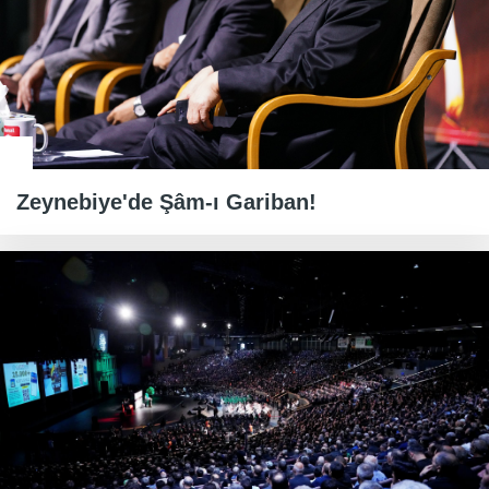
Zeynebiye'de Şâm-ı Gariban!