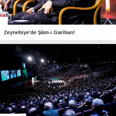
Zeynebiye'de Şâm-ı Gariban!