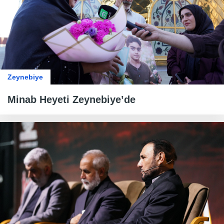
Zeynebiye
Minab Heyeti Zeynebiye’de