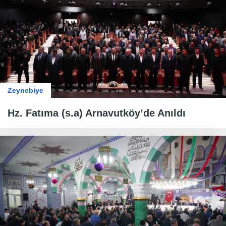
Zeynebiye
Hz. Fatıma (s.a) Arnavutköy’de Anıldı