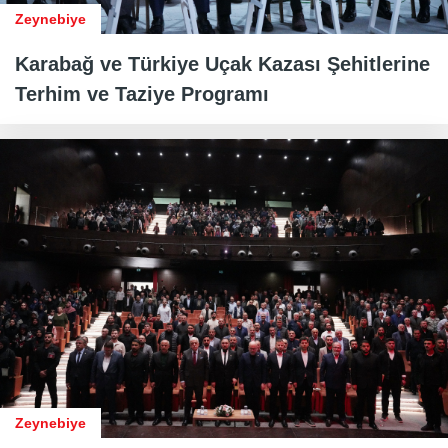
Zeynebiye
Karabağ ve Türkiye Uçak Kazası Şehitlerine
Terhim ve Taziye Programı
Zeynebiye