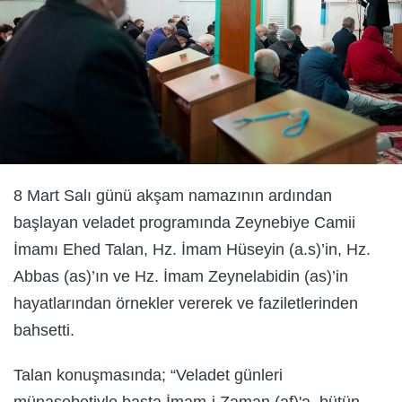
8 Mart Salı günü akşam namazının ardından
başlayan veladet programında Zeynebiye Camii
İmamı Ehed Talan, Hz. İmam Hüseyin (a.s)’in, Hz.
Abbas (as)’ın ve Hz. İmam Zeynelabidin (as)’in
hayatlarından örnekler vererek ve faziletlerinden
bahsetti.
Talan konuşmasında; “Veladet günleri
münasebetiyle başta İmam-i Zaman (af)'a, bütün