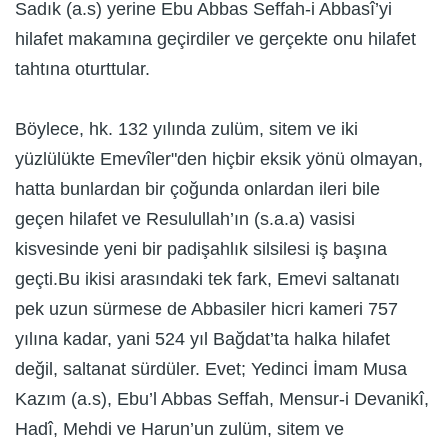
Sadık (a.s) yerine Ebu Abbas Seffah-i Abbasî’yi
hilafet makamına geçirdiler ve gerçekte onu hilafet
tahtına oturttular.
Böylece, hk. 132 yılında zulüm, sitem ve iki
yüzlülükte Emevîler"den hiçbir eksik yönü olmayan,
hatta bunlardan bir çoğunda onlardan ileri bile
geçen hilafet ve Resulullah’ın (s.a.a) vasisi
kisvesinde yeni bir padişahlık silsilesi iş başına
geçti.Bu ikisi arasındaki tek fark, Emevi saltanatı
pek uzun sürmese de Abbasiler hicri kameri 757
yılına kadar, yani 524 yıl Bağdat’ta halka hilafet
değil, saltanat sürdüler. Evet; Yedinci İmam Musa
Kazım (a.s), Ebu’l Abbas Seffah, Mensur-i Devanikî,
Hadî, Mehdi ve Harun’un zulüm, sitem ve