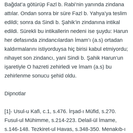
Bağdat’a götürüp Fazl b. Rabi’nin yanında zindana
attılar. Ondan sonra bir süre Fazl b. Yahya’ya teslim
edildi; sonra da Sindi b. Şahik’in zindanına intikal
edildi. Sürekli bu intikallerin nedeni ise şuydu: Harun
her defasında zindancılardan İmam’ı (a.s) ortadan
kaldırmalarını istiyorduysa hiç birisi kabul etmiyordu;
nihayet son zindancı, yani Sindi b. Şahik Harun’un
işaretiyle O hazreti zehirledi ve İmam (a.s) bu
zehirlenme sonucu şehid oldu.
Dipnotlar
[1]- Usul-u Kafi, c.1, s.476. İrşad-ı Müfid, s.270.
Fusul-ul Mühimme, s.214-223. Delail-ül İmame,
s.146-148. Tezkiret-ul Havas, s.348-350. Menakıb-ı