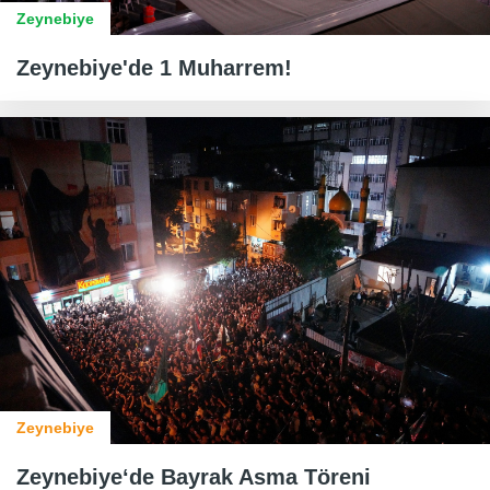
Zeynebiye
Zeynebiye'de 1 Muharrem!
Zeynebiye
Zeynebiye‘de Bayrak Asma Töreni