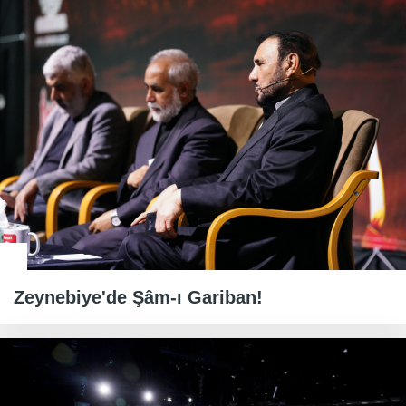
Zeynebiye'de Şâm-ı Gariban!