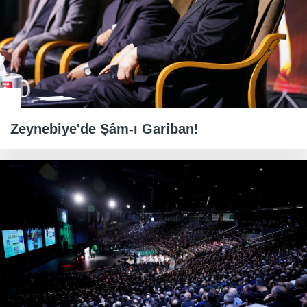
Zeynebiye'de Şâm-ı Gariban!