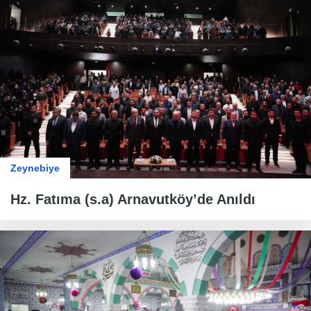
Zeynebiye
Hz. Fatıma (s.a) Arnavutköy’de Anıldı