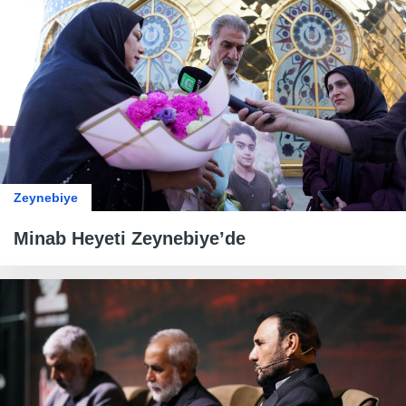
Zeynebiye
Minab Heyeti Zeynebiye’de