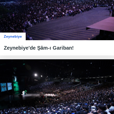
Zeynebiye
Zeynebiye'de Şâm-ı Gariban!