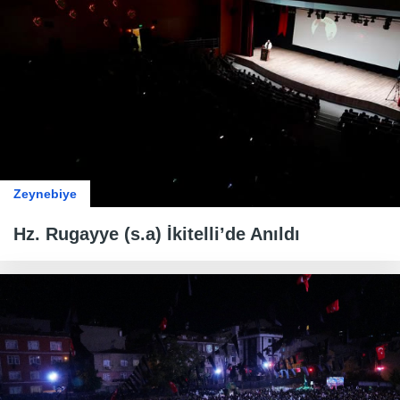
Zeynebiye
Hz. Rugayye (s.a) İkitelli’de Anıldı