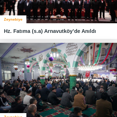
Zeynebiye
Hz. Fatıma (s.a) Arnavutköy’de Anıldı