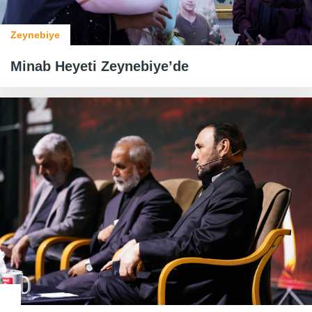
Zeynebiye
Minab Heyeti Zeynebiye’de