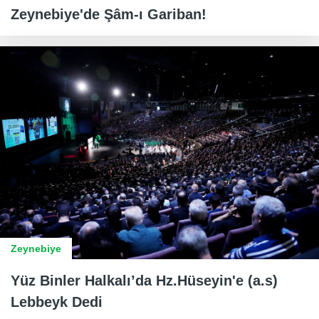
Zeynebiye'de Şâm-ı Gariban!
Zeynebiye
Yüz Binler Halkalı’da Hz.Hüseyin'e (a.s)
Lebbeyk Dedi