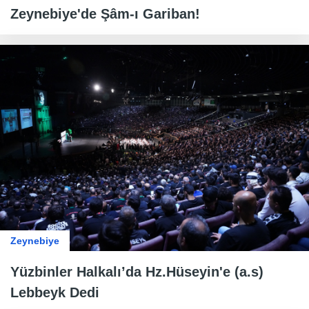
Zeynebiye'de Şâm-ı Gariban!
Zeynebiye
Yüzbinler Halkalı’da Hz.Hüseyin'e (a.s)
Lebbeyk Dedi