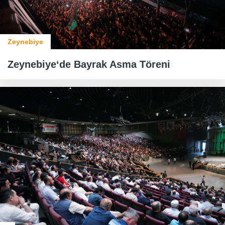
Zeynebiye
Zeynebiye‘de Bayrak Asma Töreni