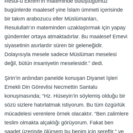
Resul-ü Ekrem’in mateminde buluştuğumuz
bugünlerde maalesef yine İslam ümmeti içerisinde
bir takım arabozucu eller Müslümanları,
Resulullah’ın mateminden uzaklaştırmak için yapay
gündemler ortaya atmaktadırlar. Bu maalesef Emevi
siyasetinin asırlardır süren bir geleneğidir.
Dolayısıyla mesele sadece Müslüman meselesi
değil, bütün insaniyetin meselesidir.” dedi.
Şirin’in ardından panelde konuşan Diyanet İşleri
Emekli Din Görevlisi Necmettin Santalu
konuşmasında; “Hz. Hüseyin’in söylemiş olduğu bir
sözü sizlere hatırlatmak istiyorum. Bu tüm özgürlük
mücadelesi verenlere örnek olacaktır. “Ben zalimlere
teslim olmakta alçaklığı görüyorum. Fakat ben
saadet üzerinde ölürsem bu benim için şereftir.” ve