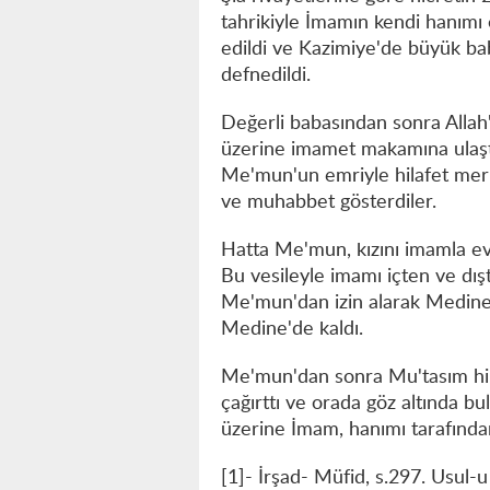
tahrikiyle İmamın kendi hanımı 
edildi ve Kazimiye'de büyük ba
defnedildi.
Değerli babasından sonra Allah'
üzerine imamet makamına ulaştı
Me'mun'un emriyle hilafet merkez
ve muhabbet gösterdiler.
Hatta Me'mun, kızını imamla ev
Bu vesileyle imamı içten ve dışt
Me'mun'dan izin alarak Medin
Medine'de kaldı.
Me'mun'dan sonra Mu'tasım hilaf
çağırttı ve orada göz altında b
üzerine İmam, hanımı tarafından 
[1]- İrşad- Müfid, s.297. Usul-u