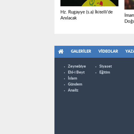
Hz. Rugayye (s.a) İkitelli'de
İmam
Anılacak
Doğ
GALERILER
VIDEOLAR
YAZ
Zeynebiye
Siyaset
Ehl-i Beyt
Eğitim
İslam
Gündem
Analiz