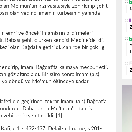
Z
olan Me'mun'un kızı vasıtasıyla zehirlenip şehit
M
bası olan yedinci imamın türbesinin yanında
Z
ın emri ve önceki imamların bildirmeleri
Z
. Babası şehit olurken kendisi Medine'de idi.
Y
i olan Bağdat'a getirildi. Zahirde bir çok ilgi
L
Z
lendirip, imamı Bağdat'ta kalmaya mecbur etti.
Z
an göz altına aldı. Bir süre sonra imam (a.s)
e'ye döndü ve Me'mun ölünceye kadar
eti ele geçirince, tekrar imamı (a.s) Bağdat'a
ulundurdu. Daha sonra Mu'tasım'ın tahriki
zehirlenip şehit edildi. [1]
 Kafi, c.1, s.492-497. Delail-ul İmame, s.201-