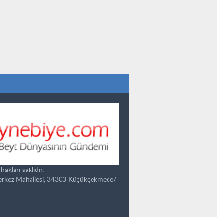
kları saklıdır.
Merkez Mahallesi, 34303 Küçükçekmece/