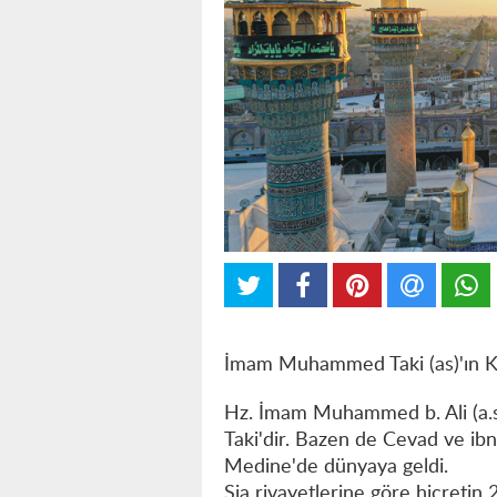
İmam Muhammed Taki (as)'ın K
Hz. İmam Muhammed b. Ali (a.s)
Taki'dir. Bazen de Cevad ve ibn-ü
Medine'de dünyaya geldi.
Şia rivayetlerine göre hicretin 