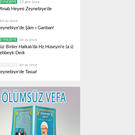
EYNEBIYE
12 gün önce
inab Heyeti Zeynebiye’de
bir ay önce
eynebiye'de Şâm-ı Gariban!
EYNEBIYE
bir ay önce
üz Binler Halkalı’da Hz.Hüseyin'e (a.s)
ebbeyk Dedi
EYNEBIYE
bir ay önce
eynebiye'de Tasua!