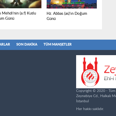
 Mehdi'nin (a.f) Kutlu
Hz. Abbas (as)'ın Doğum
um Günü
Günü
ARLAR
SON DAKIKA
TÜM MANŞETLER
Copyright © 2020 - Tüm ha
Zeynebiye Cd., Halkalı 
İstanbul
Her hakkı saklıdır.