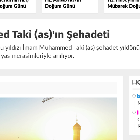
hdi'nin (a.f)
Hz. Abbas (as)'ın
Hz. Hüseyin'in 
Doğum Günü
Doğum Günü
Mübarek Doğ
Günü
Taki (as)'ın Şehadeti
 yıldızı İmam Muhammed Taki (as) şehadet yıldönü
 yas merasimleriyle anılıyor.
Z
M
O
K