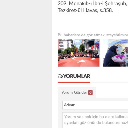
209. Menakıb-ı İbn-i Şehraşub,
Tezkiret-ül Havas, s.358.
Bu haberlere de göz atmak isteyebilirsini
YORUMLAR
Yorum Gönder
0
Adınız