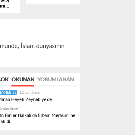
(a.s)
um
münde, İslam dünyasının
ÇOK
OKUNAN
YORUMLANAN
EYNEBIYE
12 gün önce
inab Heyeti Zeynebiye’de
5 gün önce
n Binler Halkalı'da Erbain Merasimi’ne
atıldı