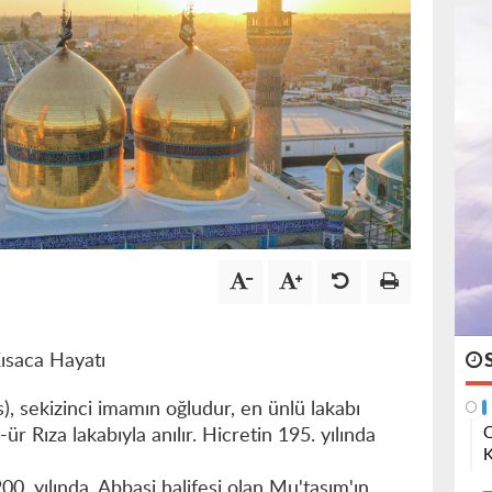
ısaca Hayatı
, sekizinci imamın oğludur, en ünlü lakabı
O
r Rıza lakabıyla anılır. Hicretin 195. yılında
K
200. yılında, Abbasi halifesi olan Mu'tasım'ın