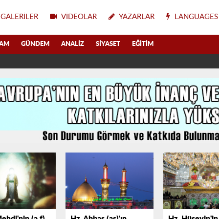
GALERILER
VIDEOLAR
YAZARLAR
LANGUAGES
LAM
GÜNDEM
ANALIZ
SIYASET
EĞITIM