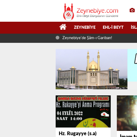
ZEYNEBIYE
EHL-I BEYT
İS
Zeynebiye'de Şâm-ı Gariban!
Hz. Rugayye (s.a)