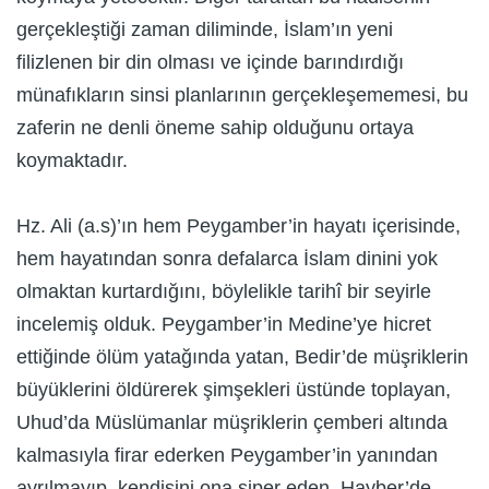
gerçekleştiği zaman diliminde, İslam’ın yeni
filizlenen bir din olması ve içinde barındırdığı
münafıkların sinsi planlarının gerçekleşememesi, bu
zaferin ne denli öneme sahip olduğunu ortaya
koymaktadır.
Hz. Ali (a.s)’ın hem Peygamber’in hayatı içerisinde,
hem hayatından sonra defalarca İslam dinini yok
olmaktan kurtardığını, böylelikle tarihî bir seyirle
incelemiş olduk. Peygamber’in Medine’ye hicret
ettiğinde ölüm yatağında yatan, Bedir’de müşriklerin
büyüklerini öldürerek şimşekleri üstünde toplayan,
Uhud’da Müslümanlar müşriklerin çemberi altında
kalmasıyla firar ederken Peygamber’in yanından
ayrılmayıp, kendisini ona siper eden, Hayber’de