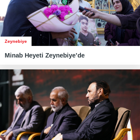
Zeynebiye
Minab Heyeti Zeynebiye’de