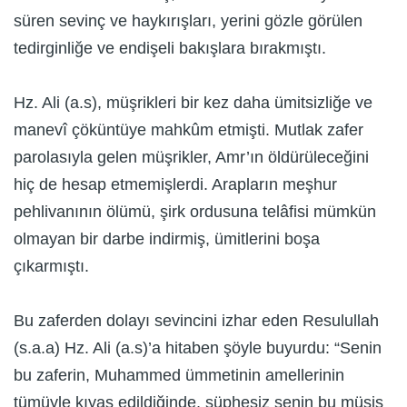
süren sevinç ve haykırışları, yerini gözle görülen
tedirginliğe ve endişeli bakışlara bırakmıştı.
Hz. Ali (a.s), müşrikleri bir kez daha ümitsizliğe ve
manevî çöküntüye mahkûm etmişti. Mutlak zafer
parolasıyla gelen müşrikler, Amr’ın öldürüleceğini
hiç de hesap etmemişlerdi. Arapların meşhur
pehlivanının ölümü, şirk ordusuna telâfisi mümkün
olmayan bir darbe indirmiş, ümitlerini boşa
çıkarmıştı.
Bu zaferden dolayı sevincini izhar eden Resulullah
(s.a.a) Hz. Ali (a.s)’a hitaben şöyle buyurdu: “Senin
bu zaferin, Muhammed ümmetinin amellerinin
tümüyle kıyas edildiğinde, şüphesiz senin bu müşiş