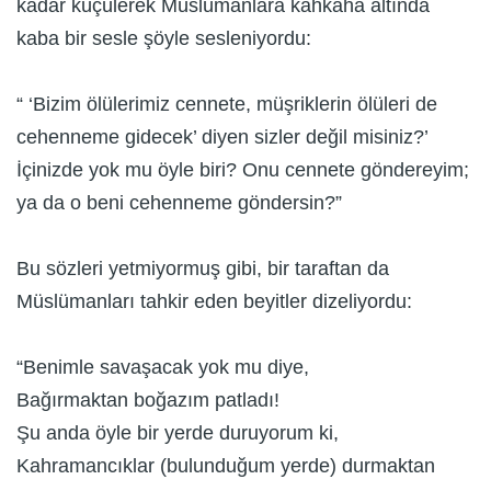
kadar küçülerek Müslümanlara kahkaha altında
kaba bir sesle şöyle sesleniyordu:
“ ‘Bizim ölülerimiz cennete, müşriklerin ölüleri de
cehenneme gidecek’ diyen sizler değil misiniz?’
İçinizde yok mu öyle biri? Onu cennete göndereyim;
ya da o beni cehenneme göndersin?”
Bu sözleri yetmiyormuş gibi, bir taraftan da
Müslümanları tahkir eden beyitler dizeliyordu:
“Benimle savaşacak yok mu diye,
Bağırmaktan boğazım patladı!
Şu anda öyle bir yerde duruyorum ki,
Kahramancıklar (bulunduğum yerde) durmaktan