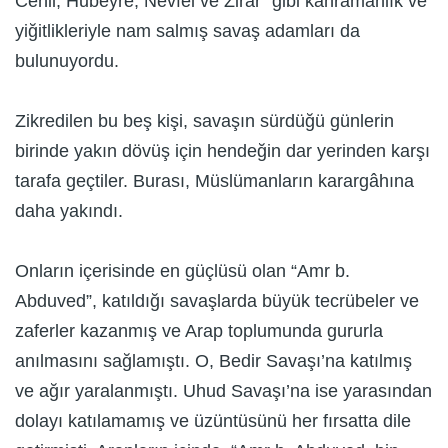
Cehil, Hubeyre, Nevfel ve Zirar” gibi kahramanlık ve
yiğitlikleriyle nam salmış savaş adamları da
bulunuyordu.
Zikredilen bu beş kişi, savaşın sürdüğü günlerin
birinde yakın dövüş için hendeğin dar yerinden karşı
tarafa geçtiler. Burası, Müslümanların karargâhına
daha yakındı.
Onların içerisinde en güçlüsü olan “Amr b.
Abduved”, katıldığı savaşlarda büyük tecrübeler ve
zaferler kazanmış ve Arap toplumunda gururla
anılmasını sağlamıştı. O, Bedir Savaşı’na katılmış
ve ağır yaralanmıştı. Uhud Savaşı’na ise yarasından
dolayı katılamamış ve üzüntüsünü her fırsatta dile