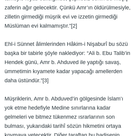
zaferin ağır gelecektir. Çünkü Amr’ın öldürülmesiyle,
zilletin girmediği müşrik evi ve izzetin girmediği
Müslüman evi kalmamıştır.”[2]
Ehl-i Sünnet âlimlerinden Hâkim-i Nişaburî bu sözü
başka bir tabirle şöyle naklediyor: “Ali b. Ebu Talib’in
Hendek günü, Amr b. Ahduved ile yaptığı savaş,
ümmetimin kıyamete kadar yapacağı amellerden
daha üstündür.”[3]
Müşriklerin, Amr b. Abduved’in gölgesinde İslam’ı
yok etme hedefiyle Medine sınırlarına kadar
gelmeleri ve bitmez tükenmez ısrarlarının son
bulması, yukarıdaki tarihî sözün hikmetini ortaya
koymaya yetecektir. Diğer taraftan bu hadisenin