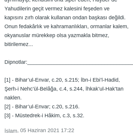
Yahudilerin geçit vermez kalesini feşeden ve
kapısını zırh olarak kullanan ondan başkası değildi.
Onun fedakârlık ve kahramanlıkları, ormanlar kalem,
okyanuslar mürekkep olsa yazmakla bitmez,
bitirilemez...
Dipnotlar:___________________________________
[1] - Bihar’ul-Envar, c.20, s.215; İbn-i Ebi’l-Hadid,
Şerh-i Nehc’ül-Belâğa, c.4, s.244, İhkak’ul-Hak’tan
naklen.
[2] - Bihar’ul-Envar; c.20, s.216.
[3] - Müstedrek-i Hâkim, c.3, s.32.
, 05 Haziran 2021 17:22
İslam