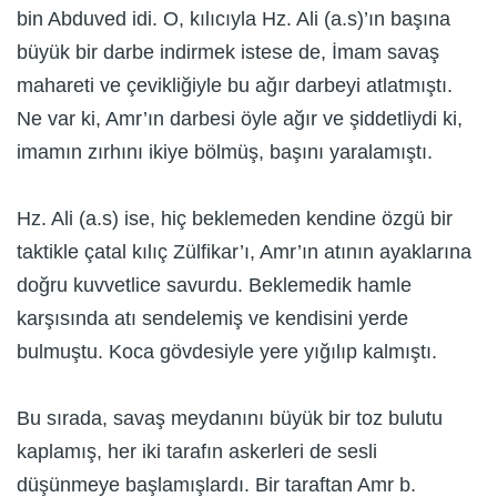
bin Abduved idi. O, kılıcıyla Hz. Ali (a.s)’ın başına
büyük bir darbe indirmek istese de, İmam savaş
mahareti ve çevikliğiyle bu ağır darbeyi atlatmıştı.
Ne var ki, Amr’ın darbesi öyle ağır ve şiddetliydi ki,
imamın zırhını ikiye bölmüş, başını yaralamıştı.
Hz. Ali (a.s) ise, hiç beklemeden kendine özgü bir
taktikle çatal kılıç Zülfikar’ı, Amr’ın atının ayaklarına
doğru kuvvetlice savurdu. Beklemedik hamle
karşısında atı sendelemiş ve kendisini yerde
bulmuştu. Koca gövdesiyle yere yığılıp kalmıştı.
Bu sırada, savaş meydanını büyük bir toz bulutu
kaplamış, her iki tarafın askerleri de sesli
düşünmeye başlamışlardı. Bir taraftan Amr b.