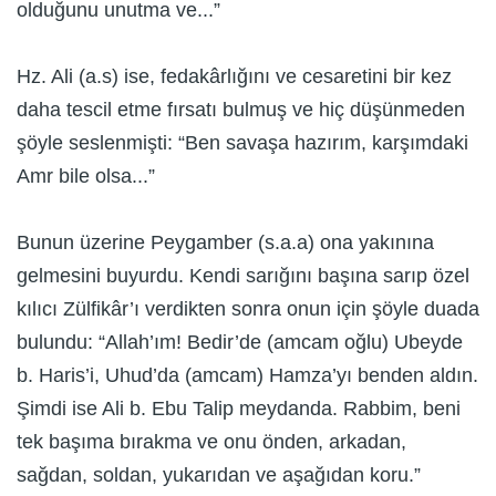
olduğunu unutma ve...”
Hz. Ali (a.s) ise, fedakârlığını ve cesaretini bir kez
daha tescil etme fırsatı bulmuş ve hiç düşünmeden
şöyle seslenmişti: “Ben savaşa hazırım, karşımdaki
Amr bile olsa...”
Bunun üzerine Peygamber (s.a.a) ona yakınına
gelmesini buyurdu. Kendi sarığını başına sarıp özel
kılıcı Zülfikâr’ı verdikten sonra onun için şöyle duada
bulundu: “Allah’ım! Bedir’de (amcam oğlu) Ubeyde
b. Haris’i, Uhud’da (amcam) Hamza’yı benden aldın.
Şimdi ise Ali b. Ebu Talip meydanda. Rabbim, beni
tek başıma bırakma ve onu önden, arkadan,
sağdan, soldan, yukarıdan ve aşağıdan koru.”