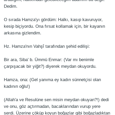
Dedim.
O sırada Hamza'yı gördüm: Halkı, kasıp kavuruyor,
kesip biçiyordu. Ona fırsat kollamak için, bir kayanın
arkasına gizlendim.
Hz. Hamza'nın Vahşî tarafından şehid edilişi:
Bir ara, Siba' b. Ümmü Enmar: (Var mı benimle
çarpışacak bir yiğit?) diyerek meydan okuyordu.
Hamza, ona: (Gel yanıma ey kadın sünnetçisi olan
kadının oğlu!)
(Allah'a ve Resulüne sen misin meydan okuyan?!) dedi
ve onu, göz açtırmadan, bacaklarından vurup yere
serdi. Üzerine çöküp koyun boğazlar gibi boğazladıktan