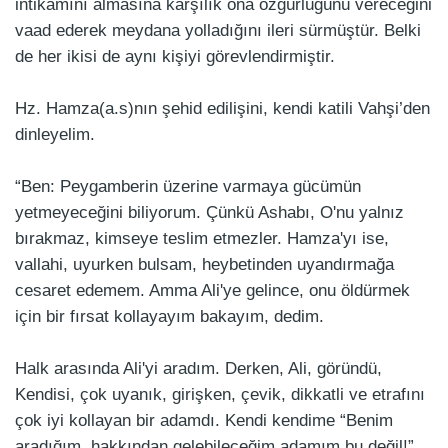
intikamını almasına karşılık ona özgürlüğünü vereceğini
vaad ederek meydana yolladığını ileri sürmüştür. Belki
de her ikisi de aynı kişiyi görevlendirmiştir.
Hz. Hamza(a.s)nın şehid edilişini, kendi katili Vahşi’den
dinleyelim.
“Ben: Peygamberin üzerine varmaya gücümün
yetmeyeceğini biliyorum. Çünkü Ashabı, O'nu yalnız
bırakmaz, kimseye teslim etmezler. Hamza'yı ise,
vallahi, uyurken bulsam, heybetinden uyandırmağa
cesaret edemem. Amma Ali'ye gelince, onu öldürmek
için bir fırsat kollayayım bakayım, dedim.
Halk arasında Ali'yi aradım. Derken, Ali, göründü,
Kendisi, çok uyanık, girişken, çevik, dikkatli ve etrafını
çok iyi kollayan bir adamdı. Kendi kendime “Benim
aradığım, hakkından gelebileceğim adamım bu değil!”