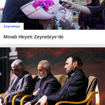
Zeynebiye
Minab Heyeti Zeynebiye’de