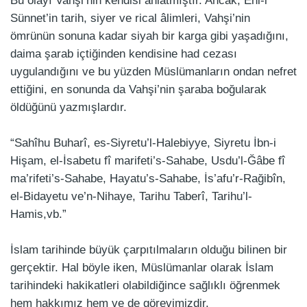
Bu olayı Vahşi’nin kendisi anlatmıştır. Ancak, Ehl-i
Sünnet’in tarih, siyer ve rical âlimleri, Vahşi’nin
ömrünün sonuna kadar siyah bir karga gibi yaşadığını,
daima şarab içtiğinden kendisine had cezası
uygulandığını ve bu yüzden Müslümanların ondan nefret
ettiğini, en sonunda da Vahşi’nin şaraba boğularak
öldüğünü yazmışlardır.
“Sahîhu Buharî, es-Siyretu’l-Halebiyye, Siyretu İbn-i
Hişam, el-İsabetu fî marifeti’s-Sahabe, Usdu’l-Ğâbe fî
ma’rifeti’s-Sahabe, Hayatu’s-Sahabe, İs’afu’r-Rağibîn,
el-Bidayetu ve’n-Nihaye, Tarihu Taberî, Tarihu’l-
Hamis,vb.”
İslam tarihinde büyük çarpıtılmaların olduğu bilinen bir
gerçektir. Hal böyle iken, Müslümanlar olarak İslam
tarihindeki hakikatleri olabildiğince sağlıklı öğrenmek
hem hakkımız hem ve de görevimizdir.