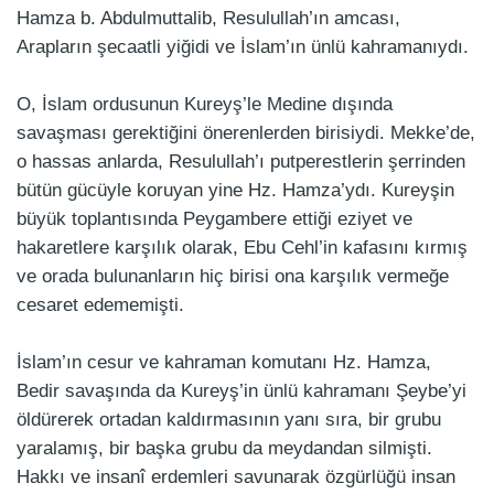
Hamza b. Abdulmuttalib, Resulullah’ın amcası,
Arapların şecaatli yiğidi ve İslam’ın ünlü kahramanıydı.
O, İslam ordusunun Kureyş’le Medine dışında
savaşması gerektiğini önerenlerden birisiydi. Mekke’de,
o hassas anlarda, Resulullah’ı putperestlerin şerrinden
bütün gücüyle koruyan yine Hz. Hamza’ydı. Kureyşin
büyük toplantısında Peygambere ettiği eziyet ve
hakaretlere karşılık olarak, Ebu Cehl’in kafasını kırmış
ve orada bulunanların hiç birisi ona karşılık vermeğe
cesaret edememişti.
İslam’ın cesur ve kahraman komutanı Hz. Hamza,
Bedir savaşında da Kureyş’in ünlü kahramanı Şeybe’yi
öldürerek ortadan kaldırmasının yanı sıra, bir grubu
yaralamış, bir başka grubu da meydandan silmişti.
Hakkı ve insanî erdemleri savunarak özgürlüğü insan