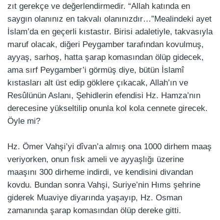
zıt gerekçe ve değerlendirmedir. “Allah katında en
saygın olanınız en takvalı olanınızdır…”Mealindeki ayet
İslam’da en geçerli kıstastır. Birisi adaletiyle, takvasıyla
maruf olacak, diğeri Peygamber tarafından kovulmuş,
ayyaş, sarhoş, hatta şarap komasından ölüp gidecek,
ama sırf Peygamber’i görmüş diye, bütün İslamî
kıstasları alt üst edip göklere çıkacak, Allah’ın ve
Resûlünün Aslanı, Şehidlerin efendisi Hz. Hamza’nın
derecesine yükseltilip onunla kol kola cennete girecek.
Öyle mi?
Hz. Ömer Vahşi’yi dîvan’a almış ona 1000 dirhem maaş
veriyorken, onun fısk ameli ve ayyaşlığı üzerine
maaşını 300 dirheme indirdi, ve kendisini divandan
kovdu. Bundan sonra Vahşi, Suriye’nin Hıms şehrine
giderek Muaviye diyarında yaşayıp, Hz. Osman
zamanında şarap komasından ölüp dereke gitti.