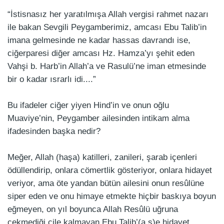
“İstisnasız her yaratılmışa Allah vergisi rahmet nazarı
ile bakan Sevgili Peygamberimiz, amcası Ebu Talib’in
imana gelmesinde ne kadar hassas davrandı ise,
ciğerparesi diğer amcası Hz. Hamza’yı şehit eden
Vahşi b. Harb’in Allah’a ve Rasulü’ne iman etmesinde
bir o kadar ısrarlı idi....”
Bu ifadeler ciğer yiyen Hind’in ve onun oğlu
Muaviye’nin, Peygamber ailesinden intikam alma
ifadesinden başka nedir?
Meğer, Allah (haşa) katilleri, zanileri, şarab içenleri
ödüllendirip, onlara cömertlik gösteriyor, onlara hidayet
veriyor, ama öte yandan bütün ailesini onun resûlüne
siper eden ve onu himaye etmekte hiçbir baskıya boyun
eğmeyen, on yıl boyunca Allah Resûlü uğruna
çekmediği çile kalmayan Ebu Talib’(a.s)e hidayet