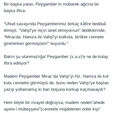
Bir başka yalan, Peygamber’in mübarek ağzına bir
başka iftira:
“Uhud savaşında Peygamberimiz birkaç kâfire bedduâ
etmişti. “Vahşî'ye niçin lanet etmiyorsun” dediklerinde,
“Miracda, Hamza ile Vahşî'yi kolkola, birlikte cennete
girerlerken görmüştüm!” buyurdu.”
Bakın şu utanmazlığa! Peygamber (s.a.v)'e ne de kolay
iftira ediliyor?
Madem Peygamber Mirac’da Vahşi’yi Hz. Hamza ile kol
kola cennette görmüştü de, bunu neden Vahşi'ye baştan
yazıp yollamamış ki bari boşuna korkup kaçmasaydı?
Hem böyle bir rivayet doğruysa, madem neden”ahede
aşere-i mübeşşere”(cennetle müjdelenen onbir kişi”