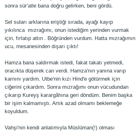
sonra sür'atle bana doğru gelirken, beni gördü.
Sel suları arklarına eriştiği sırada, ayağı kayıp
yıkılınca mızrağımı, onun istediğim yerinden vurmak
için, fırlatıp attın . Böğründen vurdum. Hatta mızrağımın
ucu, mesanesinden dışarı çıktı!
Hamza bana saldırmak istedi, fakat takatı yetmedi,
oracıkta düşerek can verdi. Hamza'nın yanına varıp
karnını yardım. Utbe'nin kızı Hind'e götürmek için
ciğerini çıkardım. Sonra mızrağımı onun vücudundan
çıkarıp Kureyş karargâhına geri döndüm. Benim başka
bir işim kalmamıştı. Artık azad olmamı beklemeğe
koyuldum.
Vahşi'nin kendi anlatımıyla Müslüman(!) olması