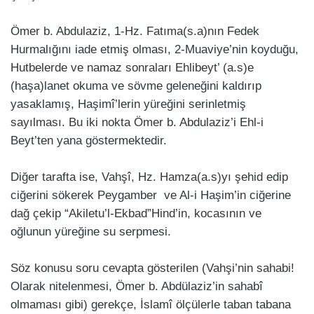
Ömer b. Abdulaziz, 1-Hz. Fatıma(s.a)nın Fedek
Hurmalığını iade etmiş olması, 2-Muaviye’nin koyduğu,
Hutbelerde ve namaz sonraları Ehlibeyt’ (a.s)e
(haşa)lanet okuma ve sövme geleneğini kaldırıp
yasaklamış, Haşimî’lerin yüreğini serinletmiş
sayılması. Bu iki nokta Ömer b. Abdulaziz’i Ehl-i
Beyt’ten yana göstermektedir.
Diğer tarafta ise, Vahşî, Hz. Hamza(a.s)yı şehid edip
ciğerini sökerek Peygamber ve Al-i Haşim’in ciğerine
dağ çekip “Akiletu’l-Ekbad”Hind’in, kocasının ve
oğlunun yüreğine su serpmesi.
Söz konusu soru cevapta gösterilen (Vahşi’nin sahabi!
Olarak nitelenmesi, Ömer b. Abdülaziz’in sahabî
olmaması gibi) gerekçe, İslamî ölçülerle taban tabana