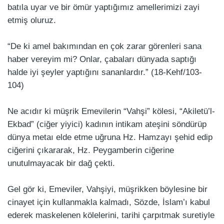
batıla uyar ve bir ömür yaptığımız amellerimizi zayi
etmiş oluruz.
“De ki amel bakımından en çok zarar görenleri sana
haber vereyim mi? Onlar, çabaları dünyada saptığı
halde iyi şeyler yaptığını sananlardır.” (18-Kehf/103-
104)
Ne acıdır ki müşrik Emevilerin “Vahşi” kölesi, “Akiletü’l-
Ekbad” (ciğer yiyici) kadının intikam ateşini söndürüp
dünya metaı elde etme uğruna Hz. Hamzayı şehid edip
ciğerini çıkararak, Hz. Peygamberin ciğerine
unutulmayacak bir dağ çekti.
Gel gör ki, Emeviler, Vahşiyi, müşrikken böylesine bir
cinayet için kullanmakla kalmadı, Sözde, İslam’ı kabul
ederek maskelenen kölelerini, tarihi çarpıtmak suretiyle