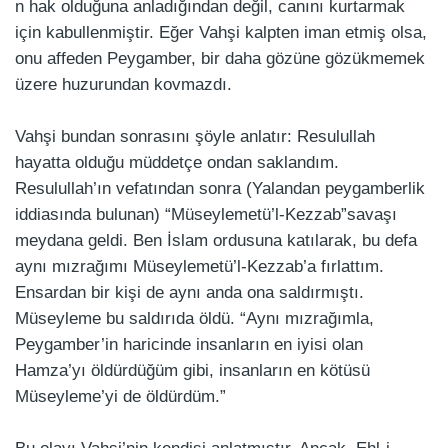
n hak olduğuna anladığından değil, canını kurtarmak
için kabullenmiştir. Eğer Vahşi kalpten iman etmiş olsa,
onu affeden Peygamber, bir daha gözüne gözükmemek
üzere huzurundan kovmazdı.
Vahşi bundan sonrasını şöyle anlatır: Resulullah
hayatta olduğu müddetçe ondan saklandım.
Resulullah’ın vefatından sonra (Yalandan peygamberlik
iddiasında bulunan) “Müseylemetü’l-Kezzab”savaşı
meydana geldi. Ben İslam ordusuna katılarak, bu defa
aynı mızrağımı Müseylemetü’l-Kezzab’a fırlattım.
Ensardan bir kişi de aynı anda ona saldırmıştı.
Müseyleme bu saldırıda öldü. “Aynı mızrağımla,
Peygamber’in haricinde insanların en iyisi olan
Hamza’yı öldürdüğüm gibi, insanların en kötüsü
Müseyleme’yi de öldürdüm.”