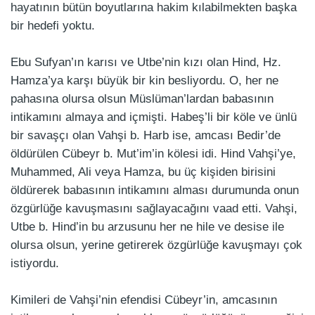
hayatının bütün boyutlarına hakim kılabilmekten başka
bir hedefi yoktu.
Ebu Sufyan’ın karısı ve Utbe’nin kızı olan Hind, Hz.
Hamza’ya karşı büyük bir kin besliyordu. O, her ne
pahasına olursa olsun Müslüman’lardan babasının
intikamını almaya and içmişti. Habeş’li bir köle ve ünlü
bir savaşçı olan Vahşi b. Harb ise, amcası Bedir’de
öldürülen Cübeyr b. Mut’im’in kölesi idi. Hind Vahşi’ye,
Muhammed, Ali veya Hamza, bu üç kişiden birisini
öldürerek babasının intikamını alması durumunda onun
özgürlüğe kavuşmasını sağlayacağını vaad etti. Vahşi,
Utbe b. Hind’in bu arzusunu her ne hile ve desise ile
olursa olsun, yerine getirerek özgürlüğe kavuşmayı çok
istiyordu.
Kimileri de Vahşi’nin efendisi Cübeyr’in, amcasının