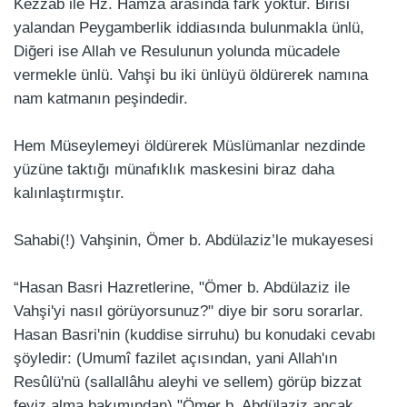
Kezzab ile Hz. Hamza arasında fark yoktur. Birisi
yalandan Peygamberlik iddiasında bulunmakla ünlü,
Diğeri ise Allah ve Resulunun yolunda mücadele
vermekle ünlü. Vahşi bu iki ünlüyü öldürerek namına
nam katmanın peşindedir.
Hem Müseylemeyi öldürerek Müslümanlar nezdinde
yüzüne taktığı münafıklık maskesini biraz daha
kalınlaştırmıştır.
Sahabi(!) Vahşinin, Ömer b. Abdülaziz’le mukayesesi
“Hasan Basri Hazretlerine, "Ömer b. Abdülaziz ile
Vahşi'yi nasıl görüyorsunuz?" diye bir soru sorarlar.
Hasan Basri'nin (kuddise sirruhu) bu konudaki cevabı
şöyledir: (Umumî fazilet açısından, yani Allah'ın
Resûlü'nü (sallallâhu aleyhi ve sellem) görüp bizzat
feyiz alma bakımından) "Ömer b. Abdülaziz ancak