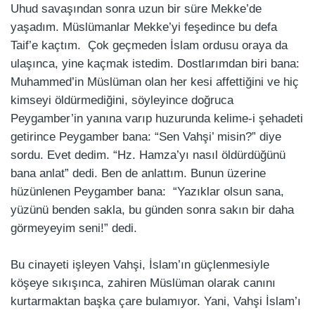
Uhud savaşından sonra uzun bir süre Mekke’de
yaşadım. Müslümanlar Mekke’yi feşedince bu defa
Taif’e kaçtım. Çok geçmeden İslam ordusu oraya da
ulaşınca, yine kaçmak istedim. Dostlarımdan biri bana:
Muhammed’in Müslüman olan her kesi affettiğini ve hiç
kimseyi öldürmediğini, söyleyince doğruca
Peygamber’in yanına varıp huzurunda kelime-i şehadeti
getirince Peygamber bana: “Sen Vahşi’ misin?” diye
sordu. Evet dedim. “Hz. Hamza’yı nasıl öldürdüğünü
bana anlat” dedi. Ben de anlattım. Bunun üzerine
hüzünlenen Peygamber bana: “Yazıklar olsun sana,
yüzünü benden sakla, bu günden sonra sakın bir daha
görmeyeyim seni!” dedi.
Bu cinayeti işleyen Vahşi, İslam’ın güçlenmesiyle
köşeye sıkışınca, zahiren Müslüman olarak canını
kurtarmaktan başka çare bulamıyor. Yani, Vahşi İslam’ı