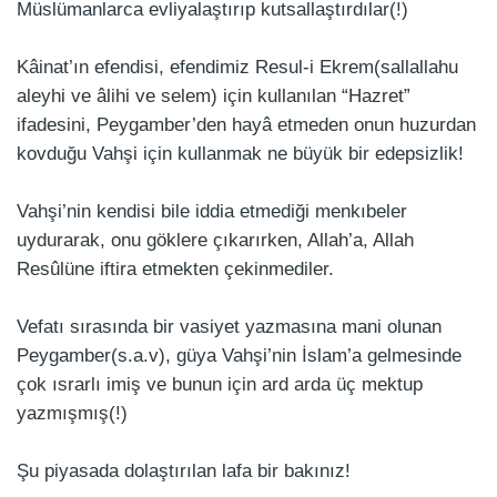
Müslümanlarca evliyalaştırıp kutsallaştırdılar(!)
Kâinat’ın efendisi, efendimiz Resul-i Ekrem(sallallahu
aleyhi ve âlihi ve selem) için kullanılan “Hazret”
ifadesini, Peygamber’den hayâ etmeden onun huzurdan
kovduğu Vahşi için kullanmak ne büyük bir edepsizlik!
Vahşi’nin kendisi bile iddia etmediği menkıbeler
uydurarak, onu göklere çıkarırken, Allah’a, Allah
Resûlüne iftira etmekten çekinmediler.
Vefatı sırasında bir vasiyet yazmasına mani olunan
Peygamber(s.a.v), güya Vahşi’nin İslam’a gelmesinde
çok ısrarlı imiş ve bunun için ard arda üç mektup
yazmışmış(!)
Şu piyasada dolaştırılan lafa bir bakınız!