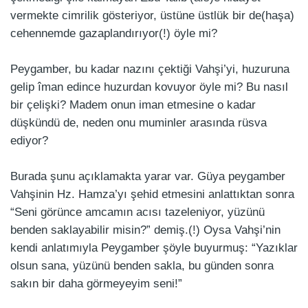
vermekte cimrilik gösteriyor, üstüne üstlük bir de(haşa)
cehennemde gazaplandırıyor(!) öyle mi?
Peygamber, bu kadar nazını çektiği Vahşi’yi, huzuruna
gelip îman edince huzurdan kovuyor öyle mi? Bu nasıl
bir çelişki? Madem onun iman etmesine o kadar
düşkündü de, neden onu muminler arasında rüsva
ediyor?
Burada şunu açıklamakta yarar var. Güya peygamber
Vahşinin Hz. Hamza’yı şehid etmesini anlattıktan sonra
“Seni görünce amcamın acısı tazeleniyor, yüzünü
benden saklayabilir misin?” demiş.(!) Oysa Vahşi’nin
kendi anlatımıyla Peygamber şöyle buyurmuş: “Yazıklar
olsun sana, yüzünü benden sakla, bu günden sonra
sakın bir daha görmeyeyim seni!”